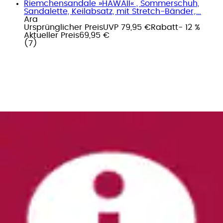
Riemchensandale »HAWAII« , Sommerschuh,
Sandalette, Keilabsatz, mit Stretch-Bänder,...
Ara
Ursprünglicher Preis
UVP 79,95 €
Rabatt
- 12 %
Aktueller Preis
69,95 €
(
7
)