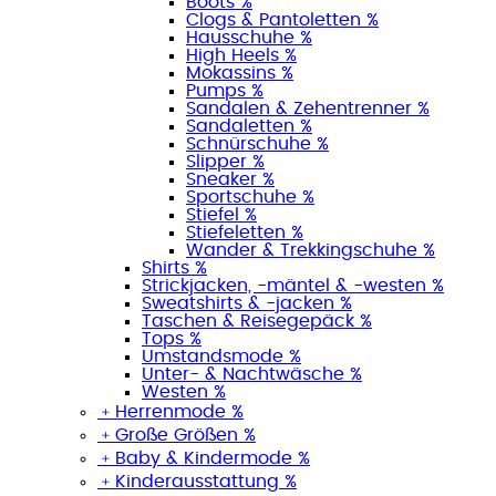
Boots %
Clogs & Pantoletten %
Hausschuhe %
High Heels %
Mokassins %
Pumps %
Sandalen & Zehentrenner %
Sandaletten %
Schnürschuhe %
Slipper %
Sneaker %
Sportschuhe %
Stiefel %
Stiefeletten %
Wander & Trekkingschuhe %
Shirts %
Strickjacken, -mäntel & -westen %
Sweatshirts & -jacken %
Taschen & Reisegepäck %
Tops %
Umstandsmode %
Unter- & Nachtwäsche %
Westen %
﹢
Herrenmode %
﹢
Große Größen %
﹢
Baby & Kindermode %
﹢
Kinderausstattung %