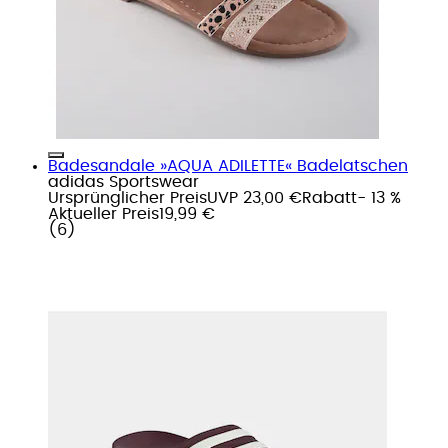
Badesandale »AQUA ADILETTE« Badelatschen
adidas Sportswear
Ursprünglicher Preis
UVP 23,00 €
Rabatt
- 13 %
Aktueller Preis
19,99 €
(
6
)