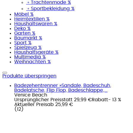
﹢
Trachtenmode %
﹢
Sportbekleidung %
Möbel %
Heimtextilien %
Haushaltswaren %
Deko %
Garten %
Baumarkt %
Sport %
Spielzeug %
Haushaltsgeräte %
Multimedia %
Weihnachten %
Produkte überspringen
Badezehentrenner »Sandale, Badeschuh,
Badelatsche, Flip Flop, Badeschlappe,...
Venice Beach
Ursprünglicher Preis
statt 29,99 €
Rabatt
- 13 %
Aktueller Preis
ab
25,99 €
(
12
)