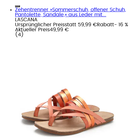
Zehentrenner »Sommerschuh, offener Schuh,
Pantolette, Sandale,« aus Leder mit...
LASCANA
Ursprünglicher Preis
statt 59,99 €
Rabatt
- 16 %
Aktueller Preis
49,99 €
(
4
)