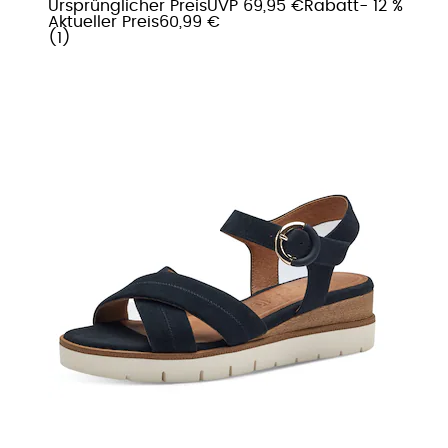
Ursprünglicher Preis
UVP 69,95 €
Rabatt
- 12 %
Aktueller Preis
60,99 €
(
1
)