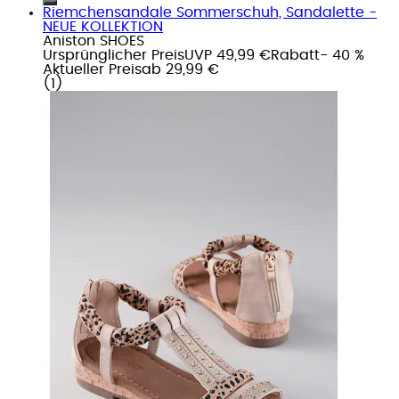
Riemchensandale Sommerschuh, Sandalette -
NEUE KOLLEKTION
Aniston SHOES
Ursprünglicher Preis
UVP 49,99 €
Rabatt
- 40 %
Aktueller Preis
ab
29,99 €
(
1
)