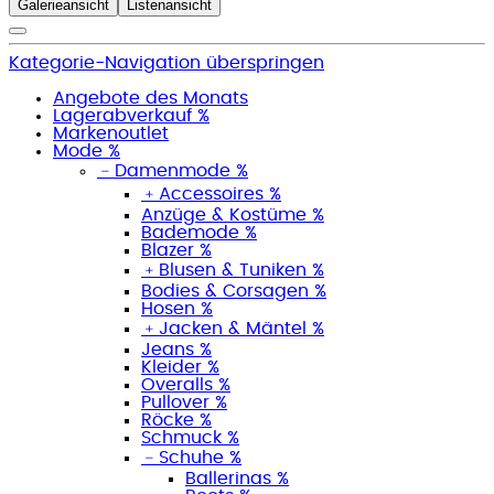
Galerieansicht
Listenansicht
Kategorie-Navigation überspringen
Angebote des Monats
Lagerabverkauf %
Markenoutlet
Mode %
﹣
Damenmode %
﹢
Accessoires %
Anzüge & Kostüme %
Bademode %
Blazer %
﹢
Blusen & Tuniken %
Bodies & Corsagen %
Hosen %
﹢
Jacken & Mäntel %
Jeans %
Kleider %
Overalls %
Pullover %
Röcke %
Schmuck %
﹣
Schuhe %
Ballerinas %