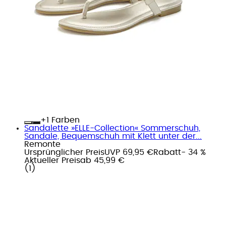
+
Farben
Sandalette »ELLE-Collection« Sommerschuh,
Sandale, Bequemschuh mit Klett unter der...
Remonte
Ursprünglicher Preis
UVP 69,95 €
Rabatt
- 34 %
Aktueller Preis
ab
45,99 €
(
1
)