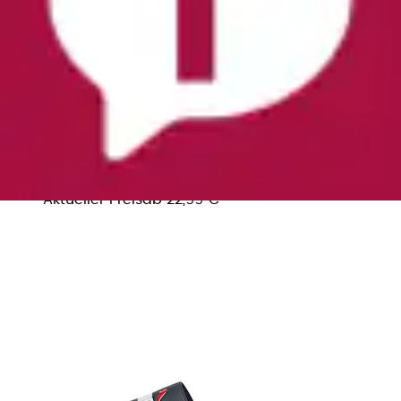
+
Farben
Badesandale »COOL CAT 20« leicht profiliertes
Laufsohlenprofil, ohne Verschluss, aus...
PUMA
Ursprünglicher Preis
UVP 27,95 €
Rabatt
- 17 %
Aktueller Preis
ab
22,99 €