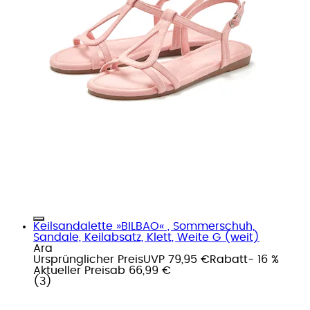
Keilsandalette »BILBAO« , Sommerschuh,
Sandale, Keilabsatz, Klett, Weite G (weit)
Ara
Ursprünglicher Preis
UVP 79,95 €
Rabatt
- 16 %
Aktueller Preis
ab
66,99 €
(
3
)