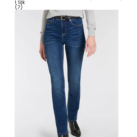
1 Stk
(
7
)