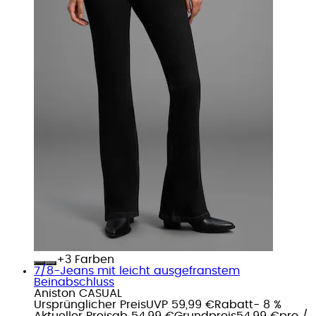
+
Farben
7/8-Jeans mit leicht ausgefranstem
Beinabschluss
Aniston CASUAL
Ursprünglicher Preis
UVP 59,99 €
Rabatt
- 8 %
Aktueller Preis
ab
54,99 €
Grundpreis
54,99 €
pro
/