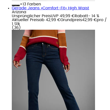
+
Farben
Gerade Jeans »Comfort-Fit« High Waist
Arizona
Ursprünglicher Preis
UVP 49,99 €
Rabatt
- 14 %
Aktueller Preis
ab
42,99 €
Grundpreis
42,99 €
pro
/
1 Stk
(
36
)