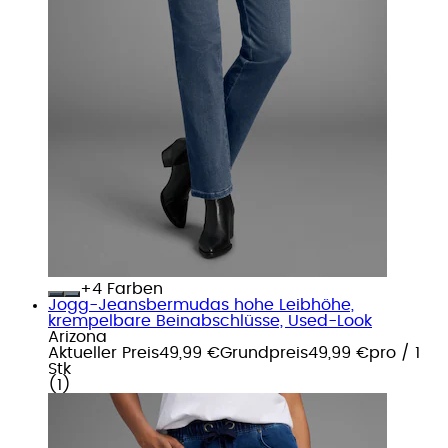
+
Farben
Jogg-Jeansbermudas hohe Leibhöhe,
krempelbare Beinabschlüsse, Used-Look
Arizona
Aktueller Preis
49,99 €
Grundpreis
49,99 €
pro
/
1
Stk
(
1
)