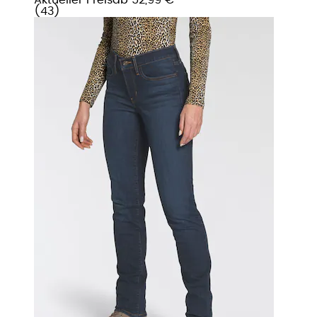
(
43
)