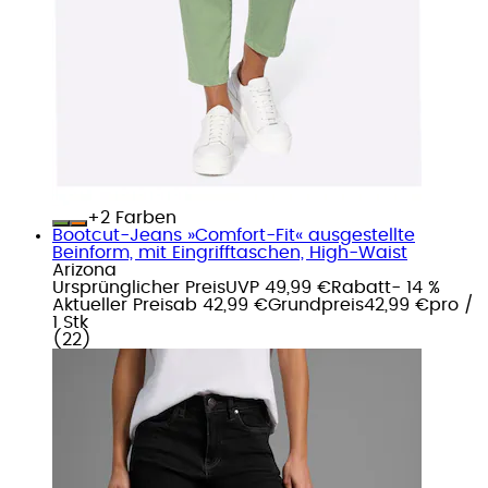
+
Farben
Bootcut-Jeans »Comfort-Fit« ausgestellte
Beinform, mit Eingrifftaschen, High-Waist
Arizona
Ursprünglicher Preis
UVP 49,99 €
Rabatt
- 14 %
Aktueller Preis
ab
42,99 €
Grundpreis
42,99 €
pro
/
1 Stk
(
22
)