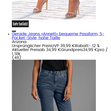
Gerade Jeans »Annett« bequeme Passform, 5-
Pocket-Style, hohe Taille
Arizona
Ursprünglicher Preis
UVP 39,99 €
Rabatt
- 12 %
Aktueller Preis
ab
34,99 €
Grundpreis
34,99 €
pro
/
1 Stk
(
411
)