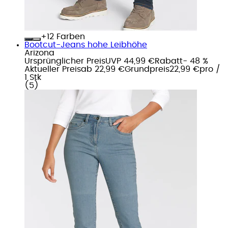
+
Farben
Bootcut-Jeans hohe Leibhöhe
Arizona
Ursprünglicher Preis
UVP 44,99 €
Rabatt
- 48 %
Aktueller Preis
ab
22,99 €
Grundpreis
22,99 €
pro
/
1 Stk
(
5
)