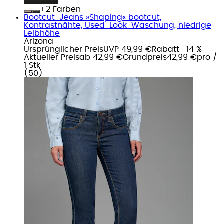
+
Farben
Bootcut-Jeans »Shaping« bootcut,
Kontrastnähte, Used-Look-Waschung, niedrige
Leibhöhe
Arizona
Ursprünglicher Preis
UVP 49,99 €
Rabatt
- 14 %
Aktueller Preis
ab
42,99 €
Grundpreis
42,99 €
pro
/
1 Stk
(
50
)