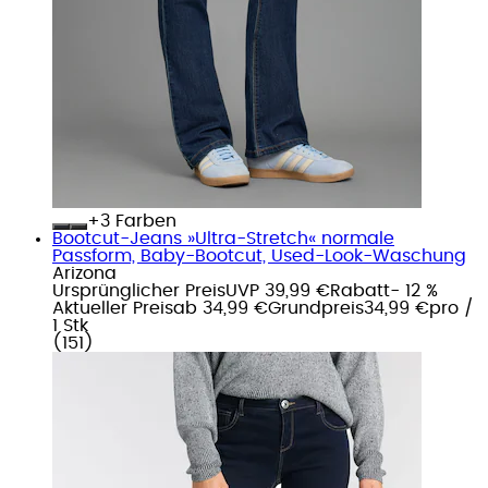
+
Farben
Bootcut-Jeans »Ultra-Stretch« normale
Passform, Baby-Bootcut, Used-Look-Waschung
Arizona
Ursprünglicher Preis
UVP 39,99 €
Rabatt
- 12 %
Aktueller Preis
ab
34,99 €
Grundpreis
34,99 €
pro
/
1 Stk
(
151
)