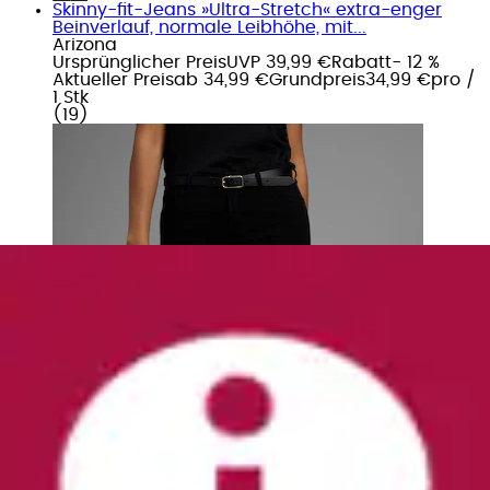
Skinny-fit-Jeans »Ultra-Stretch« extra-enger
Beinverlauf, normale Leibhöhe, mit...
Arizona
Ursprünglicher Preis
UVP 39,99 €
Rabatt
- 12 %
Aktueller Preis
ab
34,99 €
Grundpreis
34,99 €
pro
/
1 Stk
(
19
)