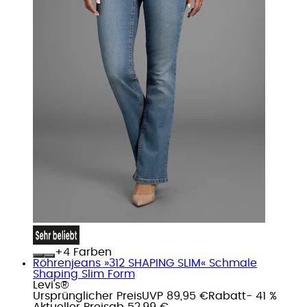
+
Farben
Röhrenjeans »312 SHAPING SLIM« Schmale
Shaping Slim Form
Levi's®
Ursprünglicher Preis
UVP 89,95 €
Rabatt
- 41 %
Aktueller Preis
ab
52,99 €