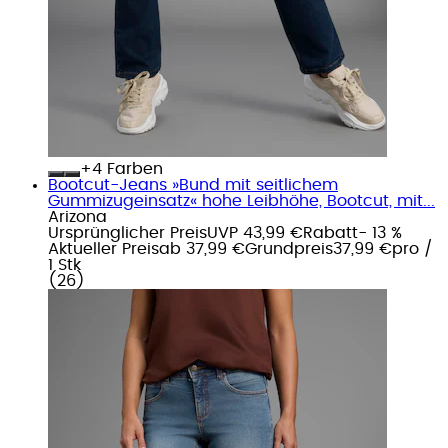
+
Farben
Bootcut-Jeans »Bund mit seitlichem
Gummizugeinsatz« hohe Leibhöhe, Bootcut, mit...
Arizona
Ursprünglicher Preis
UVP 43,99 €
Rabatt
- 13 %
Aktueller Preis
ab
37,99 €
Grundpreis
37,99 €
pro
/
1 Stk
(
26
)