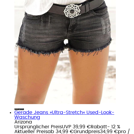
Gerade Jeans »Ultra-Stretch« Used-Look-
Waschung
Arizona
Ursprünglicher Preis
UVP 39,99 €
Rabatt
- 12 %
Aktueller Preis
ab
34,99 €
Grundpreis
34,99 €
pro
/