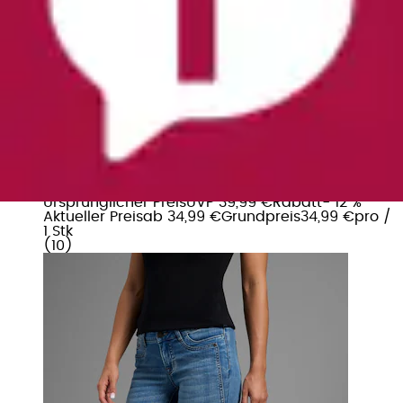
+
Farben
Bootcut-Jeans »mit Keileinsätzen« ausgestellte
Beinform, niedrige Leibhöhe, ...
Arizona
Ursprünglicher Preis
UVP 39,99 €
Rabatt
- 12 %
Aktueller Preis
ab
34,99 €
Grundpreis
34,99 €
pro
/
1 Stk
(
10
)