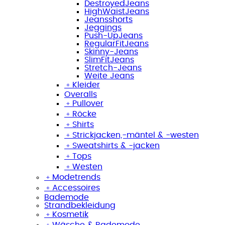
DestroyedJeans
HighWaistJeans
Jeansshorts
Jeggings
Push-UpJeans
RegularFitJeans
Skinny-Jeans
SlimFitJeans
Stretch-Jeans
Weite Jeans
﹢
Kleider
Overalls
﹢
Pullover
﹢
Röcke
﹢
Shirts
﹢
Strickjacken,-mäntel & -westen
﹢
Sweatshirts & -jacken
﹢
Tops
﹢
Westen
﹢
Modetrends
﹢
Accessoires
Bademode
Strandbekleidung
﹢
Kosmetik
﹢
Wäsche & Bademode