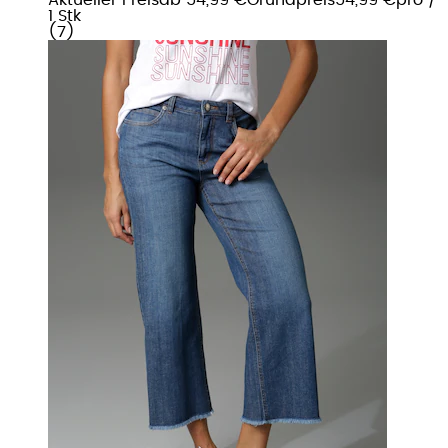
1 Stk
(
7
)