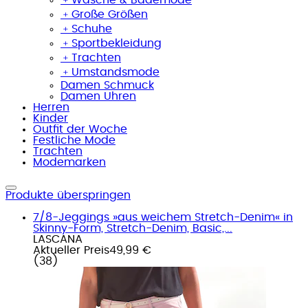
﹢
Große Größen
﹢
Schuhe
﹢
Sportbekleidung
﹢
Trachten
﹢
Umstandsmode
Damen Schmuck
Damen Uhren
Herren
Kinder
Outfit der Woche
Festliche Mode
Trachten
Modemarken
Produkte überspringen
7/8-Jeggings »aus weichem Stretch-Denim« in
Skinny-Form, Stretch-Denim, Basic,...
LASCANA
Aktueller Preis
49,99 €
(
38
)