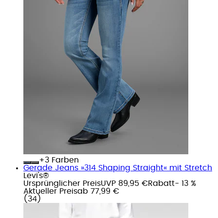
+
Farben
Gerade Jeans »314 Shaping Straight« mit Stretch
Levi's®
Ursprünglicher Preis
UVP 89,95 €
Rabatt
- 13 %
Aktueller Preis
ab
77,99 €
(
34
)