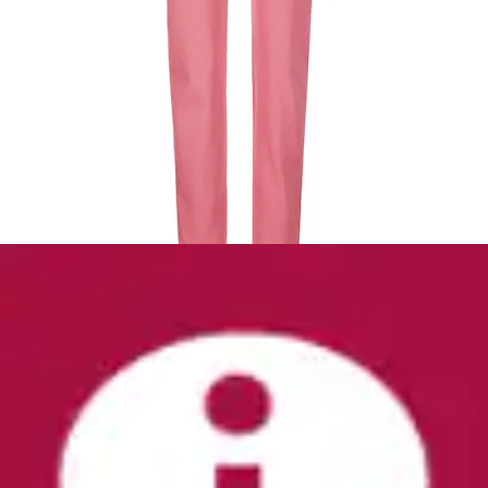
Regular-fit-Jeans »Jeans Slim Fit Denim mit
Strass« Mit Strasssteindekoration
MADELEINE
Ursprünglicher Preis
UVP 174,99 €
Rabatt
- 80,00 €
Aktueller Preis
94,99 €