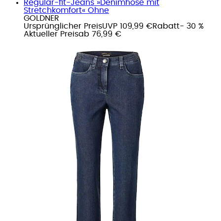
Regular-fit-Jeans »Denimhose mit
Stretchkomfort« Ohne
GOLDNER
Ursprünglicher Preis
UVP 109,99 €
Rabatt
- 30 %
Aktueller Preis
ab
76,99 €