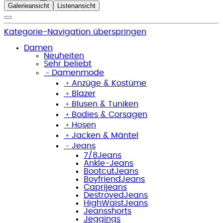
Galerieansicht
Listenansicht
Kategorie-Navigation überspringen
Damen
Neuheiten
Sehr beliebt
﹣
Damenmode
﹢
Anzüge & Kostüme
﹢
Blazer
﹢
Blusen & Tuniken
﹢
Bodies & Corsagen
﹢
Hosen
﹢
Jacken & Mäntel
﹣
Jeans
7/8Jeans
Ankle-Jeans
BootcutJeans
BoyfriendJeans
Caprijeans
DestroyedJeans
HighWaistJeans
Jeansshorts
Jeggings