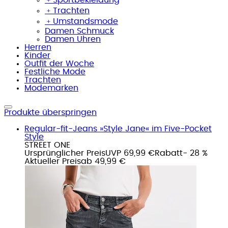
﹢
Trachten
﹢
Umstandsmode
Damen Schmuck
Damen Uhren
Herren
Kinder
Outfit der Woche
Festliche Mode
Trachten
Modemarken
Produkte überspringen
Regular-fit-Jeans »Style Jane« im Five-Pocket
Style
STREET ONE
Ursprünglicher Preis
UVP 69,99 €
Rabatt
- 28 %
Aktueller Preis
ab
49,99 €