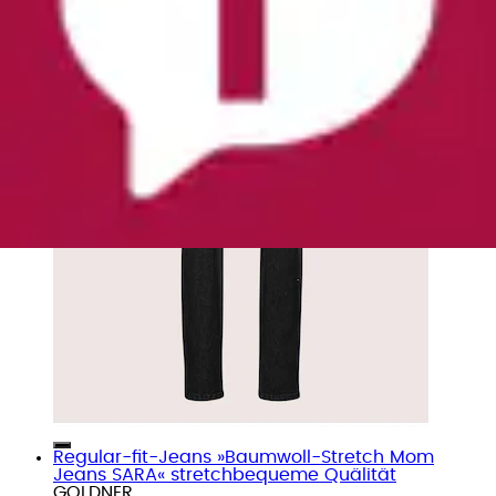
Regular-fit-Jeans »Baumwoll-Stretch Mom
Jeans SARA« stretchbequeme Quälität
GOLDNER