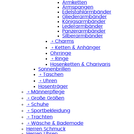
Armketten
Armspangen
Edelstahlarmbänder
Gliederarmbänder
Königsarmbänder
Lederarmbänder
Panzerarmbänder
Silberarmbänder
﹢
Charms
﹢
Ketten & Anhänger
Ohrringe
﹢
Ringe
Hosenketten & Charivaris
Sonnenbrillen
﹢
Taschen
﹢
Uhren
Hosenträger
﹢
Männerpflege
﹢
Große Größen
﹢
Schuhe
﹢
Sportbekleidung
﹢
Trachten
﹢
Wäsche & Bademode
Herren Schmuck
Herren Uhren