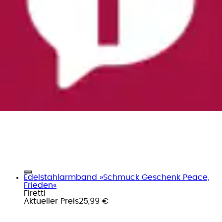
Edelstahlarmband »Schmuck Geschenk Peace,
Frieden«
Firetti
Aktueller Preis
25,99 €