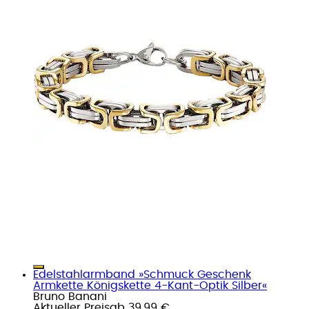
Edelstahlarmband »Schmuck Geschenk
Armkette Königskette 4-Kant-Optik Silber«
Bruno Banani
Aktueller Preis
ab
39,99 €