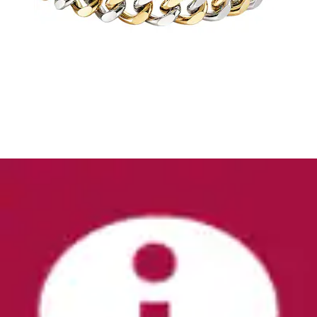
Edelstahlarmband »Schmuck Geschenk
Armschmuck Edelstahl mit Totenkopf-Motiv«
Bruno Banani
Aktueller Preis
34,99 €