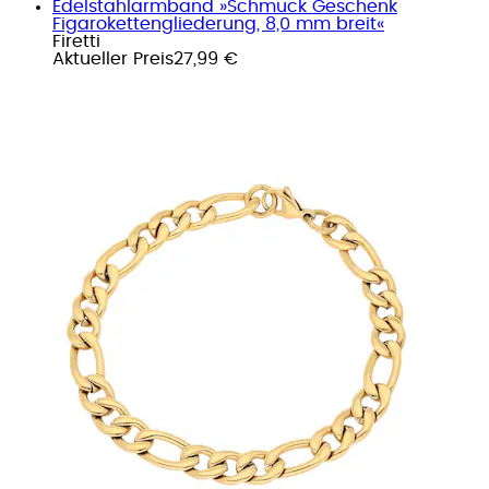
Edelstahlarmband »Schmuck Geschenk
Figarokettengliederung, 8,0 mm breit«
Firetti
Aktueller Preis
27,99 €