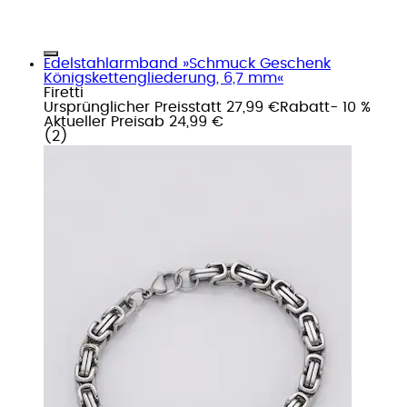
Edelstahlarmband »Schmuck Geschenk
Königskettengliederung, 6,7 mm«
Firetti
Ursprünglicher Preis
statt 27,99 €
Rabatt
- 10 %
Aktueller Preis
ab
24,99 €
(
2
)