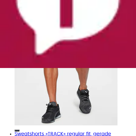
Sweatshorts »TRACK« regular fit, gerade