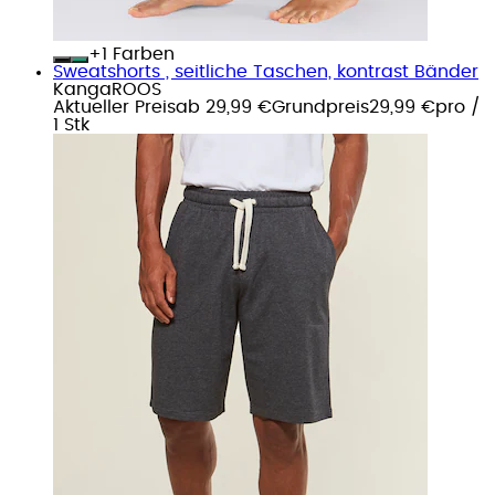
+
Farben
Sweatshorts , seitliche Taschen, kontrast Bänder
KangaROOS
Aktueller Preis
ab
29,99 €
Grundpreis
29,99 €
pro
/
1 Stk