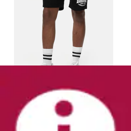
Sweatshorts »Regular Fit«
Bruno Banani
Aktueller Preis
29,99 €
(
1
)