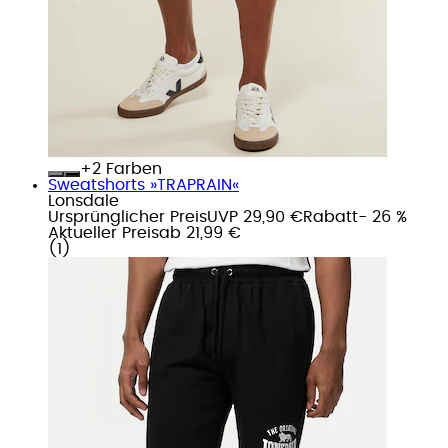
+
Farben
Sweatshorts »TRAPRAIN«
Lonsdale
Ursprünglicher Preis
UVP 29,90 €
Rabatt
- 26 %
Aktueller Preis
ab
21,99 €
(
1
)