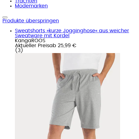
Trachten
Modemarken
Produkte überspringen
Sweatshorts »kurze Jogginghose« aus weicher
Sweatware mit Kordel
KangaROOS
Aktueller Preis
ab
25,99 €
(
3
)