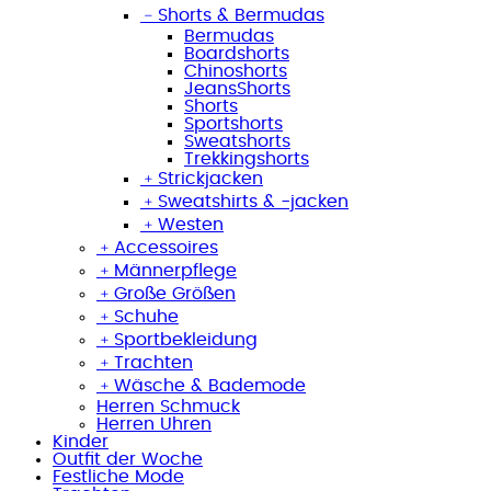
﹣
Shorts & Bermudas
Bermudas
Boardshorts
Chinoshorts
JeansShorts
Shorts
Sportshorts
Sweatshorts
Trekkingshorts
﹢
Strickjacken
﹢
Sweatshirts & -jacken
﹢
Westen
﹢
Accessoires
﹢
Männerpflege
﹢
Große Größen
﹢
Schuhe
﹢
Sportbekleidung
﹢
Trachten
﹢
Wäsche & Bademode
Herren Schmuck
Herren Uhren
Kinder
Outfit der Woche
Festliche Mode