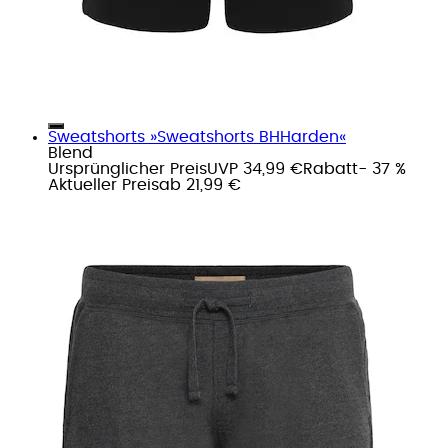
Sweatshorts »Sweatshorts BHHarden«
Blend
Ursprünglicher Preis
UVP 34,99 €
Rabatt
- 37 %
Aktueller Preis
ab
21,99 €