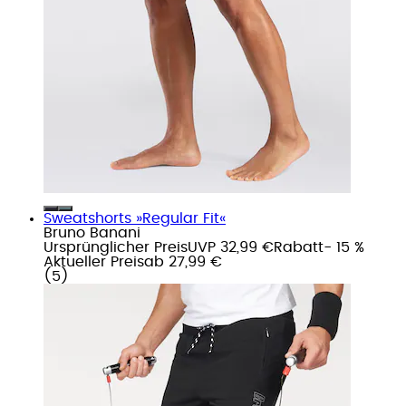
Sweatshorts »Regular Fit«
Bruno Banani
Ursprünglicher Preis
UVP 32,99 €
Rabatt
- 15 %
Aktueller Preis
ab
27,99 €
(
5
)