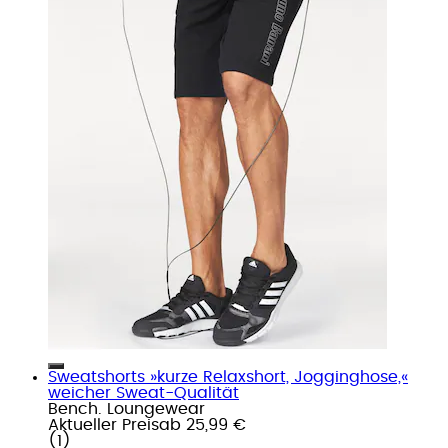
Sweatshorts »kurze Relaxshort, Jogginghose,«
weicher Sweat-Qualität
Bench. Loungewear
Aktueller Preis
ab
25,99 €
(
1
)