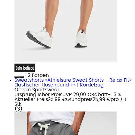
+
Farben
Sweatshorts »Athleisure Sweat Shorts - Relax Fit«
Elastischer Hosenbund mit Kordelzug
Ocean Sportswear
Ursprünglicher Preis
UVP 29,99 €
Rabatt
- 13 %
Aktueller Preis
25,99 €
Grundpreis
25,99 €
pro
/
1
Stk
(
3
)