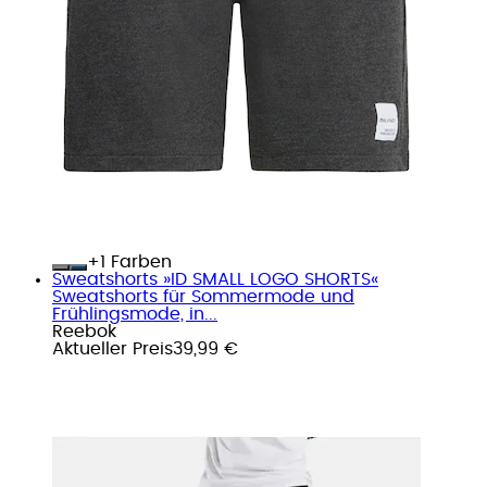
+
Farben
Sweatshorts »ID SMALL LOGO SHORTS«
Sweatshorts für Sommermode und
Frühlingsmode, in...
Reebok
Aktueller Preis
39,99 €