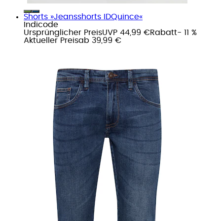
Shorts »Jeansshorts IDQuince«
Indicode
Ursprünglicher Preis
UVP 44,99 €
Rabatt
- 11 %
Aktueller Preis
ab
39,99 €