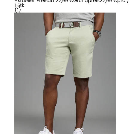
Aktueller Preis
ab
22,99 €
Grundpreis
22,99 €
pro
/
1 Stk
(
1
)