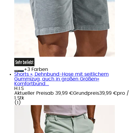
+
Farben
Shorts », Dehnbund-Hose mit seitlichem
Gummizug, auch in großen Größen«
Komfortbund...
H.I.S
Aktueller Preis
ab
39,99 €
Grundpreis
39,99 €
pro
/
1 Stk
(
1
)