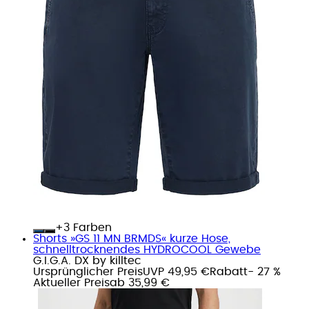
+
Farben
Shorts »GS 11 MN BRMDS« kurze Hose,
schnelltrocknendes HYDROCOOL Gewebe
G.I.G.A. DX by killtec
Ursprünglicher Preis
UVP 49,95 €
Rabatt
- 27 %
Aktueller Preis
ab
35,99 €