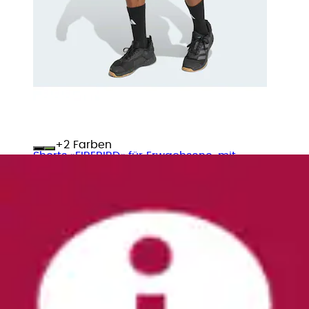
+
Farben
Shorts »FIREBIRD« für Erwachsene, mit
Kordelverschluss, Normal-weite Bermudas
adidas Originals
Ursprünglicher Preis
UVP 50,00 €
Rabatt
- 16 %
Aktueller Preis
ab
41,99 €