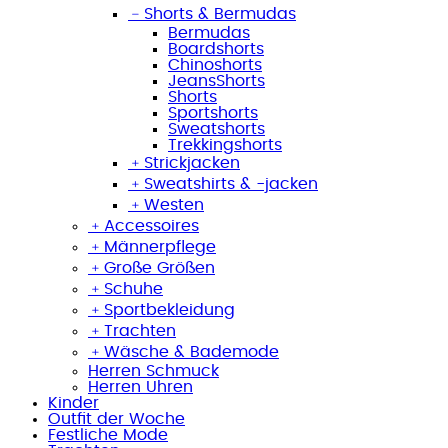
﹣
Shorts & Bermudas
Bermudas
Boardshorts
Chinoshorts
JeansShorts
Shorts
Sportshorts
Sweatshorts
Trekkingshorts
﹢
Strickjacken
﹢
Sweatshirts & -jacken
﹢
Westen
﹢
Accessoires
﹢
Männerpflege
﹢
Große Größen
﹢
Schuhe
﹢
Sportbekleidung
﹢
Trachten
﹢
Wäsche & Bademode
Herren Schmuck
Herren Uhren
Kinder
Outfit der Woche
Festliche Mode