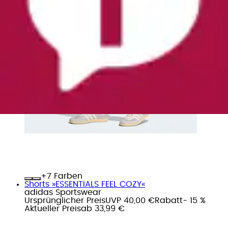
+
Farben
Shorts »ESSENTIALS FEEL COZY«
adidas Sportswear
Ursprünglicher Preis
UVP 40,00 €
Rabatt
- 15 %
Aktueller Preis
ab
33,99 €