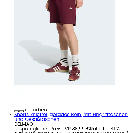
+
Farben
Shorts kniefrei, gerades Bein, mit Eingrifftaschen
und Gesäßtaschen
DELMAO
Ursprünglicher Preis
UVP 38,99 €
Rabatt
- 41 %