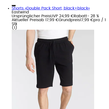
Shorts »Double Pack Short, black+black«
Eastwind
Ursprünglicher Preis
UVP 24,99 €
Rabatt
- 28 %
Aktueller Preis
ab
17,99 €
Grundpreis
17,99 €
pro
/
1
Stk
(
1
)