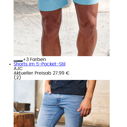
+
Farben
Shorts im 5-Pocket-Stil
AJC
Aktueller Preis
ab
27,99 €
(
2
)