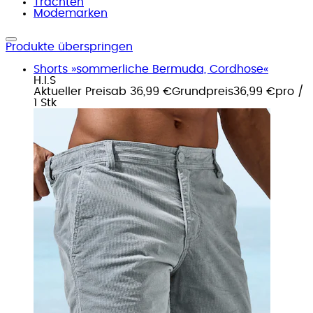
Trachten
Modemarken
Produkte überspringen
Shorts »sommerliche Bermuda, Cordhose«
H.I.S
Aktueller Preis
ab
36,99 €
Grundpreis
36,99 €
pro
/
1 Stk