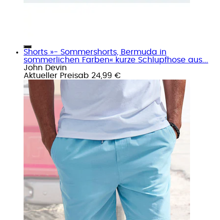
Shorts »- Sommershorts, Bermuda in
sommerlichen Farben« kurze Schlupfhose aus...
John Devin
Aktueller Preis
ab
24,99 €