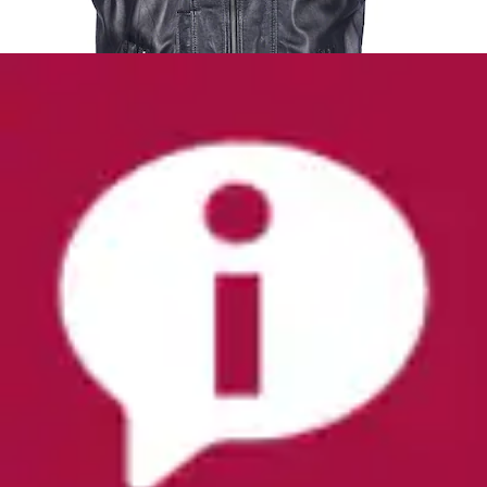
+
Farben
Lederweste »Lederweste 3102169«
JCC
Aktueller Preis
179,99 €