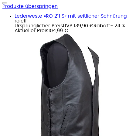
Produkte überspringen
Lederweste »RO 211 S« mit seitlicher Schnürung
roleff
Ursprünglicher Preis
UVP 139,90 €
Rabatt
- 24 %
Aktueller Preis
104,99 €