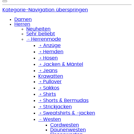
Kategorie-Navigation überspringen
Damen
Herren
Neuheiten
Sehr beliebt
﹣
Herrenmode
﹢
Anzüge
﹢
Hemden
﹢
Hosen
﹢
Jacken & Mäntel
﹢
Jeans
Krawatten
﹢
Pullover
﹢
Sakkos
﹢
Shirts
﹢
Shorts & Bermudas
﹢
Strickjacken
﹢
Sweatshirts & -jacken
﹣
Westen
Cordwesten
Daunenwesten