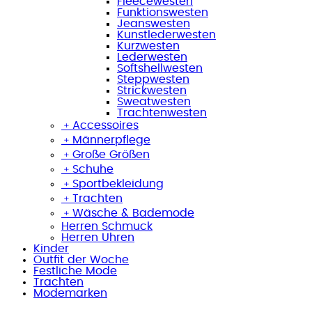
Fleecewesten
Funktionswesten
Jeanswesten
Kunstlederwesten
Kurzwesten
Lederwesten
Softshellwesten
Steppwesten
Strickwesten
Sweatwesten
Trachtenwesten
﹢
Accessoires
﹢
Männerpflege
﹢
Große Größen
﹢
Schuhe
﹢
Sportbekleidung
﹢
Trachten
﹢
Wäsche & Bademode
Herren Schmuck
Herren Uhren
Kinder
Outfit der Woche
Festliche Mode
Trachten
Modemarken