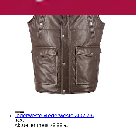
Lederweste »Lederweste 3102179«
JCC
Aktueller Preis
179,99 €