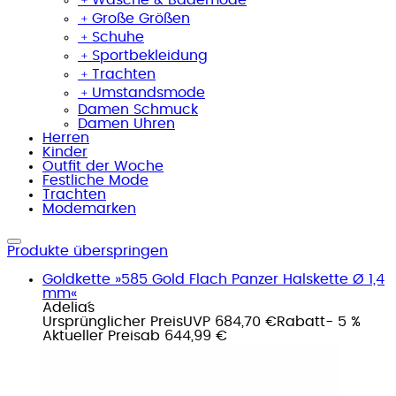
﹢
Große Größen
﹢
Schuhe
﹢
Sportbekleidung
﹢
Trachten
﹢
Umstandsmode
Damen Schmuck
Damen Uhren
Herren
Kinder
Outfit der Woche
Festliche Mode
Trachten
Modemarken
Produkte überspringen
Goldkette »585 Gold Flach Panzer Halskette Ø 1,4
mm«
Adelia´s
Ursprünglicher Preis
UVP 684,70 €
Rabatt
- 5 %
Aktueller Preis
ab
644,99 €