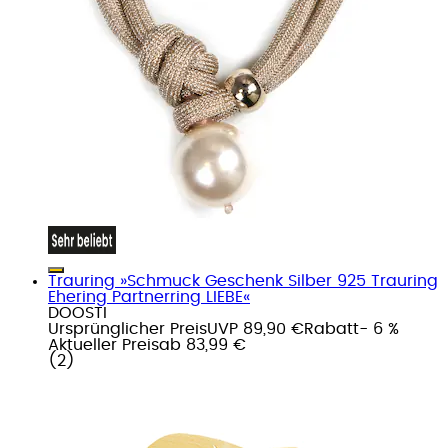
Trauring »Schmuck Geschenk Silber 925 Trauring
Ehering Partnerring LIEBE«
DOOSTI
Ursprünglicher Preis
UVP 89,90 €
Rabatt
- 6 %
Aktueller Preis
ab
83,99 €
(
2
)