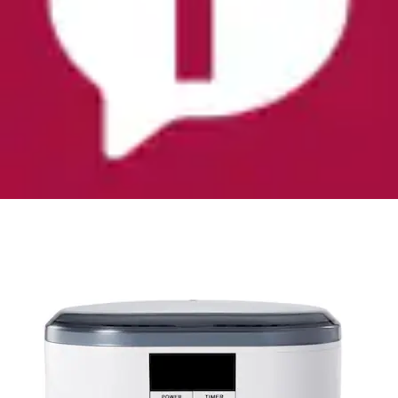
Ultraschallreiniger »UC 6620« Ultraschallreiniger
500 ml mit Dual Wave & Timerfunktion
Grundig
Ursprünglicher Preis
UVP 79,99 €
Rabatt
- 41 %
Aktueller Preis
46,99 €
(
7
)