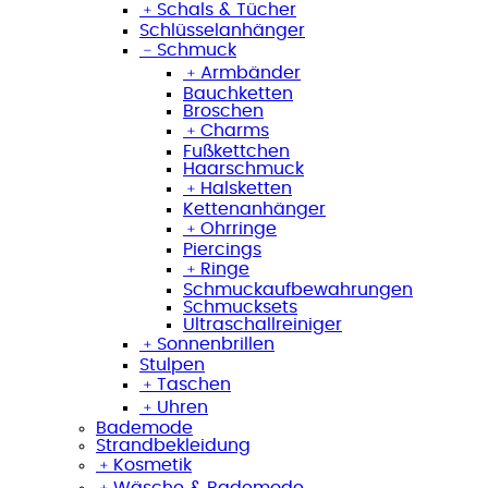
﹢
Schals & Tücher
Schlüsselanhänger
﹣
Schmuck
﹢
Armbänder
Bauchketten
Broschen
﹢
Charms
Fußkettchen
Haarschmuck
﹢
Halsketten
Kettenanhänger
﹢
Ohrringe
Piercings
﹢
Ringe
Schmuckaufbewahrungen
Schmucksets
Ultraschallreiniger
﹢
Sonnenbrillen
Stulpen
﹢
Taschen
﹢
Uhren
Bademode
Strandbekleidung
﹢
Kosmetik
﹢
Wäsche & Bademode