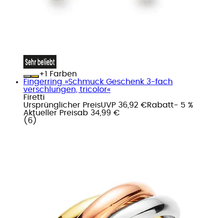
+
Farben
Fingerring »Schmuck Geschenk 3-fach
verschlungen, tricolor«
Firetti
Ursprünglicher Preis
UVP 36,92 €
Rabatt
- 5 %
Aktueller Preis
ab
34,99 €
(
6
)