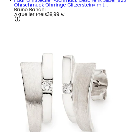
Paar Ohrstecker »Schmuck Geschenk Silber 925
Ohrschmuck Ohrringe Glitzerstein« mit...
Bruno Banani
Aktueller Preis
39,99 €
(
1
)