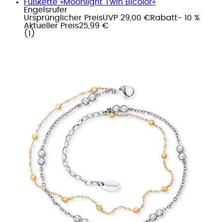
Fußkette »Moonlight Twin Bicolor«
Engelsrufer
Ursprünglicher Preis
UVP 29,00 €
Rabatt
- 10 %
Aktueller Preis
25,99 €
(
1
)