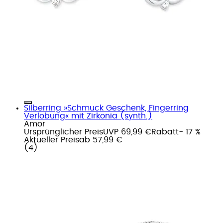
Silberring »Schmuck Geschenk, Fingerring
Verlobung« mit Zirkonia (synth.)
Amor
Ursprünglicher Preis
UVP 69,99 €
Rabatt
- 17 %
Aktueller Preis
ab
57,99 €
(
4
)