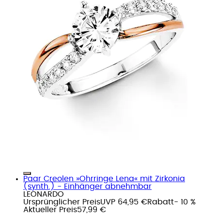
Paar Creolen »Ohrringe Lena« mit Zirkonia
(synth.) - Einhänger abnehmbar
LEONARDO
Ursprünglicher Preis
UVP 64,95 €
Rabatt
- 10 %
Aktueller Preis
57,99 €