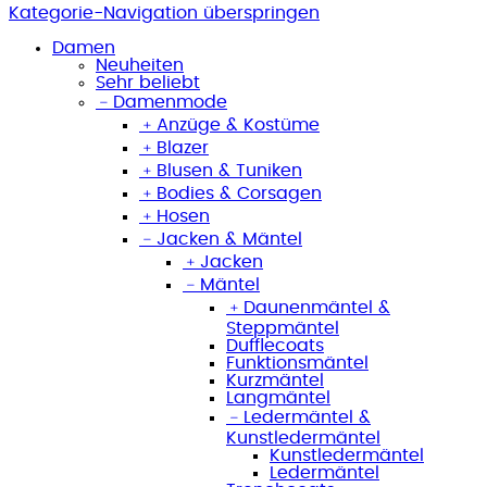
Kategorie-Navigation überspringen
Damen
Neuheiten
Sehr beliebt
﹣
Damenmode
﹢
Anzüge & Kostüme
﹢
Blazer
﹢
Blusen & Tuniken
﹢
Bodies & Corsagen
﹢
Hosen
﹣
Jacken & Mäntel
﹢
Jacken
﹣
Mäntel
﹢
Daunenmäntel &
Steppmäntel
Dufflecoats
Funktionsmäntel
Kurzmäntel
Langmäntel
﹣
Ledermäntel &
Kunstledermäntel
Kunstledermäntel
Ledermäntel