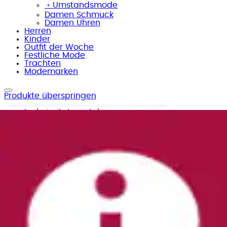
﹢
Umstandsmode
Damen Schmuck
Damen Uhren
Herren
Kinder
Outfit der Woche
Festliche Mode
Trachten
Modemarken
Produkte überspringen
Lederimitatmantel
Sheego
Aktueller Preis
159,00 €