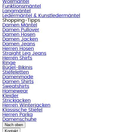
Wollmäntel
Funktionsmäntel
Langmäntel
Ledermäntel & Kunstledermäntel
Shopping-Tipps
Damen Mäntel
Damen Pullover
Damen Hosen
Damen Jacken
Damen Jeans
Herren Hosen
Straight Leg Jeans
Herren Shirts
Ringe
Bügel-Bikinis
Stiefeletten
Damenmode
Damen Shirts
Sweatshirts
Homewear
Kleider
Strickjacken
Herren Winterjacken
Klassische Stiefel
Herren Parka
Damenschuhe
Nach oben
Kontakt