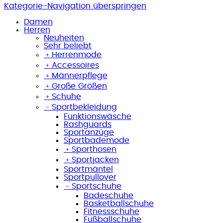
Kategorie-Navigation überspringen
Damen
Herren
Neuheiten
Sehr beliebt
﹢
Herrenmode
﹢
Accessoires
﹢
Männerpflege
﹢
Große Größen
﹢
Schuhe
﹣
Sportbekleidung
Funktionswäsche
Rashguards
Sportanzüge
Sportbademode
﹢
Sporthosen
﹢
Sportjacken
Sportmäntel
Sportpullover
﹣
Sportschuhe
Badeschuhe
Basketballschuhe
Fitnessschuhe
Fußballschuhe