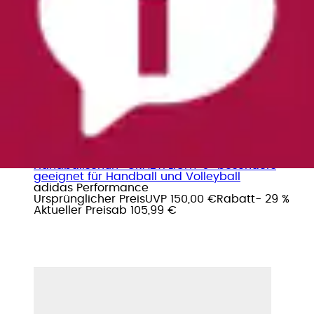
+
Farben
Handballschuh »CRAZYFLIGHT 6« besonders
geeignet für Handball und Volleyball
adidas Performance
Ursprünglicher Preis
UVP 150,00 €
Rabatt
- 29 %
Aktueller Preis
ab
105,99 €