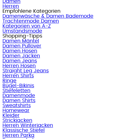
Damen
Herren
Empfohlene Kategorien
Damenwäsche & Damen Bademode
Trachtenmode Damen
Kategorien von A-Z
Umstandsmode
Shopping-Tipps
Damen Mäntel
Damen Pullover
Damen Hosen
Damen Jacken
Damen Jeans
Herren Hosen
Straight Leg Jeans
Herren Shirts
Ringe
Bügel-Bikinis
Stiefeletten
Damenmode
Damen Shirts
Sweatshirts
Homewear
Kleider
Strickjacken
Herren Winterjacken
Klassische Stiefel
Herren Parka