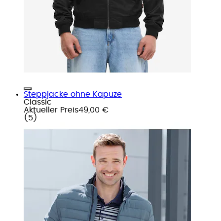
Steppjacke ohne Kapuze
Classic
Aktueller Preis
49,00 €
(
5
)