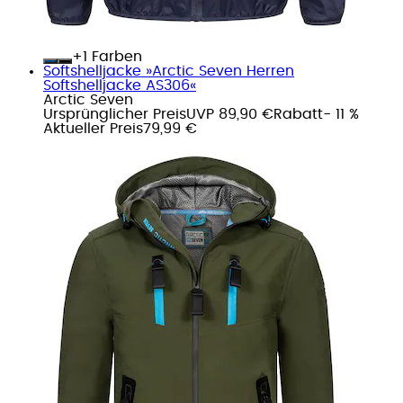
+
Farben
Softshelljacke »Arctic Seven Herren
Softshelljacke AS306«
Arctic Seven
Ursprünglicher Preis
UVP 89,90 €
Rabatt
- 11 %
Aktueller Preis
79,99 €