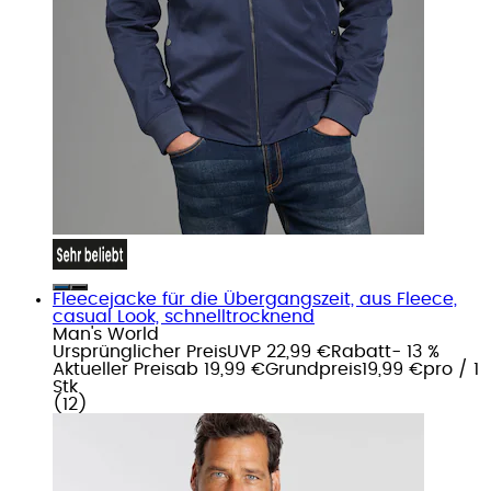
Fleecejacke für die Übergangszeit, aus Fleece,
casual Look, schnelltrocknend
Man's World
Ursprünglicher Preis
UVP 22,99 €
Rabatt
- 13 %
Aktueller Preis
ab
19,99 €
Grundpreis
19,99 €
pro
/
1
Stk
(
12
)