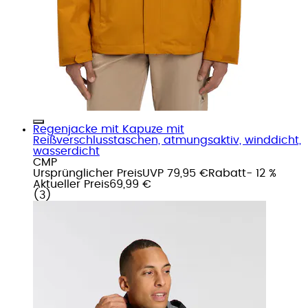
Regenjacke mit Kapuze mit
Reißverschlusstaschen, atmungsaktiv, winddicht,
wasserdicht
CMP
Ursprünglicher Preis
UVP 79,95 €
Rabatt
- 12 %
Aktueller Preis
69,99 €
(
3
)