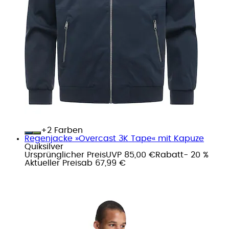
+
Farben
Regenjacke »Overcast 3K Tape« mit Kapuze
Quiksilver
Ursprünglicher Preis
UVP 85,00 €
Rabatt
- 20 %
Aktueller Preis
ab
67,99 €