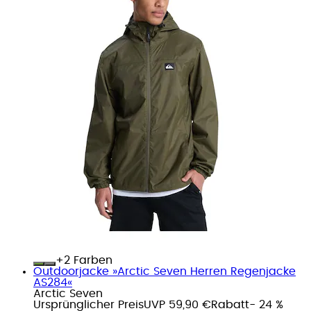
+
Farben
Outdoorjacke »Arctic Seven Herren Regenjacke
AS284«
Arctic Seven
Ursprünglicher Preis
UVP 59,90 €
Rabatt
- 24 %