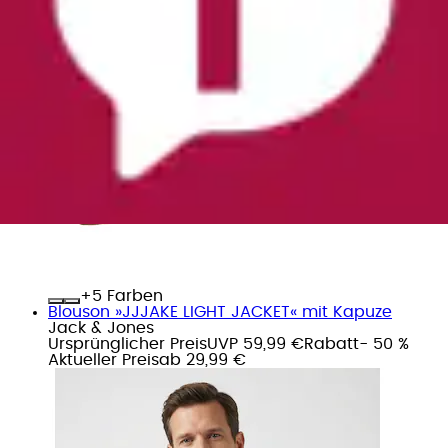
+
Farben
Blouson »JJJAKE LIGHT JACKET« mit Kapuze
Jack & Jones
Ursprünglicher Preis
UVP 59,99 €
Rabatt
- 50 %
Aktueller Preis
ab
29,99 €