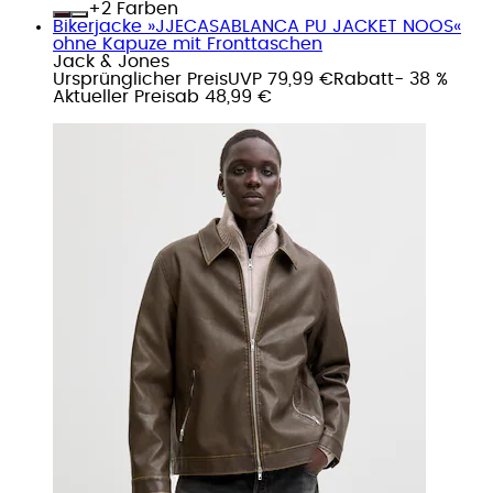
+
Farben
Bikerjacke »JJECASABLANCA PU JACKET NOOS«
ohne Kapuze mit Fronttaschen
Jack & Jones
Ursprünglicher Preis
UVP 79,99 €
Rabatt
- 38 %
Aktueller Preis
ab
48,99 €