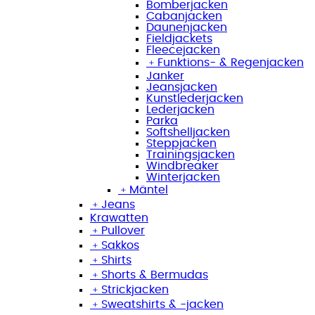
Bomberjacken
Cabanjacken
Daunenjacken
Fieldjackets
Fleecejacken
﹢
Funktions- & Regenjacken
Janker
Jeansjacken
Kunstlederjacken
Lederjacken
Parka
Softshelljacken
Steppjacken
Trainingsjacken
Windbreaker
Winterjacken
﹢
Mäntel
﹢
Jeans
Krawatten
﹢
Pullover
﹢
Sakkos
﹢
Shirts
﹢
Shorts & Bermudas
﹢
Strickjacken
﹢
Sweatshirts & -jacken