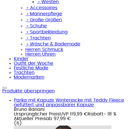
﹢
Westen
﹢
Accessoires
﹢
Männerpflege
﹢
Große Größen
﹢
Schuhe
﹢
Sportbekleidung
﹢
Trachten
﹢
Wäsche & Bademode
Herren Schmuck
Herren Uhren
Kinder
Outfit der Woche
Festliche Mode
Trachten
Modemarken
Produkte überspringen
Parka mit Kapuze Winterjacke mit Teddy Fleece
gefüttert und anpassbarer Kapuze
Bruno Banani
Ursprünglicher Preis
UVP 119,99 €
Rabatt
- 18 %
Aktueller Preis
ab
97,99 €
(
6
)