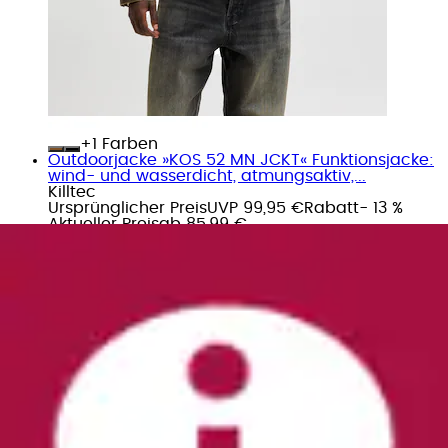
+
Farben
Outdoorjacke »KOS 52 MN JCKT« Funktionsjacke:
wind- und wasserdicht, atmungsaktiv,...
Killtec
Ursprünglicher Preis
UVP 99,95 €
Rabatt
- 13 %
Aktueller Preis
ab
85,99 €
(
1
)