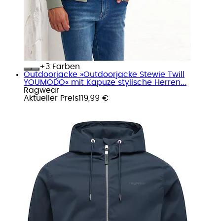
+
Farben
Outdoorjacke »Outdoorjacke Stewie Twill
YOUMODO« mit Kapuze stylische Herren...
Ragwear
Aktueller Preis
119,99 €