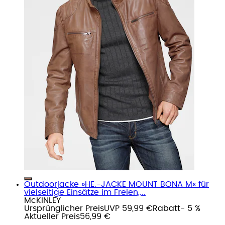
Outdoorjacke »HE.-JACKE MOUNT BONA M« für
vielseitige Einsätze im Freien,...
McKINLEY
Ursprünglicher Preis
UVP 59,99 €
Rabatt
- 5 %
Aktueller Preis
56,99 €