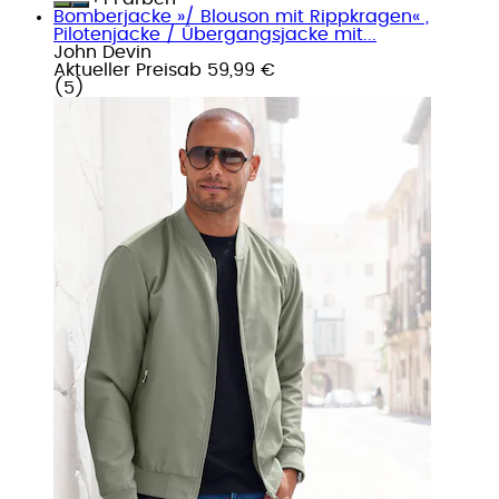
Bomberjacke »/ Blouson mit Rippkragen« ,
Pilotenjacke / Übergangsjacke mit...
John Devin
Aktueller Preis
ab
59,99 €
(
5
)