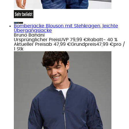
Bomberjacke Blouson mit Stehkragen, leichte
Übergangsjacke
Bruno Banani
Ursprünglicher Preis
UVP 79,99 €
Rabatt
- 40 %
Aktueller Preis
ab
47,99 €
Grundpreis
47,99 €
pro
/
1 Stk