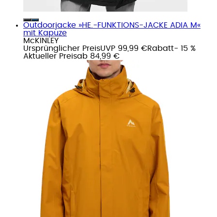
Outdoorjacke »HE.-FUNKTIONS-JACKE ADIA M«
mit Kapuze
McKINLEY
Ursprünglicher Preis
UVP 99,99 €
Rabatt
- 15 %
Aktueller Preis
ab
84,99 €