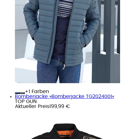
+
Farben
Bomberjacke »Bomberjacke TG2024001«
TOP GUN
Aktueller Preis
199,99 €