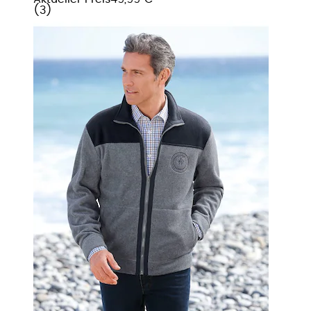
(
3
)