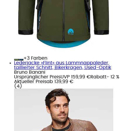
+
Farben
Lederjacke »Flint« aus Lammnappaleder,
taillierter Schnitt, Bikerkragen, Used-Optik
Bruno Banani
Ursprünglicher Preis
UVP 159,99 €
Rabatt
- 12 %
Aktueller Preis
ab
139,99 €
(
4
)