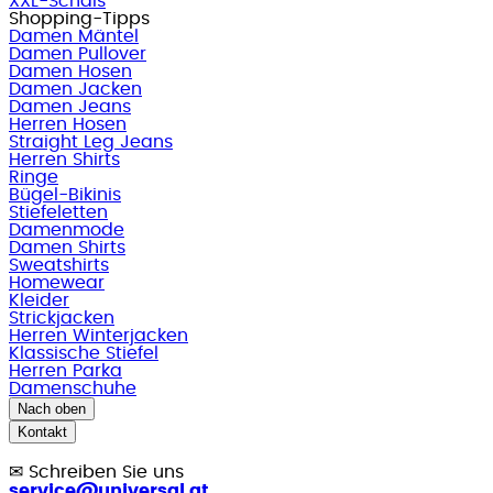
XXL-Schals
Shopping-Tipps
Damen Mäntel
Damen Pullover
Damen Hosen
Damen Jacken
Damen Jeans
Herren Hosen
Straight Leg Jeans
Herren Shirts
Ringe
Bügel-Bikinis
Stiefeletten
Damenmode
Damen Shirts
Sweatshirts
Homewear
Kleider
Strickjacken
Herren Winterjacken
Klassische Stiefel
Herren Parka
Damenschuhe
Nach oben
Kontakt
✉
Schreiben Sie uns
service@universal.at