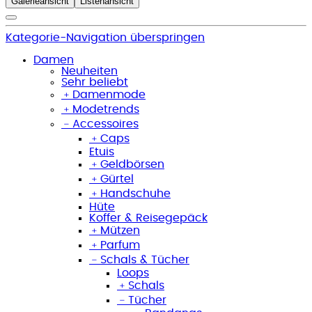
Galerieansicht
Listenansicht
Kategorie-Navigation überspringen
Damen
Neuheiten
Sehr beliebt
﹢
Damenmode
﹢
Modetrends
﹣
Accessoires
﹢
Caps
Etuis
﹢
Geldbörsen
﹢
Gürtel
﹢
Handschuhe
Hüte
Koffer & Reisegepäck
﹢
Mützen
﹢
Parfum
﹣
Schals & Tücher
Loops
﹢
Schals
﹣
Tücher