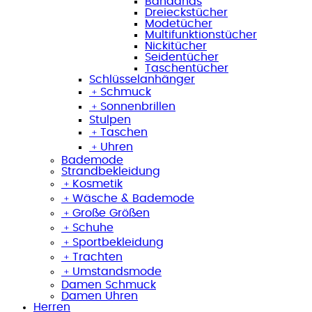
Bandanas
Dreieckstücher
Modetücher
Multifunktionstücher
Nickitücher
Seidentücher
Taschentücher
Schlüsselanhänger
﹢
Schmuck
﹢
Sonnenbrillen
Stulpen
﹢
Taschen
﹢
Uhren
Bademode
Strandbekleidung
﹢
Kosmetik
﹢
Wäsche & Bademode
﹢
Große Größen
﹢
Schuhe
﹢
Sportbekleidung
﹢
Trachten
﹢
Umstandsmode
Damen Schmuck
Damen Uhren
Herren