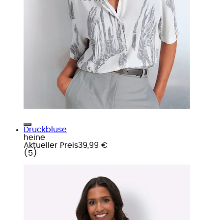
Druckbluse
heine
Aktueller Preis
39,99 €
(
5
)