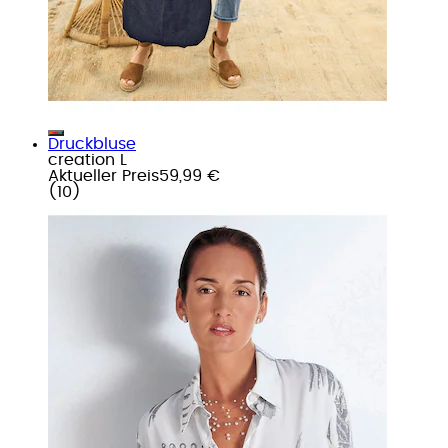
Druckbluse
creation L
Aktueller Preis
59,99 €
(
10
)