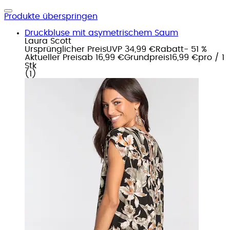
Produkte überspringen
Druckbluse mit asymetrischem Saum
Laura Scott
Ursprünglicher Preis
UVP 34,99 €
Rabatt
- 51 %
Aktueller Preis
ab
16,99 €
Grundpreis
16,99 €
pro
/
1
Stk
(
1
)