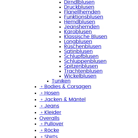
Dirndlblusen
Druckblusen
Flanellhemden
Funktionsblusen
Hemdblusen
Jeanshemden
Karoblusen
Klassische Blusen
Longblusen
Rüschenblusen
Satinblusen
Schlupfblusen
Schluppenblusen
Spitzenblusen
Trachtenblusen
Wickelblusen
Tuniken
﹢
Bodies & Corsagen
﹢
Hosen
﹢
Jacken & Mäntel
﹢
Jeans
﹢
Kleider
Overalls
﹢
Pullover
﹢
Röcke
﹢
Shirts