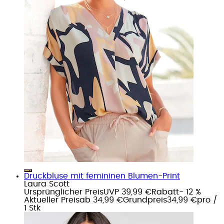
Druckbluse mit femininen Blumen-Print
Laura Scott
Ursprünglicher Preis
UVP 39,99 €
Rabatt
- 12 %
Aktueller Preis
ab
34,99 €
Grundpreis
34,99 €
pro
/
1 Stk