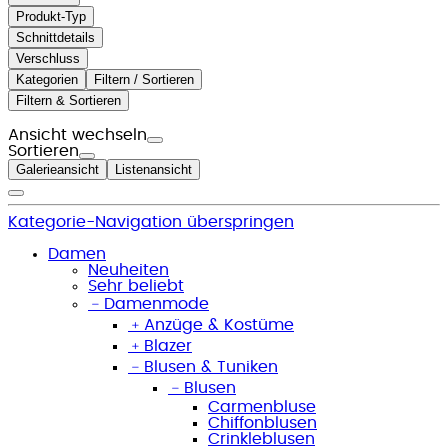
Produkt-Typ
Schnittdetails
Verschluss
Kategorien
Filtern / Sortieren
Filtern & Sortieren
Ansicht wechseln
Sortieren
Galerieansicht
Listenansicht
Kategorie-Navigation überspringen
Damen
Neuheiten
Sehr beliebt
﹣
Damenmode
﹢
Anzüge & Kostüme
﹢
Blazer
﹣
Blusen & Tuniken
﹣
Blusen
Carmenbluse
Chiffonblusen
Crinkleblusen