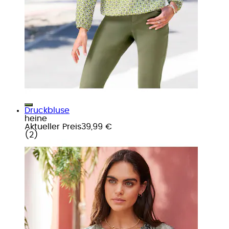
Druckbluse
heine
Aktueller Preis
39,99 €
(
2
)