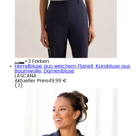
+
Farben
Hemdbluse aus weichem Flanell, Karobluse aus
Baumwolle, Damenbluse
LASCANA
Aktueller Preis
49,99 €
(
7
)