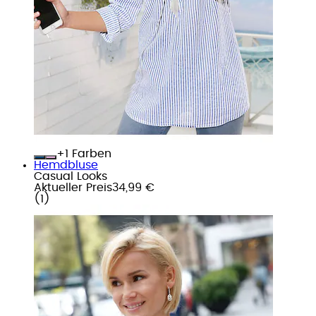
+
Farben
Hemdbluse
Casual Looks
Aktueller Preis
34,99 €
(
1
)