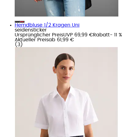
Hemdbluse 1/2 Kragen Uni
seidensticker
Ursprünglicher Preis
UVP 69,99 €
Rabatt
- 11 %
Aktueller Preis
ab
61,99 €
(
3
)