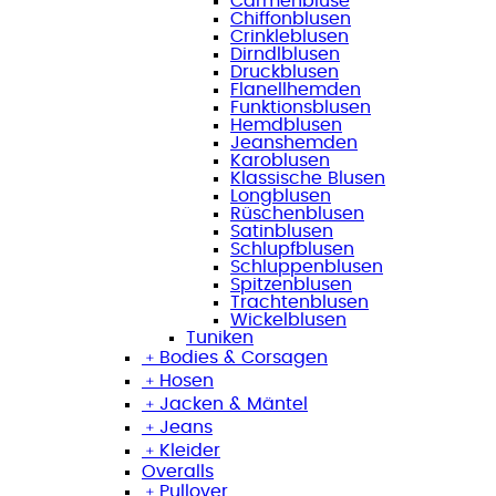
Carmenbluse
Chiffonblusen
Crinkleblusen
Dirndlblusen
Druckblusen
Flanellhemden
Funktionsblusen
Hemdblusen
Jeanshemden
Karoblusen
Klassische Blusen
Longblusen
Rüschenblusen
Satinblusen
Schlupfblusen
Schluppenblusen
Spitzenblusen
Trachtenblusen
Wickelblusen
Tuniken
﹢
Bodies & Corsagen
﹢
Hosen
﹢
Jacken & Mäntel
﹢
Jeans
﹢
Kleider
Overalls
﹢
Pullover