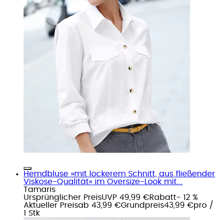
Hemdbluse »mit lockerem Schnitt, aus fließender
Viskose-Qualität« im Oversize-Look mit...
Tamaris
Ursprünglicher Preis
UVP 49,99 €
Rabatt
- 12 %
Aktueller Preis
ab
43,99 €
Grundpreis
43,99 €
pro
/
1 Stk