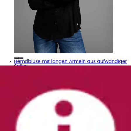
Hemdbluse mit langen Ärmeln aus aufwändiger
Spitze
Aniston CASUAL
Ursprünglicher Preis
UVP 49,99 €
Rabatt
- 50 %
Aktueller Preis
ab
24,99 €
Grundpreis
24,99 €
pro
/
1 Stk