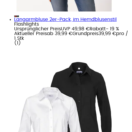
Langarmbluse 2er-Pack, im Hemdblusenstil
Flashlights
Ursprünglicher Preis
UVP 49,98 €
Rabatt
- 19 %
Aktueller Preis
ab
39,99 €
Grundpreis
39,99 €
pro
/
1 Stk
(
1
)