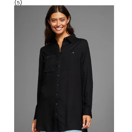
(
5
)