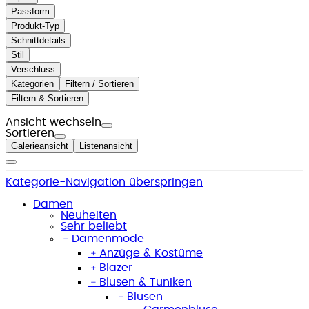
Passform
Produkt-Typ
Schnittdetails
Stil
Verschluss
Kategorien
Filtern / Sortieren
Filtern & Sortieren
Ansicht wechseln
Sortieren
Galerieansicht
Listenansicht
Kategorie-Navigation überspringen
Damen
Neuheiten
Sehr beliebt
﹣
Damenmode
﹢
Anzüge & Kostüme
﹢
Blazer
﹣
Blusen & Tuniken
﹣
Blusen