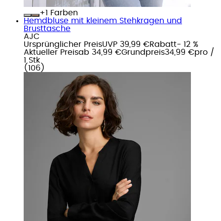
+
Farben
Hemdbluse mit kleinem Stehkragen und
Brusttasche
AJC
Ursprünglicher Preis
UVP 39,99 €
Rabatt
- 12 %
Aktueller Preis
ab
34,99 €
Grundpreis
34,99 €
pro
/
1 Stk
(
106
)