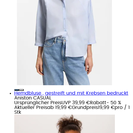
Hemdbluse , gestreift und mit Krebsen bedruckt
Aniston CASUAL
Ursprünglicher Preis
UVP 39,99 €
Rabatt
- 50 %
Aktueller Preis
ab
19,99 €
Grundpreis
19,99 €
pro
/
1
Stk