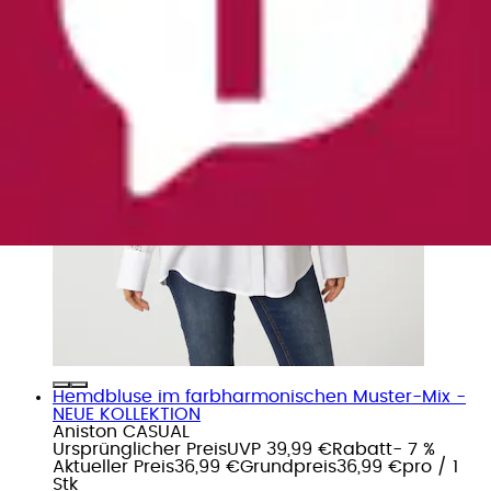
Hemdbluse im farbharmonischen Muster-Mix -
NEUE KOLLEKTION
Aniston CASUAL
Ursprünglicher Preis
UVP 39,99 €
Rabatt
- 7 %
Aktueller Preis
36,99 €
Grundpreis
36,99 €
pro
/
1
Stk