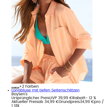
+
Farben
Longbluse mit tiefen Seitenschlitzen
Boysen's
Ursprünglicher Preis
UVP 39,99 €
Rabatt
- 12 %
Aktueller Preis
ab
34,99 €
Grundpreis
34,99 €
pro
/
1 Stk