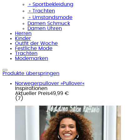
﹢
Sportbekleidung
﹢
Trachten
﹢
Umstandsmode
Damen Schmuck
Damen Uhren
Herren
Kinder
Outfit der Woche
Festliche Mode
Trachten
Modemarken
Produkte überspringen
Norwegerpullover »Pullover«
Inspirationen
Aktueller Preis
49,99 €
(
7
)