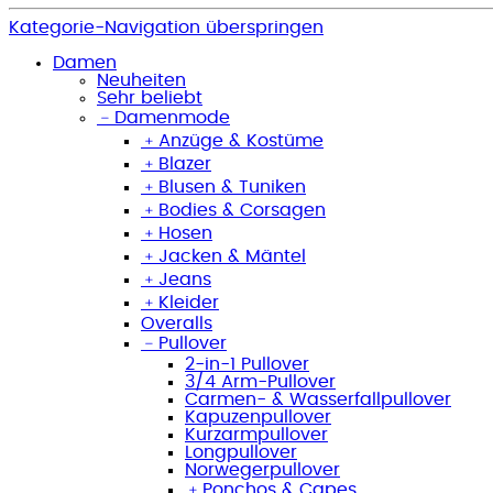
Kategorie-Navigation überspringen
Damen
Neuheiten
Sehr beliebt
﹣
Damenmode
﹢
Anzüge & Kostüme
﹢
Blazer
﹢
Blusen & Tuniken
﹢
Bodies & Corsagen
﹢
Hosen
﹢
Jacken & Mäntel
﹢
Jeans
﹢
Kleider
Overalls
﹣
Pullover
2-in-1 Pullover
3/4 Arm-Pullover
Carmen- & Wasserfallpullover
Kapuzenpullover
Kurzarmpullover
Longpullover
Norwegerpullover
﹢
Ponchos & Capes