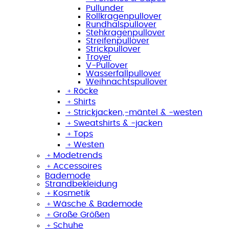
Pullunder
Rollkragenpullover
Rundhalspullover
Stehkragenpullover
Streifenpullover
Strickpullover
Troyer
V-Pullover
Wasserfallpullover
Weihnachtspullover
﹢
Röcke
﹢
Shirts
﹢
Strickjacken,-mäntel & -westen
﹢
Sweatshirts & -jacken
﹢
Tops
﹢
Westen
﹢
Modetrends
﹢
Accessoires
Bademode
Strandbekleidung
﹢
Kosmetik
﹢
Wäsche & Bademode
﹢
Große Größen
﹢
Schuhe