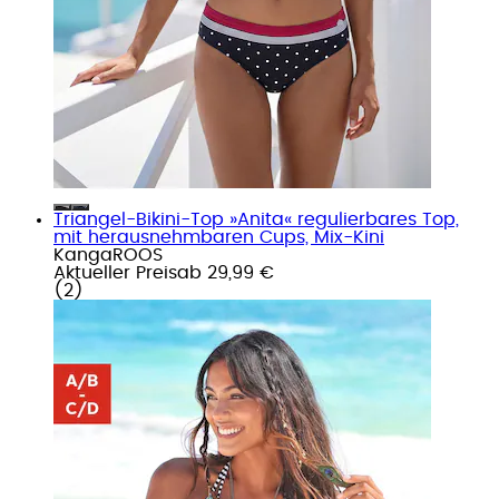
Triangel-Bikini-Top »Anita« regulierbares Top,
mit herausnehmbaren Cups, Mix-Kini
KangaROOS
Aktueller Preis
ab
29,99 €
(
2
)