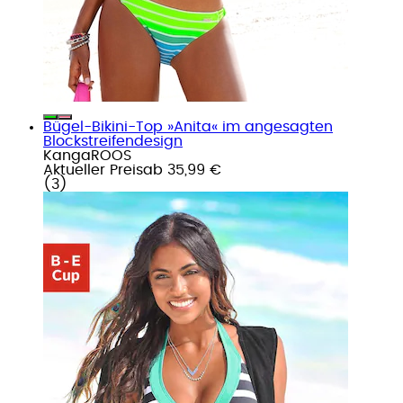
Bügel-Bikini-Top »Anita« im angesagten
Blockstreifendesign
KangaROOS
Aktueller Preis
ab
35,99 €
(
3
)