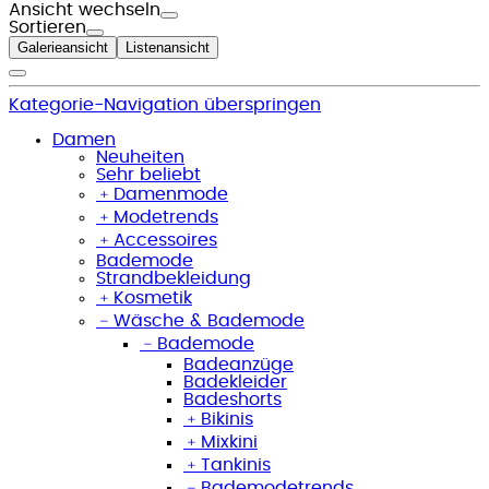
Ansicht wechseln
Sortieren
Galerieansicht
Listenansicht
Kategorie-Navigation überspringen
Damen
Neuheiten
Sehr beliebt
﹢
Damenmode
﹢
Modetrends
﹢
Accessoires
Bademode
Strandbekleidung
﹢
Kosmetik
﹣
Wäsche & Bademode
﹣
Bademode
Badeanzüge
Badekleider
Badeshorts
﹢
Bikinis
﹢
Mixkini
﹢
Tankinis
﹣
Bademodetrends