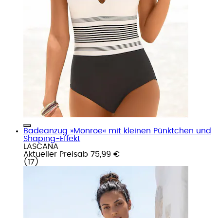
Badeanzug »Monroe« mit kleinen Pünktchen und
Shaping-Effekt
LASCANA
Aktueller Preis
ab
75,99 €
(
17
)