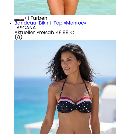
+
Farben
Bandeau-Bikini-Top »Monroe«
LASCANA
Aktueller Preis
ab
49,99 €
(
8
)