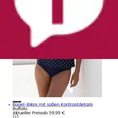
Bügel-Bikini mit süßen Kontrastdetails
Buffalo
Aktueller Preis
ab
59,99 €
(
1
)