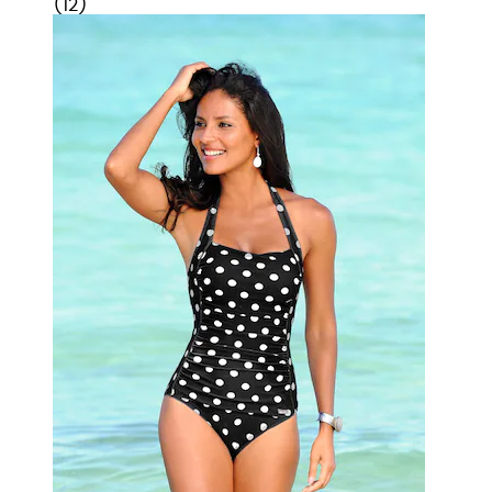
(
12
)