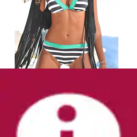
Bügel-Tankini-Top »Monroe«
LASCANA
Aktueller Preis
ab
55,99 €
(
13
)