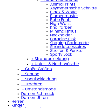
Animal Prints
Asymmetrische Schnitte
Black & White
Blumenmuster
Boho Prints
High Waist
Knallfarben
Minimalismus
Neckholder
Paradise Pink
Shaping Bademode
Strandaccessoires
Streifen & Punkte
Sporty Look
﹢
Strandbekleidung
﹢
Unter- & Nachtwäsche
﹢
Große Größen
﹢
Schuhe
﹢
Sportbekleidung
﹢
Trachten
﹢
Umstandsmode
Damen Schmuck
Damen Uhren
Herren
Kinder