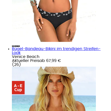
Bügel-Bandeau-Bikini im trendigen Streifen-
Look
Venice Beach
Aktueller Preis
ab
67,99 €
(
26
)