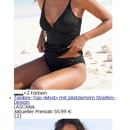
+
Farben
Tankini-Top »Myst« mit platziertem Streifen-
Design
LASCANA
Aktueller Preis
ab
55,99 €
(
2
)