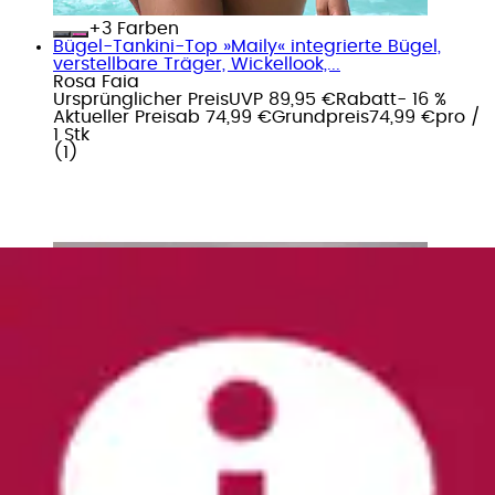
+
Farben
Bügel-Tankini-Top »Maily« integrierte Bügel,
verstellbare Träger, Wickellook,...
Rosa Faia
Ursprünglicher Preis
UVP 89,95 €
Rabatt
- 16 %
Aktueller Preis
ab
74,99 €
Grundpreis
74,99 €
pro
/
1 Stk
(
1
)