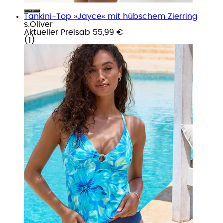
Tankini-Top »Jayce« mit hübschem Zierring
s.Oliver
Aktueller Preis
ab
55,99 €
(
1
)