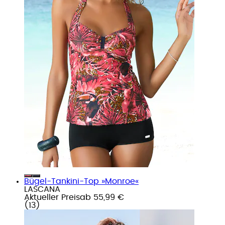
Bügel-Tankini-Top »Monroe«
LASCANA
Aktueller Preis
ab
55,99 €
(
13
)