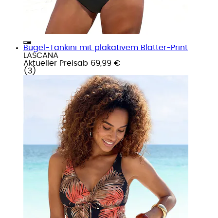
Bügel-Tankini mit plakativem Blätter-Print
LASCANA
Aktueller Preis
ab
69,99 €
(
3
)