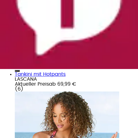
Tankini mit Hotpants
LASCANA
Aktueller Preis
ab
69,99 €
(
6
)