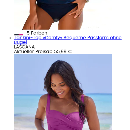
+
Farben
Tankini-Top »Comfy« Bequeme Passform ohne
Bügel
LASCANA
Aktueller Preis
ab
55,99 €