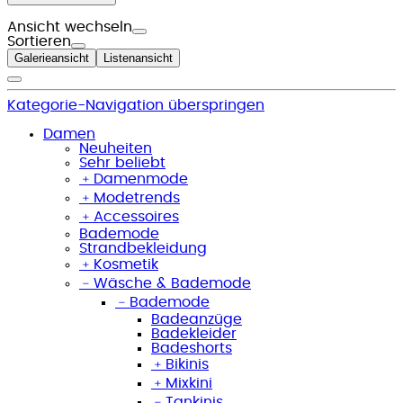
Ansicht wechseln
Sortieren
Galerieansicht
Listenansicht
Kategorie-Navigation überspringen
Damen
Neuheiten
Sehr beliebt
﹢
Damenmode
﹢
Modetrends
﹢
Accessoires
Bademode
Strandbekleidung
﹢
Kosmetik
﹣
Wäsche & Bademode
﹣
Bademode
Badeanzüge
Badekleider
Badeshorts
﹢
Bikinis
﹢
Mixkini
﹣
Tankinis