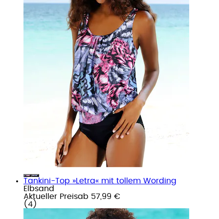
Tankini-Top »Letra« mit tollem Wording
Elbsand
Aktueller Preis
ab
57,99 €
(
4
)