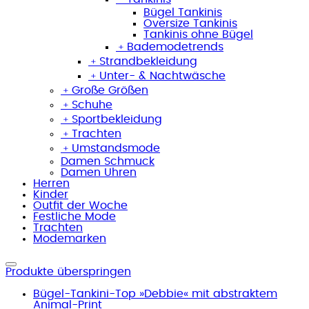
Bügel Tankinis
Oversize Tankinis
Tankinis ohne Bügel
﹢
Bademodetrends
﹢
Strandbekleidung
﹢
Unter- & Nachtwäsche
﹢
Große Größen
﹢
Schuhe
﹢
Sportbekleidung
﹢
Trachten
﹢
Umstandsmode
Damen Schmuck
Damen Uhren
Herren
Kinder
Outfit der Woche
Festliche Mode
Trachten
Modemarken
Produkte überspringen
Bügel-Tankini-Top »Debbie« mit abstraktem
Animal-Print