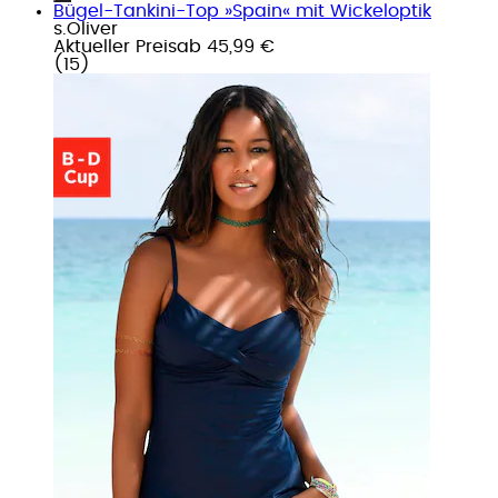
Bügel-Tankini-Top »Spain« mit Wickeloptik
s.Oliver
Aktueller Preis
ab
45,99 €
(
15
)