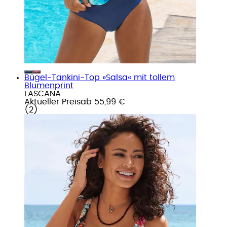
Bügel-Tankini-Top »Salsa« mit tollem
Blumenprint
LASCANA
Aktueller Preis
ab
55,99 €
(
2
)