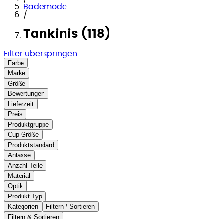
Bademode
/
Tankinis (118)
Filter überspringen
Farbe
Marke
Größe
Bewertungen
Lieferzeit
Preis
Produktgruppe
Cup-Größe
Produktstandard
Anlässe
Anzahl Teile
Material
Optik
Produkt-Typ
Kategorien
Filtern / Sortieren
Filtern & Sortieren