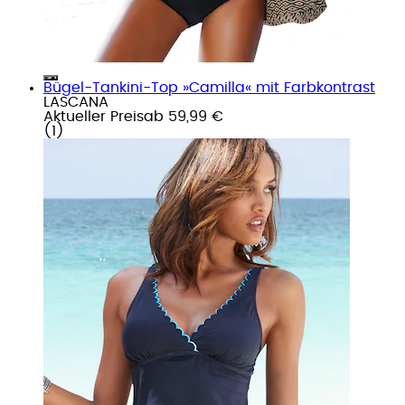
Bügel-Tankini-Top »Camilla« mit Farbkontrast
LASCANA
Aktueller Preis
ab
59,99 €
(
1
)