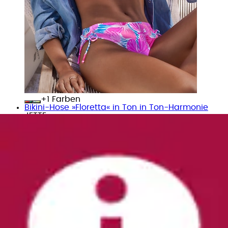
+
Farben
Bikini-Hose »Floretta« in Ton in Ton-Harmonie
JETTE
Aktueller Preis
35,99 €
(
2
)