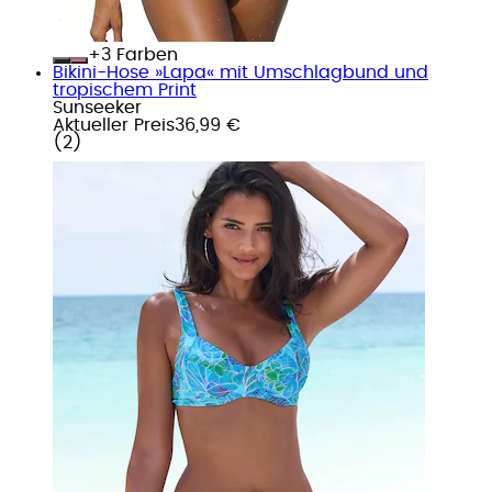
+
Farben
Bikini-Hose »Lapa« mit Umschlagbund und
tropischem Print
Sunseeker
Aktueller Preis
36,99 €
(
2
)