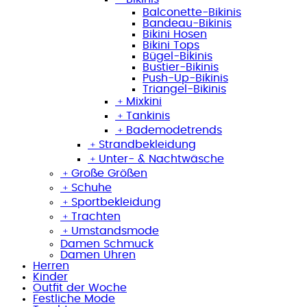
Balconette-Bikinis
Bandeau-Bikinis
Bikini Hosen
Bikini Tops
Bügel-Bikinis
Bustier-Bikinis
Push-Up-Bikinis
Triangel-Bikinis
﹢
Mixkini
﹢
Tankinis
﹢
Bademodetrends
﹢
Strandbekleidung
﹢
Unter- & Nachtwäsche
﹢
Große Größen
﹢
Schuhe
﹢
Sportbekleidung
﹢
Trachten
﹢
Umstandsmode
Damen Schmuck
Damen Uhren
Herren
Kinder
Outfit der Woche
Festliche Mode