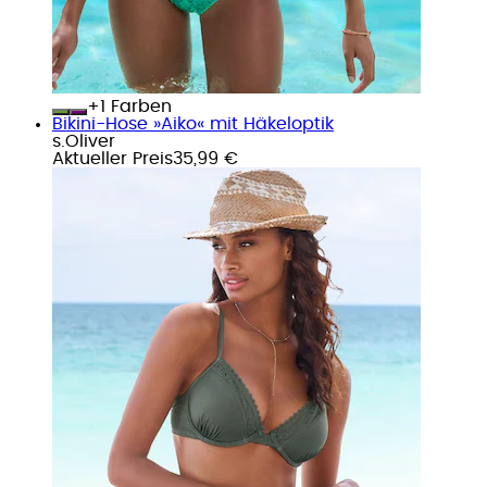
+
Farben
Bikini-Hose »Aiko« mit Häkeloptik
s.Oliver
Aktueller Preis
35,99 €