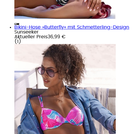
Bikini-Hose »Butterfly« mit Schmetterling-Design
Sunseeker
Aktueller Preis
36,99 €
(
1
)