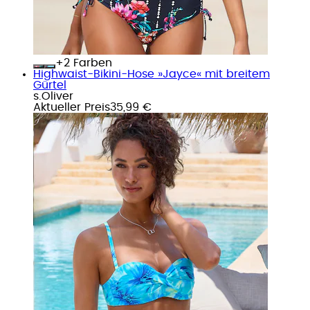
+
Farben
Highwaist-Bikini-Hose »Jayce« mit breitem
Gürtel
s.Oliver
Aktueller Preis
35,99 €