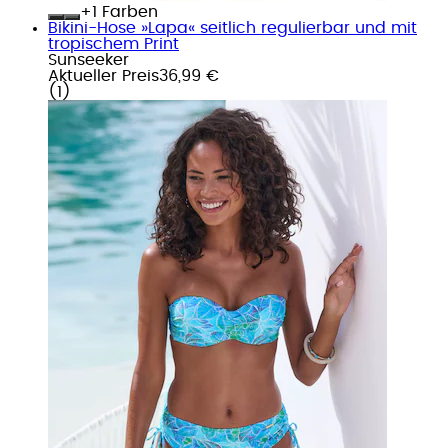
+
Farben
Bikini-Hose »Lapa« seitlich regulierbar und mit
tropischem Print
Sunseeker
Aktueller Preis
36,99 €
(
1
)