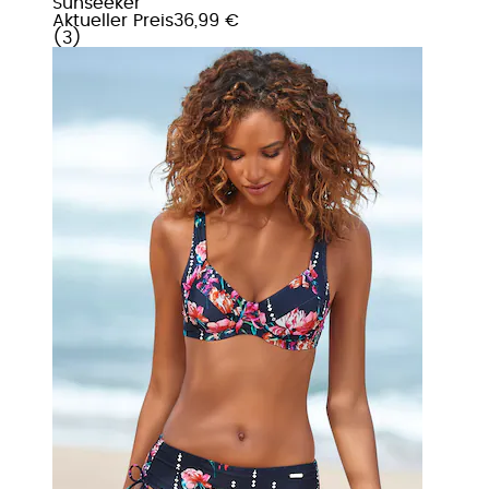
Sunseeker
Aktueller Preis
36,99 €
(
3
)