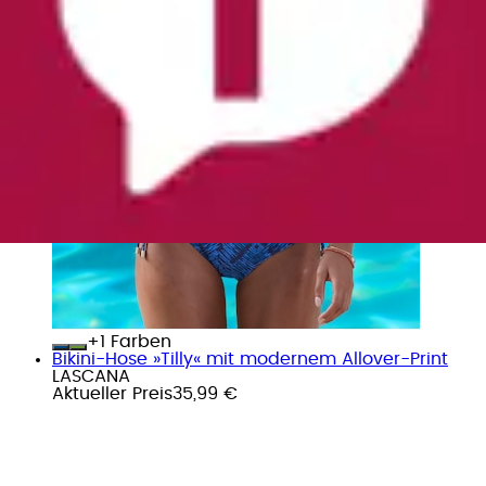
+
Farben
Bikini-Hose »Tilly« mit modernem Allover-Print
LASCANA
Aktueller Preis
35,99 €