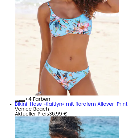
+
Farben
Bikini-Hose »Kaitlyn« mit floralem Allover-Print
Venice Beach
Aktueller Preis
36,99 €