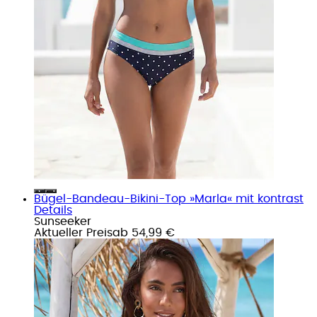
Bügel-Bandeau-Bikini-Top »Marla« mit kontrast
Details
Sunseeker
Aktueller Preis
ab
54,99 €