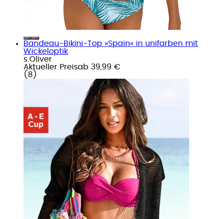
Bandeau-Bikini-Top »Spain« in unifarben mit
Wickeloptik
s.Oliver
Aktueller Preis
ab
39,99 €
(
8
)