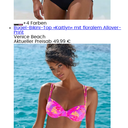
+
Farben
Bügel-Bikini-Top »Kaitlyn« mit floralem Allover-
Print
Venice Beach
Aktueller Preis
ab
49,99 €