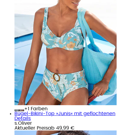
+
Farben
Bügel-Bikini-Top »Junis« mit geflochtenen
Details
s.Oliver
Aktueller Preis
ab
49,99 €