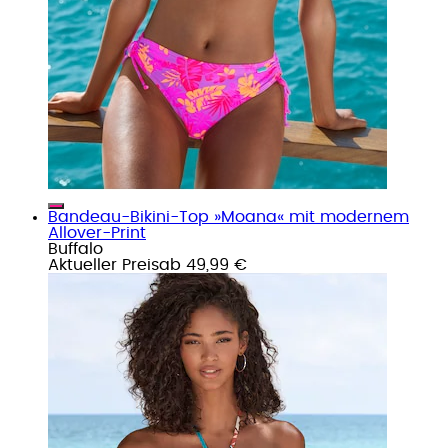
Bandeau-Bikini-Top »Moana« mit modernem
Allover-Print
Buffalo
Aktueller Preis
ab
49,99 €