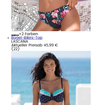
+
Farben
Bügel-Bikini-Top
LASCANA
Aktueller Preis
ab
45,99 €
(
22
)