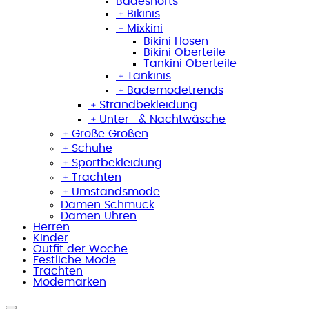
Badeshorts
﹢
Bikinis
﹣
Mixkini
Bikini Hosen
Bikini Oberteile
Tankini Oberteile
﹢
Tankinis
﹢
Bademodetrends
﹢
Strandbekleidung
﹢
Unter- & Nachtwäsche
﹢
Große Größen
﹢
Schuhe
﹢
Sportbekleidung
﹢
Trachten
﹢
Umstandsmode
Damen Schmuck
Damen Uhren
Herren
Kinder
Outfit der Woche
Festliche Mode
Trachten
Modemarken