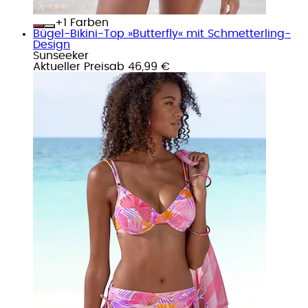
+
Farben
Bügel-Bikini-Top »Butterfly« mit Schmetterling-
Design
Sunseeker
Aktueller Preis
ab
46,99 €