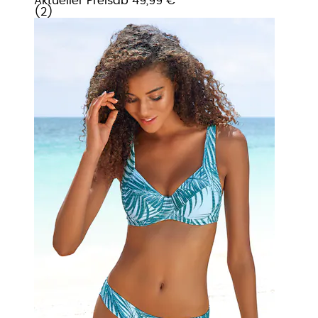
Aktueller Preis
ab
49,99 €
(
2
)