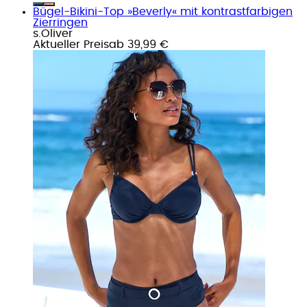
Bügel-Bikini-Top »Beverly« mit kontrastfarbigen
Zierringen
s.Oliver
Aktueller Preis
ab
39,99 €