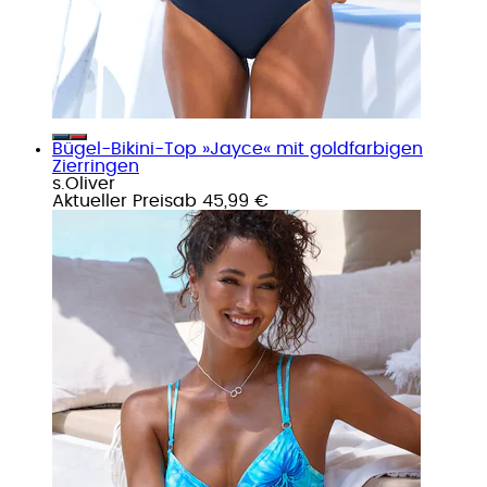
Bügel-Bikini-Top »Jayce« mit goldfarbigen
Zierringen
s.Oliver
Aktueller Preis
ab
45,99 €