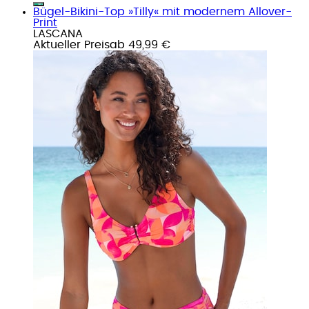
Bügel-Bikini-Top »Tilly« mit modernem Allover-
Print
LASCANA
Aktueller Preis
ab
49,99 €