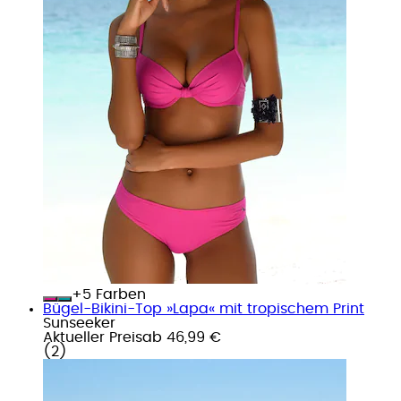
+
Farben
Bügel-Bikini-Top »Lapa« mit tropischem Print
Sunseeker
Aktueller Preis
ab
46,99 €
(
2
)