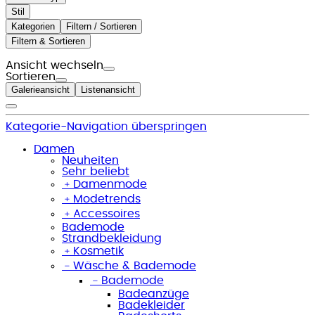
Stil
Kategorien
Filtern / Sortieren
Filtern & Sortieren
Ansicht wechseln
Sortieren
Galerieansicht
Listenansicht
Kategorie-Navigation überspringen
Damen
Neuheiten
Sehr beliebt
﹢
Damenmode
﹢
Modetrends
﹢
Accessoires
Bademode
Strandbekleidung
﹢
Kosmetik
﹣
Wäsche & Bademode
﹣
Bademode
Badeanzüge
Badekleider