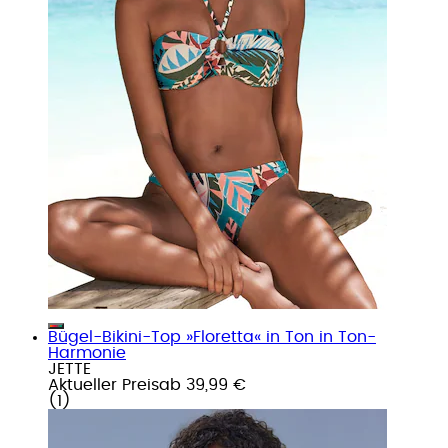
Bügel-Bikini-Top »Floretta« in Ton in Ton-
Harmonie
JETTE
Aktueller Preis
ab
39,99 €
(
1
)