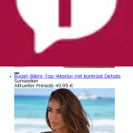
Bügel-Bikini-Top »Marla« mit kontrast Details
Sunseeker
Aktueller Preis
ab
49,99 €