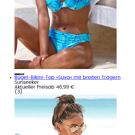
Bügel-Bikini-Top »Suva« mit breiten Trägern
Sunseeker
Aktueller Preis
ab
46,99 €
(
3
)