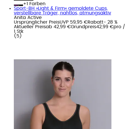
+
Farben
Sport-BH »Light & Firm« gemoldete Cups,
verstellbare Träger, nahtlos, atmungsaktiv
Anita Active
Ursprünglicher Preis
UVP 59,95 €
Rabatt
- 28 %
Aktueller Preis
ab
42,99 €
Grundpreis
42,99 €
pro
/
1 Stk
(
5
)