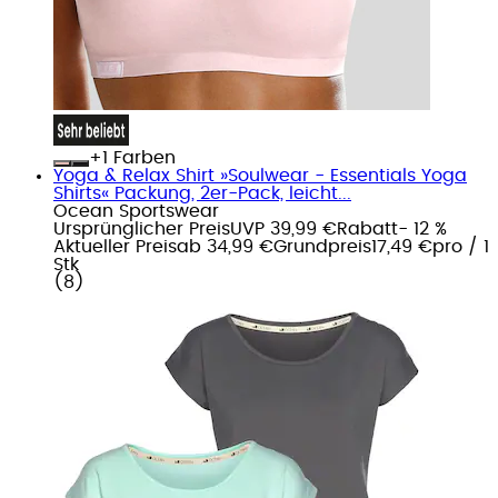
+
Farben
Yoga & Relax Shirt »Soulwear - Essentials Yoga
Shirts« Packung, 2er-Pack, leicht...
Ocean Sportswear
Ursprünglicher Preis
UVP 39,99 €
Rabatt
- 12 %
Aktueller Preis
ab
34,99 €
Grundpreis
17,49 €
pro
/
1
Stk
(
8
)