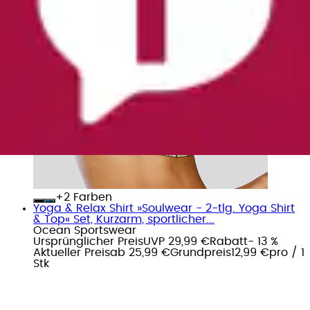
+
Farben
Yoga & Relax Shirt »Soulwear - 2-tlg. Yoga Shirt
& Top« Set, Kurzarm, sportlicher...
Ocean Sportswear
Ursprünglicher Preis
UVP 29,99 €
Rabatt
- 13 %
Aktueller Preis
ab
25,99 €
Grundpreis
12,99 €
pro
/
1
Stk