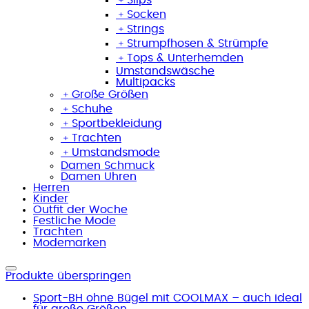
﹢
Socken
﹢
Strings
﹢
Strumpfhosen & Strümpfe
﹢
Tops & Unterhemden
Umstandswäsche
Multipacks
﹢
Große Größen
﹢
Schuhe
﹢
Sportbekleidung
﹢
Trachten
﹢
Umstandsmode
Damen Schmuck
Damen Uhren
Herren
Kinder
Outfit der Woche
Festliche Mode
Trachten
Modemarken
Produkte überspringen
Sport-BH ohne Bügel mit COOLMAX – auch ideal
für große Größen