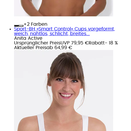
+
Farben
Sport-BH »Smart Control« Cups vorgeformt,
weich, nahtlos, schlicht, breites...
Anita Active
Ursprünglicher Preis
UVP 79,95 €
Rabatt
- 18 %
Aktueller Preis
ab
64,99 €