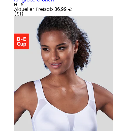
H.I.S
Aktueller Preis
ab
36,99 €
(
91
)