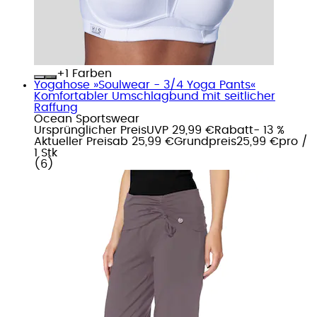
+
Farben
Yogahose »Soulwear - 3/4 Yoga Pants«
Komfortabler Umschlagbund mit seitlicher
Raffung
Ocean Sportswear
Ursprünglicher Preis
UVP 29,99 €
Rabatt
- 13 %
Aktueller Preis
ab
25,99 €
Grundpreis
25,99 €
pro
/
1 Stk
(
6
)