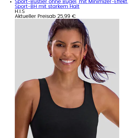
Sport-Bustier ohne Bügel, mit Minimizer-Effekt,
Sport-BH mit starkem Halt
H.I.S
Aktueller Preis
ab
25,99 €