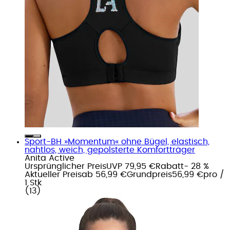
Sport-BH »Momentum« ohne Bügel, elastisch,
nahtlos, weich, gepolsterte Komfortträger
Anita Active
Ursprünglicher Preis
UVP 79,95 €
Rabatt
- 28 %
Aktueller Preis
ab
56,99 €
Grundpreis
56,99 €
pro
/
1 Stk
(
13
)