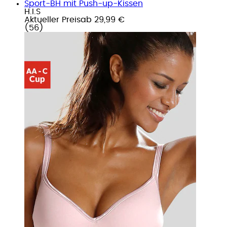
Sport-BH mit Push-up-Kissen
H.I.S
Aktueller Preis
ab
29,99 €
(
56
)