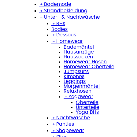
﹢
Bademode
﹢
Strandbekleidung
﹣
Unter- & Nachtwäsche
﹢
BHs
Bodies
﹢
Dessous
﹣
Homewear
Bademäntel
Hausanzüge
Haussocken
Homewear Hosen
Homewear Oberteile
Jumpsuits
Kimonos
Leggings
Morgenmäntel
Relaxhosen
﹣
Yogawear
Oberteile
Unterteile
Yoga BHs
﹢
Nachtwäsche
﹢
Panties
﹢
Shapewear
﹢
Slips