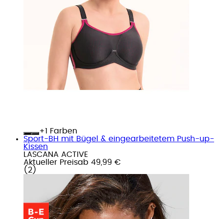
+
Farben
Sport-BH mit Bügel & eingearbeitetem Push-up-
Kissen
LASCANA ACTIVE
Aktueller Preis
ab
49,99 €
(
2
)