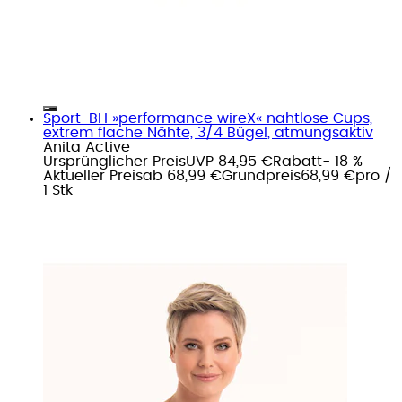
Sport-BH »performance wireX« nahtlose Cups,
extrem flache Nähte, 3/4 Bügel, atmungsaktiv
Anita Active
Ursprünglicher Preis
UVP 84,95 €
Rabatt
- 18 %
Aktueller Preis
ab
68,99 €
Grundpreis
68,99 €
pro
/
1 Stk