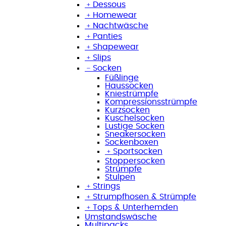
﹢
Dessous
﹢
Homewear
﹢
Nachtwäsche
﹢
Panties
﹢
Shapewear
﹢
Slips
﹣
Socken
Füßlinge
Haussocken
Kniestrümpfe
Kompressionsstrümpfe
Kurzsocken
Kuschelsocken
Lustige Socken
Sneakersocken
Sockenboxen
﹢
Sportsocken
Stoppersocken
Strümpfe
Stulpen
﹢
Strings
﹢
Strumpfhosen & Strümpfe
﹢
Tops & Unterhemden
Umstandswäsche
Multipacks