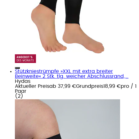
Stützkniestrümpfe »XXL mit extra breiter
Beinweite« 2 Stk. tlg. weicher Abschlussrand,...
Hydas
Aktueller Preis
ab
37,99 €
Grundpreis
18,99 €
pro
/
1
Paar
(
2
)