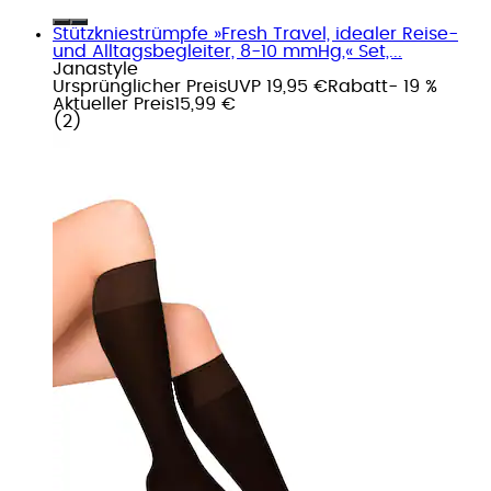
Stützkniestrümpfe »Fresh Travel, idealer Reise-
und Alltagsbegleiter, 8-10 mmHg,« Set,...
Janastyle
Ursprünglicher Preis
UVP 19,95 €
Rabatt
- 19 %
Aktueller Preis
15,99 €
(
2
)