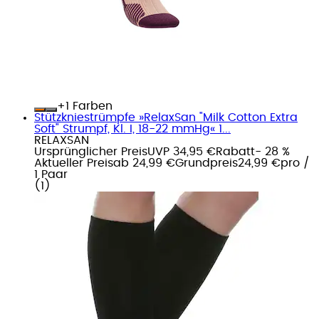
+
Farben
Stützkniestrümpfe »RelaxSan "Milk Cotton Extra
Soft" Strumpf, Kl. I, 18-22 mmHg« 1...
RELAXSAN
Ursprünglicher Preis
UVP 34,95 €
Rabatt
- 28 %
Aktueller Preis
ab
24,99 €
Grundpreis
24,99 €
pro
/
1 Paar
(
1
)