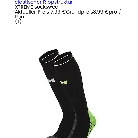
elastischer Rippstruktur
XTREME sockswear
Aktueller Preis
17,99 €
Grundpreis
8,99 €
pro
/
1
Paar
(
1
)