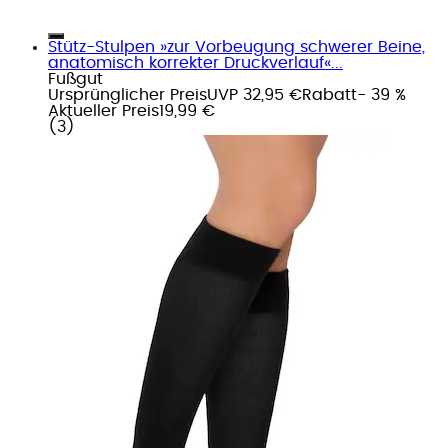
Stütz-Stulpen »zur Vorbeugung schwerer Beine,
anatomisch korrekter Druckverlauf«...
Fußgut
Ursprünglicher Preis
UVP 32,95 €
Rabatt
- 39 %
Aktueller Preis
19,99 €
(
3
)