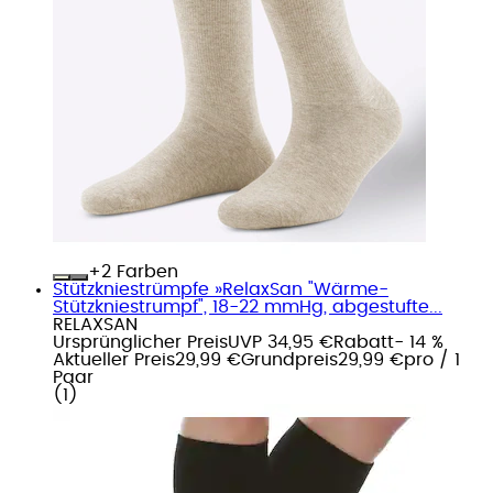
+
Farben
Stützkniestrümpfe »RelaxSan "Wärme-
Stützkniestrumpf", 18-22 mmHg, abgestufte...
RELAXSAN
Ursprünglicher Preis
UVP 34,95 €
Rabatt
- 14 %
Aktueller Preis
29,99 €
Grundpreis
29,99 €
pro
/
1
Paar
(
1
)