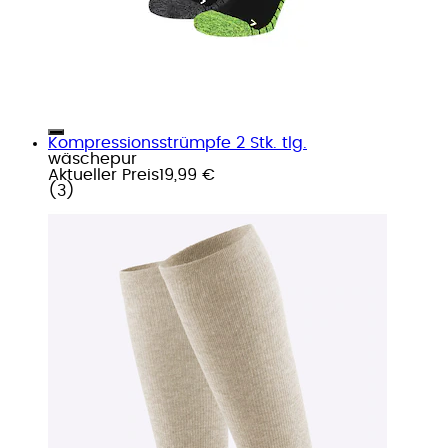
Kompressionsstrümpfe 2 Stk. tlg.
wäschepur
Aktueller Preis
19,99 €
(
3
)