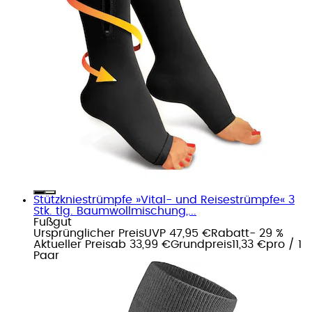
Stützkniestrümpfe »Vital- und Reisestrümpfe« 3
Stk. tlg. Baumwollmischung,...
Fußgut
Ursprünglicher Preis
UVP 47,95 €
Rabatt
- 29 %
Aktueller Preis
ab
33,99 €
Grundpreis
11,33 €
pro
/
1
Paar