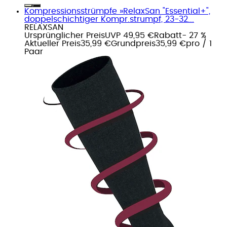
Kompressionsstrümpfe »RelaxSan "Essential+",
doppelschichtiger Kompr.strumpf, 23-32...
RELAXSAN
Ursprünglicher Preis
UVP 49,95 €
Rabatt
- 27 %
Aktueller Preis
35,99 €
Grundpreis
35,99 €
pro
/
1
Paar