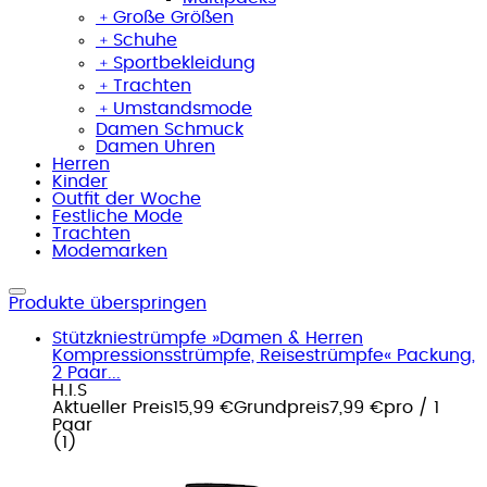
﹢
Große Größen
﹢
Schuhe
﹢
Sportbekleidung
﹢
Trachten
﹢
Umstandsmode
Damen Schmuck
Damen Uhren
Herren
Kinder
Outfit der Woche
Festliche Mode
Trachten
Modemarken
Produkte überspringen
Stützkniestrümpfe »Damen & Herren
Kompressionsstrümpfe, Reisestrümpfe« Packung,
2 Paar...
H.I.S
Aktueller Preis
15,99 €
Grundpreis
7,99 €
pro
/
1
Paar
(
1
)