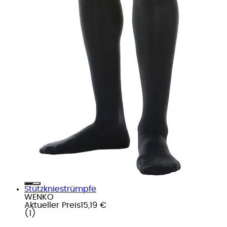
Stützkniestrümpfe
WENKO
Aktueller Preis
15,19 €
(
1
)