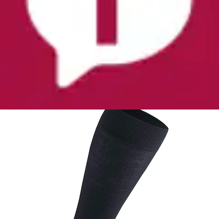
Stützkniestrümpfe »Vital- und Reisestrümpfe« 3
Stk. tlg. Wollmischung, Stützfunktion,...
Fußgut
Ursprünglicher Preis
UVP 49,95 €
Rabatt
- 19 %
Aktueller Preis
ab
39,99 €
Grundpreis
13,33 €
pro
/
1
Paar