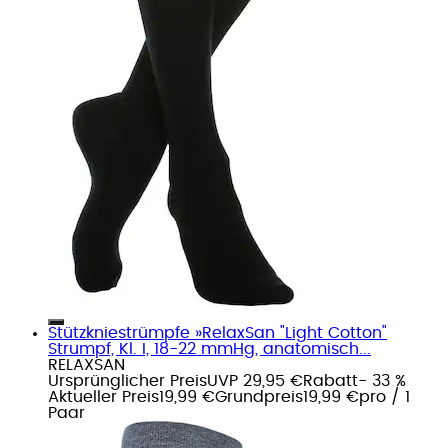
Stützkniestrümpfe »RelaxSan "Light Cotton"
Strumpf, Kl. I, 18-22 mmHg, anatomisch...
RELAXSAN
Ursprünglicher Preis
UVP 29,95 €
Rabatt
- 33 %
Aktueller Preis
19,99 €
Grundpreis
19,99 €
pro
/
1
Paar