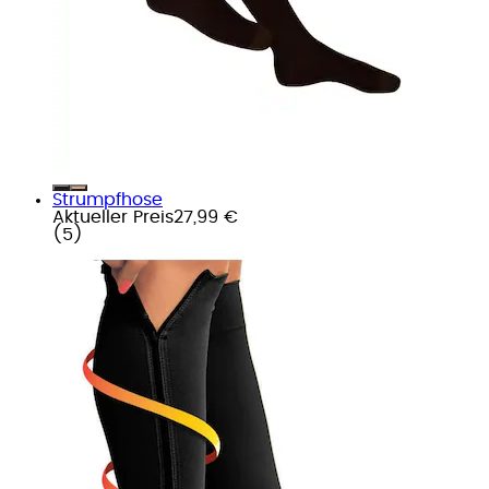
Strumpfhose
Aktueller Preis
27,99 €
(
5
)