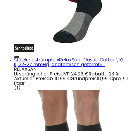
Stützkniestrümpfe »RelaxSan "Elastic Cotton", Kl.
II, 22-27 mmHg, anatomisch geformt«...
RELAXSAN
Ursprünglicher Preis
UVP 24,95 €
Rabatt
- 23 %
Aktueller Preis
ab
18,99 €
Grundpreis
18,99 €
pro
/
1
Paar
(
1
)