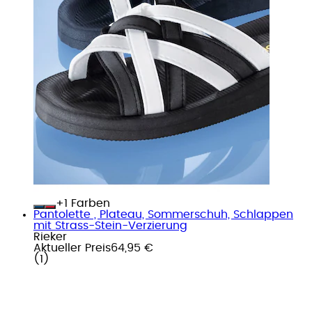
+
Farben
Pantolette , Plateau, Sommerschuh, Schlappen
mit Strass-Stein-Verzierung
Rieker
Aktueller Preis
64,95 €
(
1
)