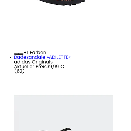
+
Farben
Badesandale »ADILETTE«
adidas Originals
Aktueller Preis
39,99 €
(
62
)