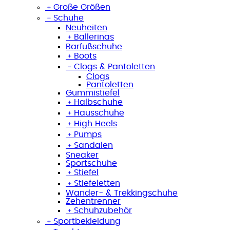
﹢
Große Größen
﹣
Schuhe
Neuheiten
﹢
Ballerinas
Barfußschuhe
﹢
Boots
﹣
Clogs & Pantoletten
Clogs
Pantoletten
Gummistiefel
﹢
Halbschuhe
﹢
Hausschuhe
﹢
High Heels
﹢
Pumps
﹢
Sandalen
Sneaker
Sportschuhe
﹢
Stiefel
﹢
Stiefeletten
Wander- & Trekkingschuhe
Zehentrenner
﹢
Schuhzubehör
﹢
Sportbekleidung