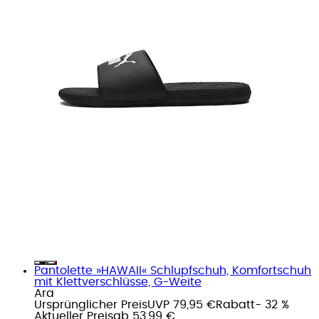
Pantolette »HAWAII« Schlupfschuh, Komfortschuh
mit Klettverschlüsse, G-Weite
Ara
Ursprünglicher Preis
UVP 79,95 €
Rabatt
- 32 %
Aktueller Preis
ab
53,99 €