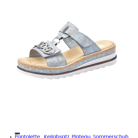
Pantolette , Keilabsatz, Plateau, Sommerschuh,