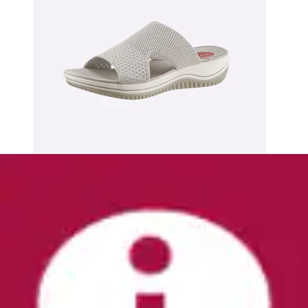
+
Farben
Pantolette »CAPRI« , Plateau, Sandale,
Sommerschuh in Weite G (= weit)
Ara
Ursprünglicher Preis
UVP 69,95 €
Rabatt
- 21 %
Aktueller Preis
ab
54,99 €