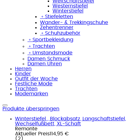
Weitschaftstiefel
Westernstiefel
Winterstiefel
﹢
Stiefeletten
Wander- & Trekkingschuhe
Zehentrenner
﹢
Schuhzubehör
﹢
Sportbekleidung
﹢
Trachten
﹢
Umstandsmode
Damen Schmuck
Damen Uhren
Herren
Kinder
Outfit der Woche
Festliche Mode
Trachten
Modemarken
Produkte überspringen
Winterstiefel , Blockabsatz, Langschaftstiefel,
Wechselfußbett, XL-Schaft
Remonte
Aktueller Preis
114,95 €
(
2
)