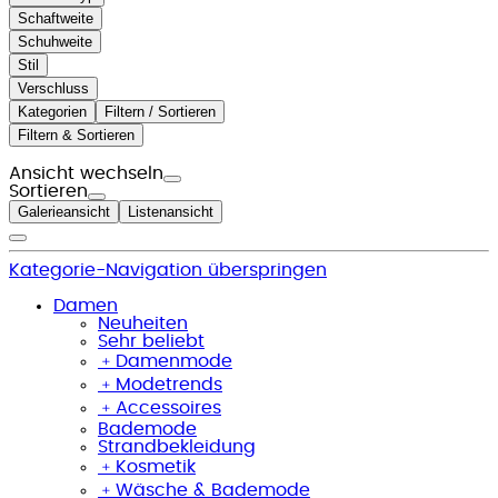
Schaftweite
Schuhweite
Stil
Verschluss
Kategorien
Filtern / Sortieren
Filtern & Sortieren
Ansicht wechseln
Sortieren
Galerieansicht
Listenansicht
Kategorie-Navigation überspringen
Damen
Neuheiten
Sehr beliebt
﹢
Damenmode
﹢
Modetrends
﹢
Accessoires
Bademode
Strandbekleidung
﹢
Kosmetik
﹢
Wäsche & Bademode