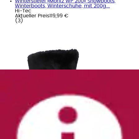
Winterstiefel »Moritz WP 200« Snowboots,
Winterboots, Winterschuhe, mit 200g...
Hi-Tec
Aktueller Preis
119,99 €
(
3
)