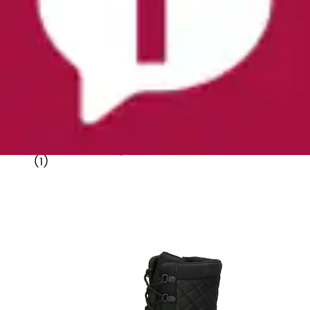
Winterstiefel »Winterboot Glace«
Lico
Ursprünglicher Preis
UVP 69,95 €
Rabatt
- 11 %
Aktueller Preis
61,99 €
(
1
)