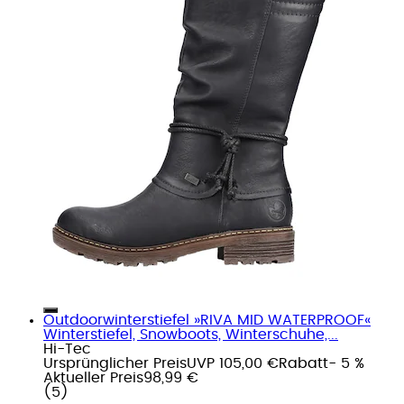
Outdoorwinterstiefel »RIVA MID WATERPROOF«
Winterstiefel, Snowboots, Winterschuhe,...
Hi-Tec
Ursprünglicher Preis
UVP 105,00 €
Rabatt
- 5 %
Aktueller Preis
98,99 €
(
5
)