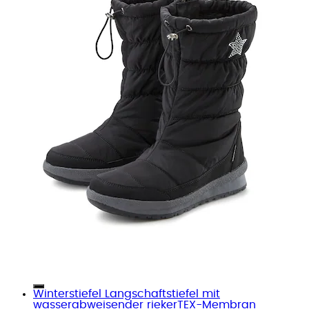
Winterstiefel Langschaftstiefel mit
wasserabweisender riekerTEX-Membran