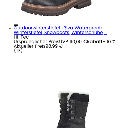
Outdoorwinterstiefel »Riva Waterproof«
Winterstiefel, Snowboots, Winterschuhe,...
Hi-Tec
Ursprünglicher Preis
UVP 110,00 €
Rabatt
- 10 %
Aktueller Preis
98,99 €
(
13
)