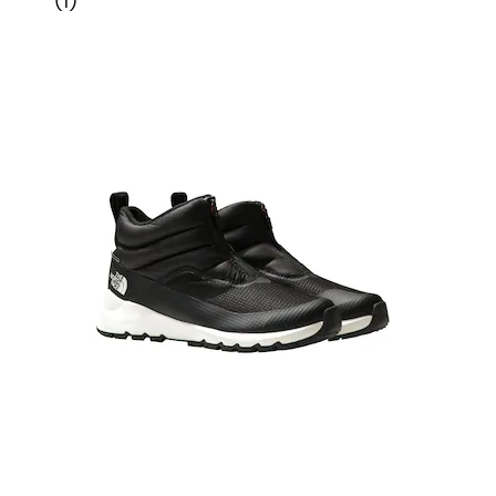
(
1
)