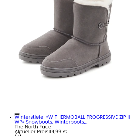
Winterstiefel »W THERMOBALL PROGRESSIVE ZIP II
WP« Snowboots, Winterboots,...
The North Face
Aktueller Preis
114,99 €