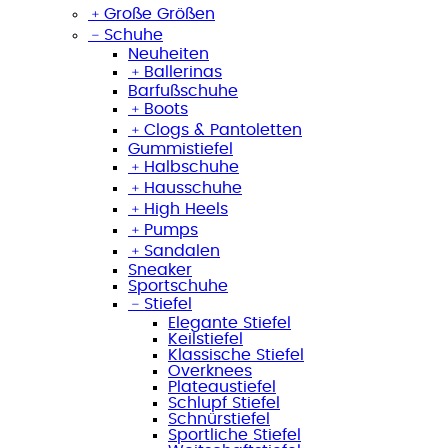
﹢
Große Größen
﹣
Schuhe
Neuheiten
﹢
Ballerinas
Barfußschuhe
﹢
Boots
﹢
Clogs & Pantoletten
Gummistiefel
﹢
Halbschuhe
﹢
Hausschuhe
﹢
High Heels
﹢
Pumps
﹢
Sandalen
Sneaker
Sportschuhe
﹣
Stiefel
Elegante Stiefel
Keilstiefel
Klassische Stiefel
Overknees
Plateaustiefel
Schlupf Stiefel
Schnürstiefel
Sportliche Stiefel