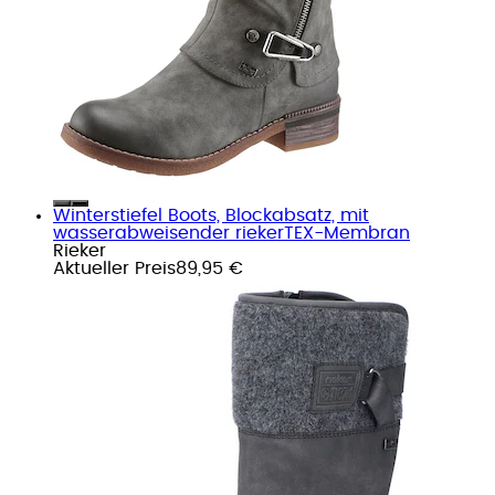
Winterstiefel Boots, Blockabsatz, mit
wasserabweisender riekerTEX-Membran
Rieker
Aktueller Preis
89,95 €