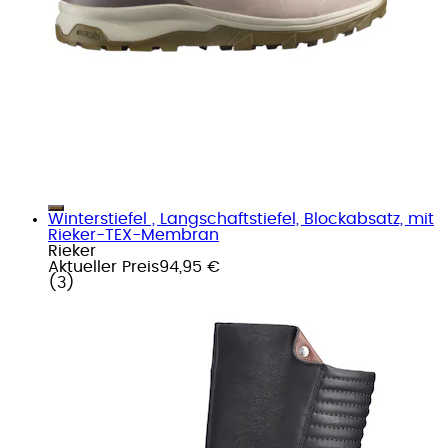
Winterstiefel , Langschaftstiefel, Blockabsatz, mit
Rieker-TEX-Membran
Rieker
Aktueller Preis
94,95 €
(
3
)