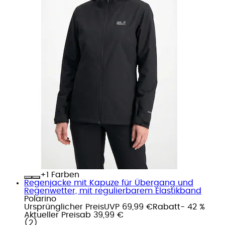
+
Farben
Regenjacke mit Kapuze für Übergang und
Regenwetter, mit regulierbarem Elastikband
Polarino
Ursprünglicher Preis
UVP 69,99 €
Rabatt
- 42 %
Aktueller Preis
ab
39,99 €
(
2
)