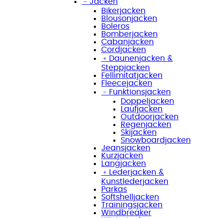
﹣
Jacken
Bikerjacken
Blousonjacken
Boleros
Bomberjacken
Cabanjacken
Cordjacken
﹢
Daunenjacken &
Steppjacken
Fellimitatjacken
Fleecejacken
﹣
Funktionsjacken
Doppeljacken
Laufjacken
Outdoorjacken
Regenjacken
Skijacken
Snowboardjacken
Jeansjacken
Kurzjacken
Langjacken
﹢
Lederjacken &
Kunstlederjacken
Parkas
Softshelljacken
Trainingsjacken
Windbreaker