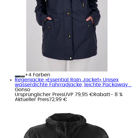
+
Farben
Regenjacke »Essential Rain Jacket« Unisex
wasserdichte Fahrradjacke, leichte Packaway...
Gonso
Ursprünglicher Preis
UVP 79,95 €
Rabatt
- 8 %
Aktueller Preis
72,99 €