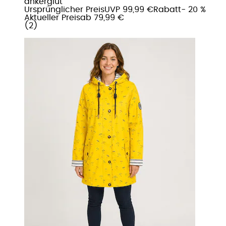
ankerglut
Ursprünglicher Preis
UVP 99,99 €
Rabatt
- 20 %
Aktueller Preis
ab
79,99 €
(
2
)