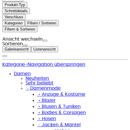
Produkt-Typ
Schnittdetails
Verschluss
Kategorien
Filtern / Sortieren
Filtern & Sortieren
Ansicht wechseln
Sortieren
Galerieansicht
Listenansicht
Kategorie-Navigation überspringen
Damen
Neuheiten
Sehr beliebt
﹣
Damenmode
﹢
Anzüge & Kostüme
﹢
Blazer
﹢
Blusen & Tuniken
﹢
Bodies & Corsagen
﹢
Hosen
﹣
Jacken & Mäntel