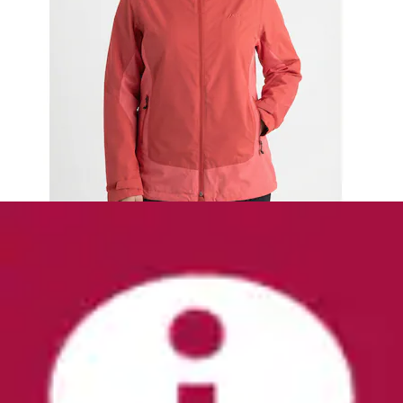
Regenjacke »Arcadia II Jacket« wasserdicht,
winddicht, mit Reißverschluss, aus Nylon...
Columbia
Ursprünglicher Preis
UVP 90,00 €
Rabatt
- 15 %
Aktueller Preis
ab
75,99 €