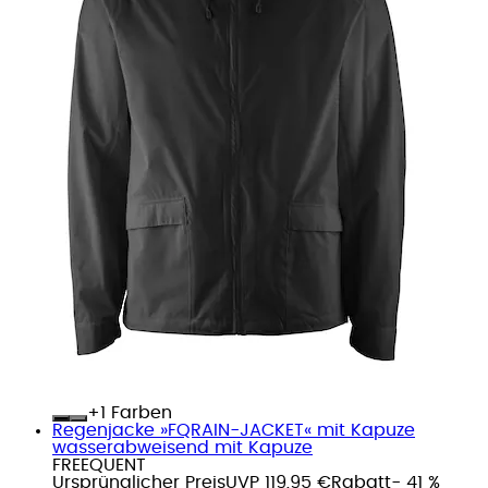
+
Farben
Regenjacke »FQRAIN-JACKET« mit Kapuze
wasserabweisend mit Kapuze
FREEQUENT
Ursprünglicher Preis
UVP 119,95 €
Rabatt
- 41 %