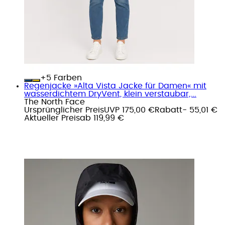
+
Farben
Regenjacke »Alta Vista Jacke für Damen« mit
wasserdichtem DryVent, klein verstaubar,...
The North Face
Ursprünglicher Preis
UVP 175,00 €
Rabatt
- 55,01 €
Aktueller Preis
ab
119,99 €