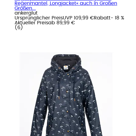
Regenmantel, Longjacket« auch in Großen
Größen...
ankerglut
Ursprünglicher Preis
UVP 109,99 €
Rabatt
- 18 %
Aktueller Preis
ab
89,99 €
(
6
)