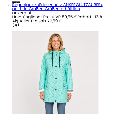
Regenjacke »Friesennerz ANKERGLUTZAUBER«
auch in Großen Größen erhältlich
ankerglut
Ursprünglicher Preis
UVP 89,95 €
Rabatt
- 13 %
Aktueller Preis
ab
77,99 €
(
4
)