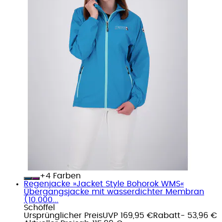
+
Farben
Regenjacke »Jacket Style Bohorok WMS«
Übergangsjacke mit wasserdichter Membran
(10.000...
Schöffel
Ursprünglicher Preis
UVP 169,95 €
Rabatt
- 53,96 €