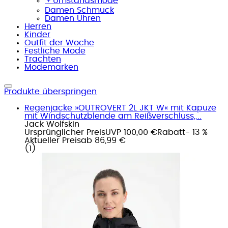
﹢
Umstandsmode
Damen Schmuck
Damen Uhren
Herren
Kinder
Outfit der Woche
Festliche Mode
Trachten
Modemarken
Produkte überspringen
Regenjacke »OUTROVERT 2L JKT W« mit Kapuze
mit Windschutzblende am Reißverschluss,...
Jack Wolfskin
Ursprünglicher Preis
UVP 100,00 €
Rabatt
- 13 %
Aktueller Preis
ab
86,99 €
(
1
)