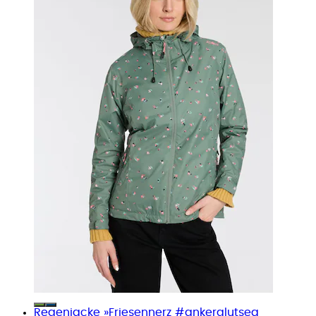
Regenjacke »Friesennerz #ankerglutsea