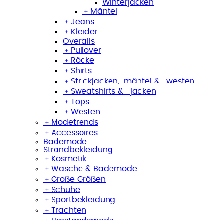
Winterjacken
﹢
Mäntel
﹢
Jeans
﹢
Kleider
Overalls
﹢
Pullover
﹢
Röcke
﹢
Shirts
﹢
Strickjacken,-mäntel & -westen
﹢
Sweatshirts & -jacken
﹢
Tops
﹢
Westen
﹢
Modetrends
﹢
Accessoires
Bademode
Strandbekleidung
﹢
Kosmetik
﹢
Wäsche & Bademode
﹢
Große Größen
﹢
Schuhe
﹢
Sportbekleidung
﹢
Trachten