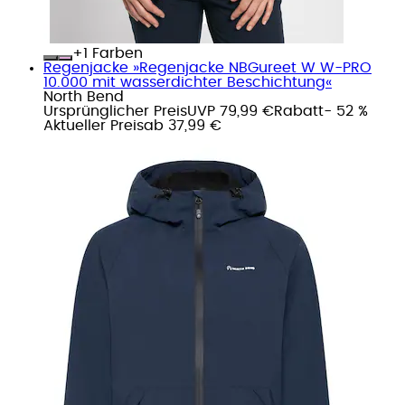
+
Farben
Regenjacke »Regenjacke NBGureet W W-PRO
10.000 mit wasserdichter Beschichtung«
North Bend
Ursprünglicher Preis
UVP 79,99 €
Rabatt
- 52 %
Aktueller Preis
ab
37,99 €