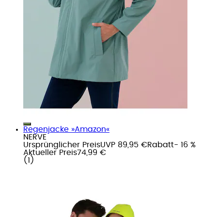
Regenjacke »Amazon«
NERVE
Ursprünglicher Preis
UVP 89,95 €
Rabatt
- 16 %
Aktueller Preis
74,99 €
(
1
)