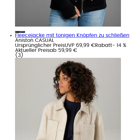
Fleecejacke mit tonigen Knöpfen zu schließen
Aniston CASUAL
Ursprünglicher Preis
UVP 69,99 €
Rabatt
- 14 %
Aktueller Preis
ab
59,99 €
(
3
)