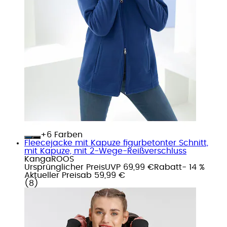
+
Farben
Fleecejacke mit Kapuze figurbetonter Schnitt,
mit Kapuze, mit 2-Wege-Reißverschluss
KangaROOS
Ursprünglicher Preis
UVP 69,99 €
Rabatt
- 14 %
Aktueller Preis
ab
59,99 €
(
8
)