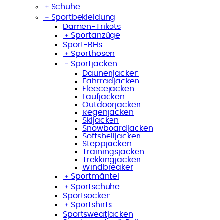
﹢
Schuhe
﹣
Sportbekleidung
Damen-Trikots
﹢
Sportanzüge
Sport-BHs
﹢
Sporthosen
﹣
Sportjacken
Daunenjacken
Fahrradjacken
Fleecejacken
Laufjacken
Outdoorjacken
Regenjacken
Skijacken
Snowboardjacken
Softshelljacken
Steppjacken
Trainingsjacken
Trekkingjacken
Windbreaker
﹢
Sportmäntel
﹢
Sportschuhe
Sportsocken
﹢
Sportshirts
Sportsweatjacken