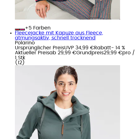
+
Farben
Fleecejacke mit Kapuze aus Fleece,
atmungsaktiv, schnell trocknend
Polarino
Ursprünglicher Preis
UVP 34,99 €
Rabatt
- 14 %
Aktueller Preis
ab
29,99 €
Grundpreis
29,99 €
pro
/
1 Stk
(
12
)