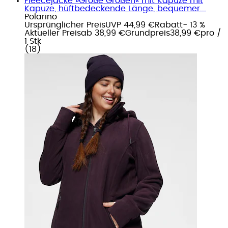
Fleecejacke »Große Größen« mit Kapuze mit
Kapuze, hüftbedeckende Länge, bequemer...
Polarino
Ursprünglicher Preis
UVP 44,99 €
Rabatt
- 13 %
Aktueller Preis
ab
38,99 €
Grundpreis
38,99 €
pro
/
1 Stk
(
18
)