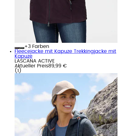
+
Farben
Fleecejacke mit Kapuze Trekkingjacke mit
Kapuze
LASCANA ACTIVE
Aktueller Preis
89,99 €
(
1
)