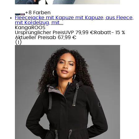
+
Farben
Fleecejacke mit Kapuze mit Kapuze, aus Fleece,
mit Kordelzug, mit...
KangaROOS
Ursprünglicher Preis
UVP 79,99 €
Rabatt
- 15 %
Aktueller Preis
ab
67,99 €
(
1
)