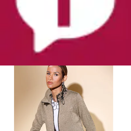
+
Farben
Fleecejacke
creation L
Aktueller Preis
79,99 €