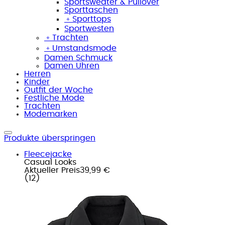
Sportsweater & Pullover
Sporttaschen
﹢
Sporttops
Sportwesten
﹢
Trachten
﹢
Umstandsmode
Damen Schmuck
Damen Uhren
Herren
Kinder
Outfit der Woche
Festliche Mode
Trachten
Modemarken
Produkte überspringen
Fleecejacke
Casual Looks
Aktueller Preis
39,99 €
(
12
)