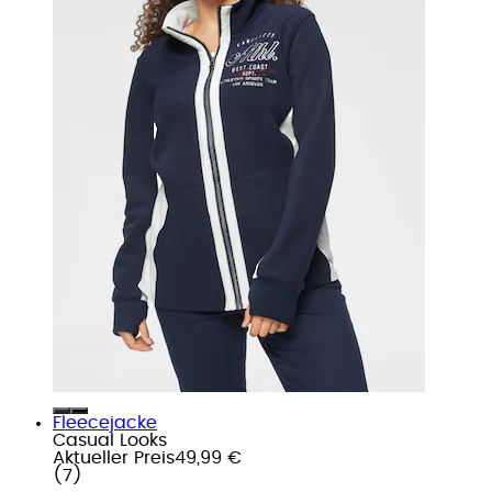
Fleecejacke
Casual Looks
Aktueller Preis
49,99 €
(
7
)