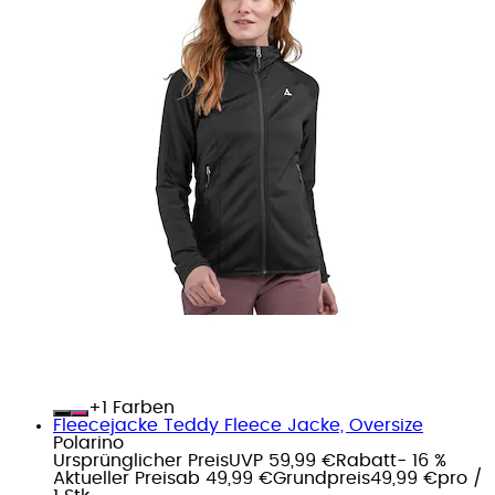
+
Farben
Fleecejacke Teddy Fleece Jacke, Oversize
Polarino
Ursprünglicher Preis
UVP 59,99 €
Rabatt
- 16 %
Aktueller Preis
ab
49,99 €
Grundpreis
49,99 €
pro
/