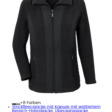
+
Farben
Strickfleecejacke mit Kapuze mit wattiertem
Bereich-Hybridjacke, Übergangsjacke