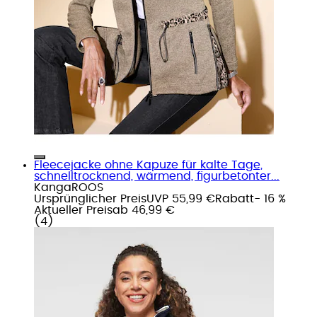
Fleecejacke ohne Kapuze für kalte Tage,
schnelltrocknend, wärmend, figurbetonter...
KangaROOS
Ursprünglicher Preis
UVP 55,99 €
Rabatt
- 16 %
Aktueller Preis
ab
46,99 €
(
4
)