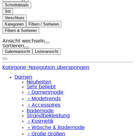
Schnittdetails
Stil
Verschluss
Kategorien
Filtern / Sortieren
Filtern & Sortieren
Ansicht wechseln
Sortieren
Galerieansicht
Listenansicht
Kategorie-Navigation überspringen
Damen
Neuheiten
Sehr beliebt
﹢
Damenmode
﹢
Modetrends
﹢
Accessoires
Bademode
Strandbekleidung
﹢
Kosmetik
﹢
Wäsche & Bademode
﹢
Große Größen