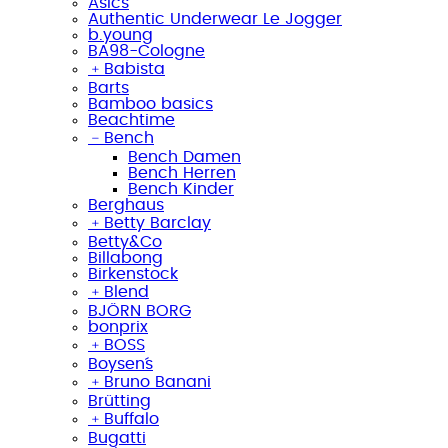
Asics
Authentic Underwear Le Jogger
b.young
BA98-Cologne
﹢
Babista
Barts
Bamboo basics
Beachtime
﹣
Bench
Bench Damen
Bench Herren
Bench Kinder
Berghaus
﹢
Betty Barclay
Betty&Co
Billabong
Birkenstock
﹢
Blend
BJÖRN BORG
bonprix
﹢
BOSS
Boysen´s
﹢
Bruno Banani
Brütting
﹢
Buffalo
Bugatti