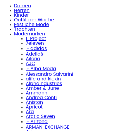
Damen
Herren
Kinder
Outfit der Woche
Festliche Mode
Trachten
Modemarken
11 Project
7eleven
﹢
adidas
Adelia´s
Ailoria
AJC
﹢
Alba Moda
Alessandro Salvarini
alife and kickin
AlphaIndustries
Amber & June
Ammann
Andrea Conti
Aniston
Apricot
Ara
Arctic Seven
﹢
Arizona
ARMANI EXCHANGE