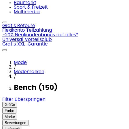
Baumarkt
Sport & Freizeit
Multimedia
Gratis Retoure
Flexikonto Teilzahlung
-20% Neukundenbonus auf alles*
Universal Vorteilsclub
Gratis XXL-Garantie
Mode
/
Modemarken
/
Bench (150)
Filter überspringen
Größe
Farbe
Marke
Bewertungen
Lieferzeit