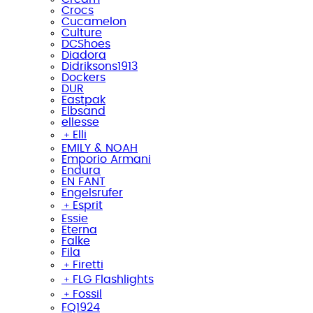
Crocs
Cucamelon
Culture
DCShoes
Diadora
Didriksons1913
Dockers
DUR
Eastpak
Elbsand
ellesse
﹢
Elli
EMILY & NOAH
Emporio Armani
Endura
EN FANT
Engelsrufer
﹢
Esprit
Essie
Eterna
Falke
Fila
﹢
Firetti
﹢
FLG Flashlights
﹢
Fossil
FQ1924