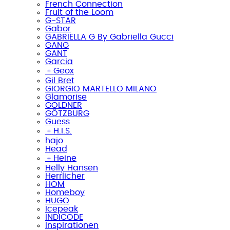
French Connection
Fruit of the Loom
G-STAR
Gabor
GABRIELLA G By Gabriella Gucci
GANG
GANT
Garcia
﹢
Geox
Gil Bret
GIORGIO MARTELLO MILANO
Glamorise
GOLDNER
GÖTZBURG
Guess
﹢
H.I.S.
hajo
Head
﹢
Heine
Helly Hansen
Herrlicher
HOM
Homeboy
HUGO
Icepeak
INDICODE
Inspirationen