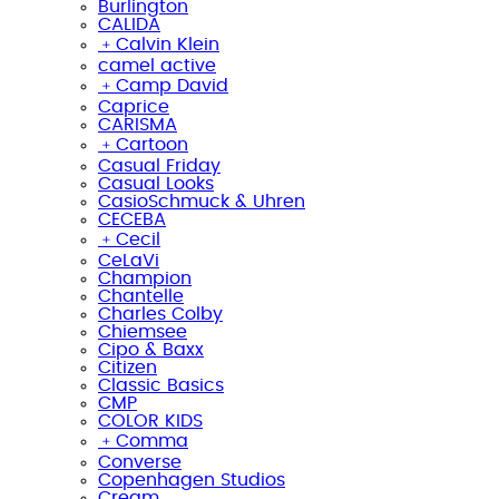
Burlington
CALIDA
﹢
Calvin Klein
camel active
﹢
Camp David
Caprice
CARISMA
﹢
Cartoon
Casual Friday
Casual Looks
CasioSchmuck & Uhren
CECEBA
﹢
Cecil
CeLaVi
Champion
Chantelle
Charles Colby
Chiemsee
Cipo & Baxx
Citizen
Classic Basics
CMP
COLOR KIDS
﹢
Comma
Converse
Copenhagen Studios
Cream