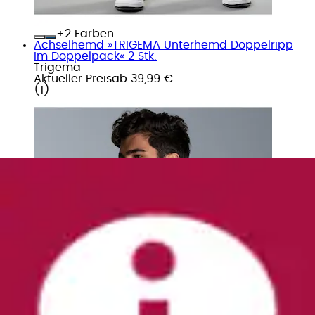
+
Farben
Achselhemd »TRIGEMA Unterhemd Doppelripp
im Doppelpack« 2 Stk.
Trigema
Aktueller Preis
ab
39,99 €
(
1
)