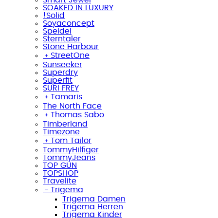
SOAKED IN LUXURY
!Solid
Soyaconcept
Speidel
Sterntaler
Stone Harbour
﹢
StreetOne
Sunseeker
Superdry
Superfit
SURI FREY
﹢
Tamaris
The North Face
﹢
Thomas Sabo
Timberland
Timezone
﹢
Tom Tailor
TommyHilfiger
TommyJeans
TOP GUN
TOPSHOP
Travelite
﹣
Trigema
Trigema Damen
Trigema Herren
Trigema Kinder