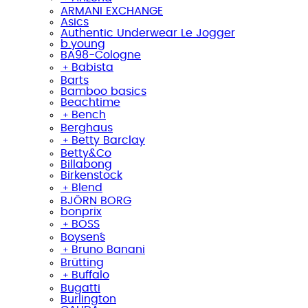
ARMANI EXCHANGE
Asics
Authentic Underwear Le Jogger
b.young
BA98-Cologne
﹢
Babista
Barts
Bamboo basics
Beachtime
﹢
Bench
Berghaus
﹢
Betty Barclay
Betty&Co
Billabong
Birkenstock
﹢
Blend
BJÖRN BORG
bonprix
﹢
BOSS
Boysen´s
﹢
Bruno Banani
Brütting
﹢
Buffalo
Bugatti
Burlington