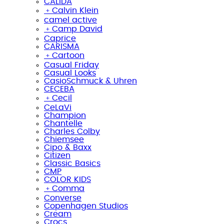
CALIDA
﹢
Calvin Klein
camel active
﹢
Camp David
Caprice
CARISMA
﹢
Cartoon
Casual Friday
Casual Looks
CasioSchmuck & Uhren
CECEBA
﹢
Cecil
CeLaVi
Champion
Chantelle
Charles Colby
Chiemsee
Cipo & Baxx
Citizen
Classic Basics
CMP
COLOR KIDS
﹢
Comma
Converse
Copenhagen Studios
Cream
Crocs