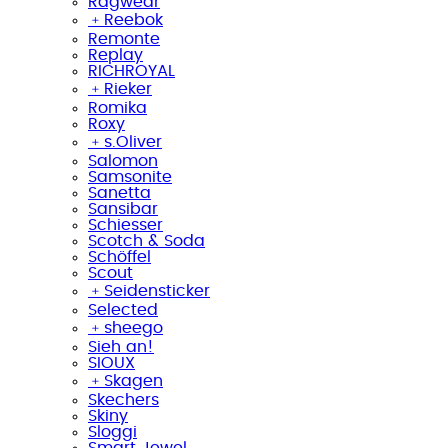
Ragwear
﹢
Reebok
Remonte
Replay
RICHROYAL
﹢
Rieker
Romika
Roxy
﹢
s.Oliver
Salomon
Samsonite
Sanetta
Sansibar
Schiesser
Scotch & Soda
Schöffel
Scout
﹢
Seidensticker
Selected
﹢
sheego
Sieh an!
SIOUX
﹢
Skagen
Skechers
Skiny
Sloggi
Smart Jewel