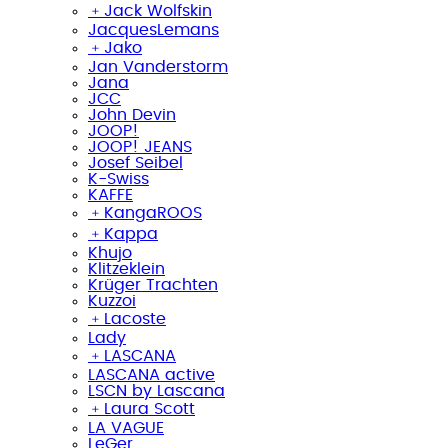
﹢
Jack Wolfskin
JacquesLemans
﹢
Jako
Jan Vanderstorm
Jana
JCC
John Devin
JOOP!
JOOP! JEANS
Josef Seibel
K-Swiss
KAFFE
﹢
KangaROOS
﹢
Kappa
Khujo
Klitzeklein
Krüger Trachten
Kuzzoi
﹢
Lacoste
Lady
﹢
LASCANA
LASCANA active
LSCN by Lascana
﹢
Laura Scott
LA VAGUE
LeGer