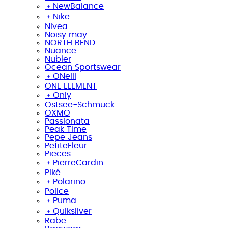
﹢
NewBalance
﹢
Nike
Nivea
Noisy may
NORTH BEND
Nuance
Nübler
Ocean Sportswear
﹢
ONeill
ONE ELEMENT
﹢
Only
Ostsee-Schmuck
OXMO
Passionata
Peak Time
Pepe Jeans
PetiteFleur
Pieces
﹢
PierreCardin
Piké
﹢
Polarino
Police
﹢
Puma
﹢
Quiksilver
Rabe