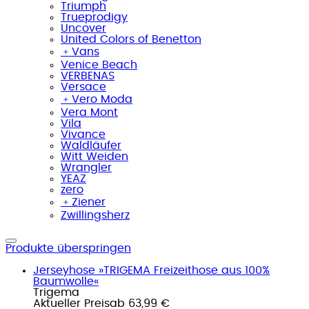
Triumph
Trueprodigy
Uncover
United Colors of Benetton
﹢
Vans
Venice Beach
VERBENAS
Versace
﹢
Vero Moda
Vera Mont
Vila
Vivance
Waldläufer
Witt Weiden
Wrangler
YEAZ
zero
﹢
Ziener
Zwillingsherz
Produkte überspringen
Jerseyhose »TRIGEMA Freizeithose aus 100%
Baumwolle«
Trigema
Aktueller Preis
ab
63,99 €