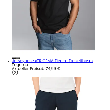
Jerseyhose »TRIGEMA Fleece Freizeithose«
Trigema
Aktueller Preis
ab
74,99 €
(
2
)