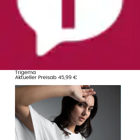
T-Shirt »TRIGEMA Oversized T-Shirt mit weiten
Ärmeln« 1
Trigema
Aktueller Preis
ab
45,99 €