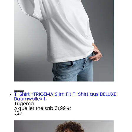
T-Shirt »TRIGEMA Slim Fit T-Shirt aus DELUXE
Baumwolle« 1
Trigema
Aktueller Preis
ab
31,99 €
(
2
)