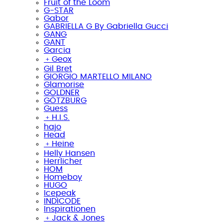
Fruit of the Loom
G-STAR
Gabor
GABRIELLA G By Gabriella Gucci
GANG
GANT
Garcia
﹢
Geox
Gil Bret
GIORGIO MARTELLO MILANO
Glamorise
GOLDNER
GÖTZBURG
Guess
﹢
H.I.S.
hajo
Head
﹢
Heine
Helly Hansen
Herrlicher
HOM
Homeboy
HUGO
Icepeak
INDICODE
Inspirationen
﹢
Jack & Jones