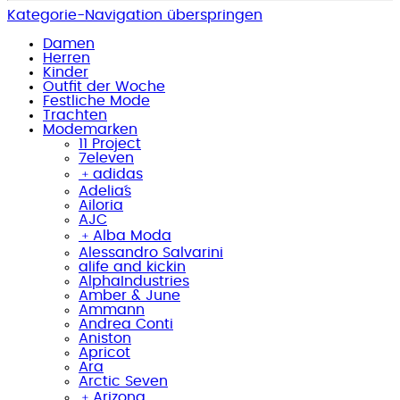
Kategorie-Navigation überspringen
Damen
Herren
Kinder
Outfit der Woche
Festliche Mode
Trachten
Modemarken
11 Project
7eleven
﹢
adidas
Adelia´s
Ailoria
AJC
﹢
Alba Moda
Alessandro Salvarini
alife and kickin
AlphaIndustries
Amber & June
Ammann
Andrea Conti
Aniston
Apricot
Ara
Arctic Seven
﹢
Arizona