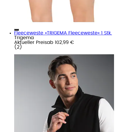
Fleeceweste »TRIGEMA Fleeceweste« 1 Stk.
Trigema
Aktueller Preis
ab
102,99 €
(
2
)