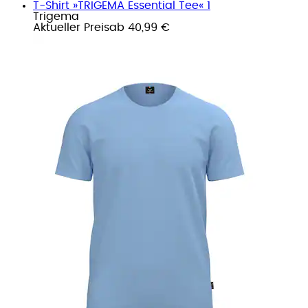
T-Shirt »TRIGEMA Essential Tee« 1
Trigema
Aktueller Preis
ab
40,99 €