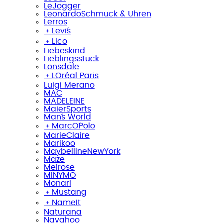
LeJogger
LeonardoSchmuck & Uhren
Lerros
﹢
Levi´s
﹢
Lico
Liebeskind
Lieblingsstück
Lonsdale
﹢
LOréal Paris
Luigi Merano
MAC
MADELEINE
MaierSports
Man´s World
﹢
MarcO´Polo
MarieClaire
Marikoo
MaybellineNewYork
Maze
Melrose
MINYMO
Monari
﹢
Mustang
﹢
NameIt
Naturana
Navahoo