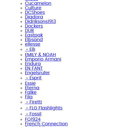
Cucamelon
Culture
DCShoes
Diadora
Didriksons1913
Dockers
DUR
Eastpak
Elbsand
ellesse
﹢
Elli
EMILY & NOAH
Emporio Armani
Endura
EN FANT
Engelsrufer
﹢
Esprit
Essie
Eterna
Falke
Fila
﹢
Firetti
﹢
FLG Flashlights
﹢
Fossil
FQ1924
French Connection