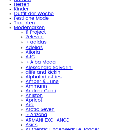
Herren
Kinder
Outfit der Woche
Festliche Mode
Trachten
Modemarken
11 Project
7eleven
﹢
adidas
Adelia´s
Ailoria
AJC
﹢
Alba Moda
Alessandro Salvarini
alife and kickin
AlphaIndustries
Amber & June
Ammann
Andrea Conti
Aniston
Apricot
Ara
Arctic Seven
﹢
Arizona
ARMANI EXCHANGE
Asics
Authentic Underwear Le Jogger