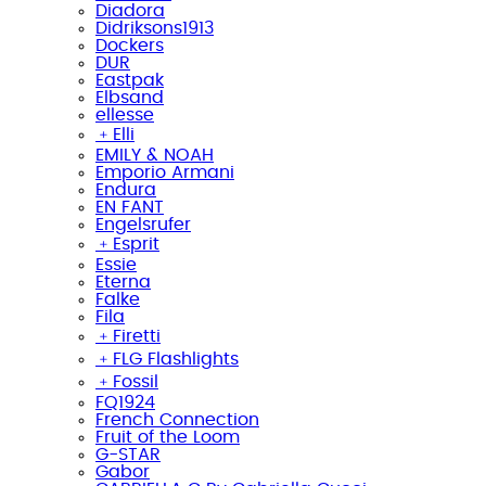
Diadora
Didriksons1913
Dockers
DUR
Eastpak
Elbsand
ellesse
﹢
Elli
EMILY & NOAH
Emporio Armani
Endura
EN FANT
Engelsrufer
﹢
Esprit
Essie
Eterna
Falke
Fila
﹢
Firetti
﹢
FLG Flashlights
﹢
Fossil
FQ1924
French Connection
Fruit of the Loom
G-STAR
Gabor