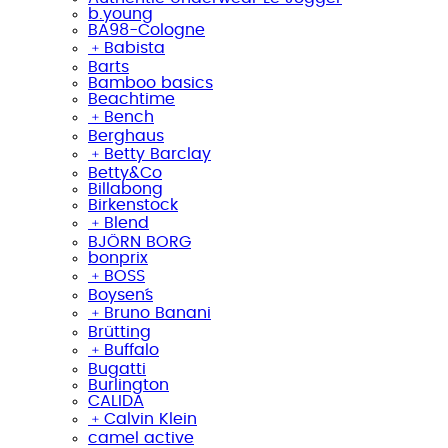
b.young
BA98-Cologne
﹢
Babista
Barts
Bamboo basics
Beachtime
﹢
Bench
Berghaus
﹢
Betty Barclay
Betty&Co
Billabong
Birkenstock
﹢
Blend
BJÖRN BORG
bonprix
﹢
BOSS
Boysen´s
﹢
Bruno Banani
Brütting
﹢
Buffalo
Bugatti
Burlington
CALIDA
﹢
Calvin Klein
camel active