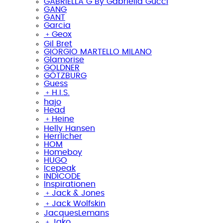
GABRIELLA G By Gabriella Gucci
GANG
GANT
Garcia
﹢
Geox
Gil Bret
GIORGIO MARTELLO MILANO
Glamorise
GOLDNER
GÖTZBURG
Guess
﹢
H.I.S.
hajo
Head
﹢
Heine
Helly Hansen
Herrlicher
HOM
Homeboy
HUGO
Icepeak
INDICODE
Inspirationen
﹢
Jack & Jones
﹢
Jack Wolfskin
JacquesLemans
﹢
Jako