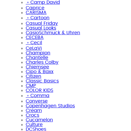
﹢
Camp David
Caprice
CARISMA
﹢
Cartoon
Casual Friday
Casual Looks
CasioSchmuck & Uhren
CECEBA
﹢
Cecil
CeLaVi
Champion
Chantelle
Charles Colby
Chiemsee
Cipo & Baxx
Citizen
Classic Basics
CMP
COLOR KIDS
﹢
Comma
Converse
Copenhagen Studios
Cream
Crocs
Cucamelon
Culture
DCShoes