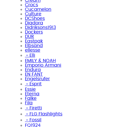
Cream
Crocs
Cucamelon
Culture
DCShoes
Diadora
Didriksons1913
Dockers
DUR
Eastpak
Elbsand
ellesse
﹢
Elli
EMILY & NOAH
Emporio Armani
Endura
EN FANT
Engelsrufer
﹢
Esprit
Essie
Eterna
Falke
Fila
﹢
Firetti
﹢
FLG Flashlights
﹢
Fossil
FQ1924