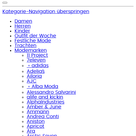
Kategorie-Navigation überspringen
Damen
Herren
Kinder
Outfit der Woche
Festliche Mode
Trachten
Modemarken
11 Project
7eleven
﹢
adidas
Adelia´s
Ailoria
AJC
﹢
Alba Moda
Alessandro Salvarini
alife and kickin
AlphaIndustries
Amber & June
Ammann
Andrea Conti
Aniston
Apricot
Ara
Arctic Seven