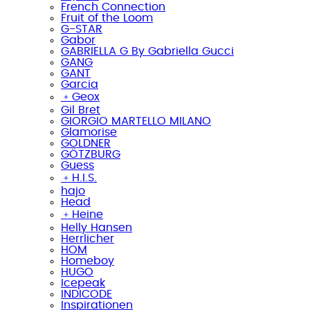
French Connection
Fruit of the Loom
G-STAR
Gabor
GABRIELLA G By Gabriella Gucci
GANG
GANT
Garcia
﹢
Geox
Gil Bret
GIORGIO MARTELLO MILANO
Glamorise
GOLDNER
GÖTZBURG
Guess
﹢
H.I.S.
hajo
Head
﹢
Heine
Helly Hansen
Herrlicher
HOM
Homeboy
HUGO
Icepeak
INDICODE
Inspirationen