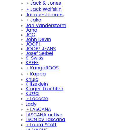
﹢
Jack & Jones
﹢
Jack Wolfskin
JacquesLemans
﹢
Jako
Jan Vanderstorm
Jana
JCC
John Devin
JOOP!
JOOP! JEANS
Josef Seibel
K-Swiss
KAFFE
﹢
KangaROOS
﹢
Kappa
Khujo
Klitzeklein
Krüger Trachten
Kuzzoi
﹢
Lacoste
Lady
﹢
LASCANA
LASCANA active
LSCN by Lascana
﹢
Laura Scott