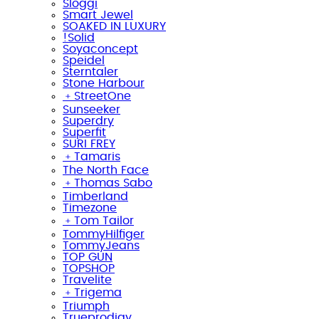
Sloggi
Smart Jewel
SOAKED IN LUXURY
!Solid
Soyaconcept
Speidel
Sterntaler
Stone Harbour
﹢
StreetOne
Sunseeker
Superdry
Superfit
SURI FREY
﹢
Tamaris
The North Face
﹢
Thomas Sabo
Timberland
Timezone
﹢
Tom Tailor
TommyHilfiger
TommyJeans
TOP GUN
TOPSHOP
Travelite
﹢
Trigema
Triumph
Trueprodigy