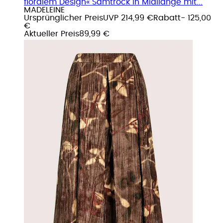
floralem Design« Samtrock in Midilänge mit...
MADELEINE
Ursprünglicher Preis
UVP 214,99 €
Rabatt
- 125,00
€
Aktueller Preis
89,99 €