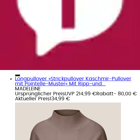
Longpullover »Strickpullover Kaschmir-Pullover
mit Pointelle-Muster« Mit Ripp-und...
MADELEINE
Ursprünglicher Preis
UVP 214,99 €
Rabatt
- 80,00 €
Aktueller Preis
134,99 €