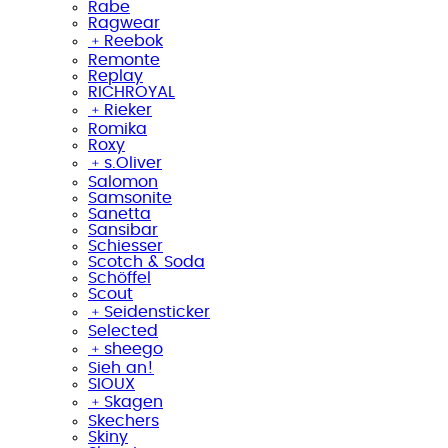
Rabe
Ragwear
﹢
Reebok
Remonte
Replay
RICHROYAL
﹢
Rieker
Romika
Roxy
﹢
s.Oliver
Salomon
Samsonite
Sanetta
Sansibar
Schiesser
Scotch & Soda
Schöffel
Scout
﹢
Seidensticker
Selected
﹢
sheego
Sieh an!
SIOUX
﹢
Skagen
Skechers
Skiny