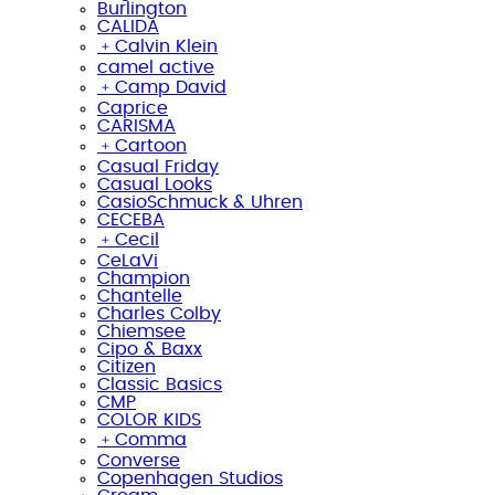
Burlington
CALIDA
﹢
Calvin Klein
camel active
﹢
Camp David
Caprice
CARISMA
﹢
Cartoon
Casual Friday
Casual Looks
CasioSchmuck & Uhren
CECEBA
﹢
Cecil
CeLaVi
Champion
Chantelle
Charles Colby
Chiemsee
Cipo & Baxx
Citizen
Classic Basics
CMP
COLOR KIDS
﹢
Comma
Converse
Copenhagen Studios