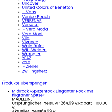
Uncover
United Colors of Benetton
﹢
Vans
Venice Beach
VERBENAS
Versace
﹢
Vero Moda
Vera Mont
Vila
Vivance
Waldläufer
Witt Weiden
Wrangler
YEAZ
zero
﹢
Ziener
Zwillingsherz
Produkte überspringen
Midirock »Spitzenrock Eleganter Rock mit
filigraner Spitze«
MADELEINE
Ursprünglicher Preis
UVP 264,99 €
Rabatt
- 100,00
€
Aktueller Preis
164,99 €