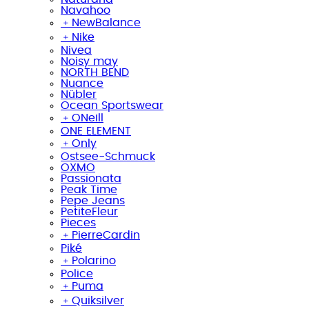
Navahoo
﹢
NewBalance
﹢
Nike
Nivea
Noisy may
NORTH BEND
Nuance
Nübler
Ocean Sportswear
﹢
ONeill
ONE ELEMENT
﹢
Only
Ostsee-Schmuck
OXMO
Passionata
Peak Time
Pepe Jeans
PetiteFleur
Pieces
﹢
PierreCardin
Piké
﹢
Polarino
Police
﹢
Puma
﹢
Quiksilver