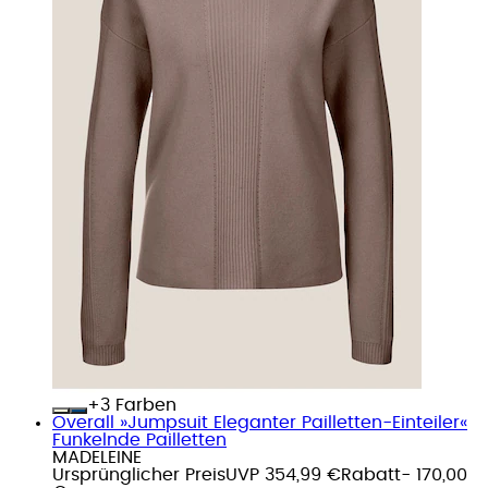
+
Farben
Overall »Jumpsuit Eleganter Pailletten-Einteiler«
Funkelnde Pailletten
MADELEINE
Ursprünglicher Preis
UVP 354,99 €
Rabatt
- 170,00