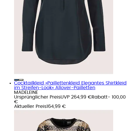
Cocktailkleid »Paillettenkleid Elegantes Shirtkleid
im Streifen-Look« Allover-Pailletten
MADELEINE
Ursprünglicher Preis
UVP 264,99 €
Rabatt
- 100,00
€
Aktueller Preis
164,99 €