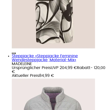
Steppjacke »Steppjacke Feminine
Wendesteppjacke, Material-Mix«
MADELEINE
Ursprünglicher Preis
UVP 204,99 €
Rabatt
- 120,00
€
Aktueller Preis
84,99 €