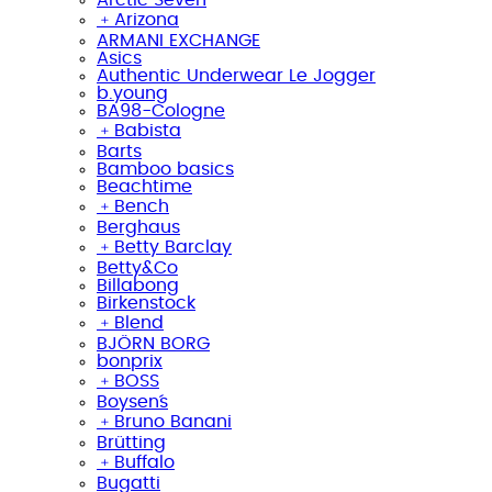
﹢
Arizona
ARMANI EXCHANGE
Asics
Authentic Underwear Le Jogger
b.young
BA98-Cologne
﹢
Babista
Barts
Bamboo basics
Beachtime
﹢
Bench
Berghaus
﹢
Betty Barclay
Betty&Co
Billabong
Birkenstock
﹢
Blend
BJÖRN BORG
bonprix
﹢
BOSS
Boysen´s
﹢
Bruno Banani
Brütting
﹢
Buffalo
Bugatti