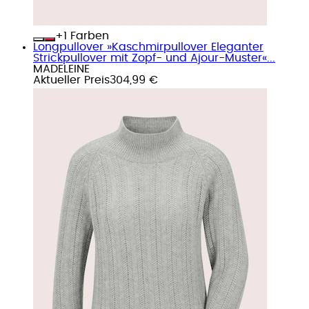
+
Farben
Longpullover »Kaschmirpullover Eleganter
Strickpullover mit Zopf- und Ajour-Muster«...
MADELEINE
Aktueller Preis
304,99 €