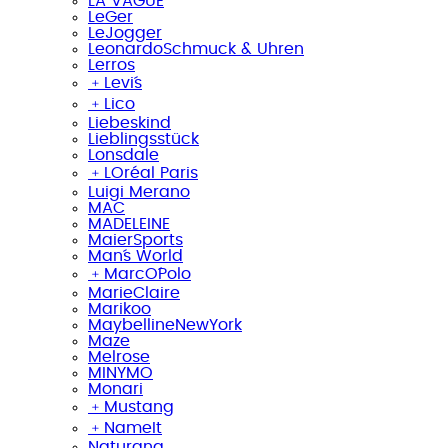
LA VAGUE
LeGer
LeJogger
LeonardoSchmuck & Uhren
Lerros
﹢
Levi´s
﹢
Lico
Liebeskind
Lieblingsstück
Lonsdale
﹢
LOréal Paris
Luigi Merano
MAC
MADELEINE
MaierSports
Man´s World
﹢
MarcO´Polo
MarieClaire
Marikoo
MaybellineNewYork
Maze
Melrose
MINYMO
Monari
﹢
Mustang
﹢
NameIt
Naturana