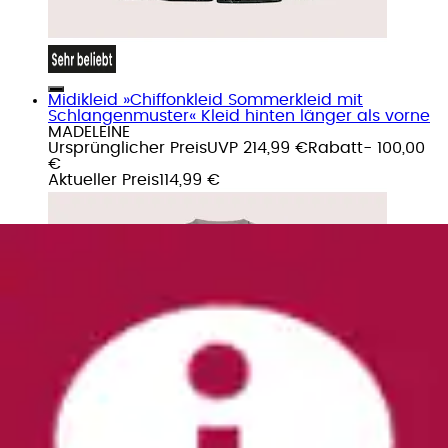
Midikleid »Chiffonkleid Sommerkleid mit
Schlangenmuster« Kleid hinten länger als vorne
MADELEINE
Ursprünglicher Preis
UVP 214,99 €
Rabatt
- 100,00
€
Aktueller Preis
114,99 €