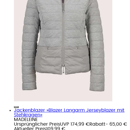
Jackenblazer »Blazer Langarm Jerseyblazer mit
Stehkragen«
MADELEINE
Ursprünglicher Preis
UVP 174,99 €
Rabatt
- 65,00 €
Aktueller Preis
109,99 €