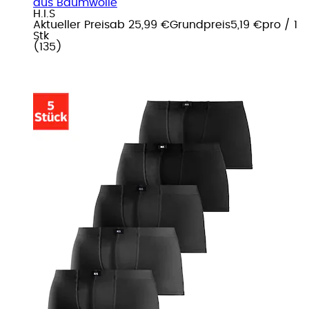
aus Baumwolle
H.I.S
Aktueller Preis
ab
25,99 €
Grundpreis
5,19 €
pro
/
1
Stk
(
135
)