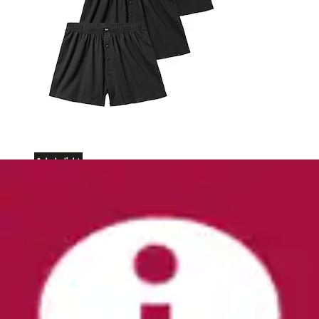
+
Farben
Chinoshorts »regular-fit« Shorts aus elastischer
Baumwoll-Qualität
H.I.S
Aktueller Preis
ab
39,99 €
(
3
)