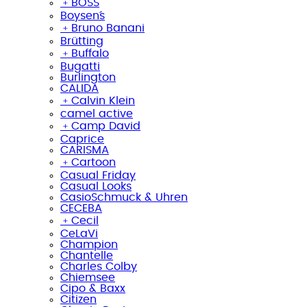
﹢
BOSS
Boysen´s
﹢
Bruno Banani
Brütting
﹢
Buffalo
Bugatti
Burlington
CALIDA
﹢
Calvin Klein
camel active
﹢
Camp David
Caprice
CARISMA
﹢
Cartoon
Casual Friday
Casual Looks
CasioSchmuck & Uhren
CECEBA
﹢
Cecil
CeLaVi
Champion
Chantelle
Charles Colby
Chiemsee
Cipo & Baxx
Citizen