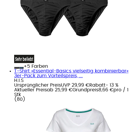
+
Farben
T-Shirt »Essential-Basics vielseitig kombinierbar«
3er-Pack zum Vorteilspreis, ...
H.I.S
Ursprünglicher Preis
UVP 29,99 €
Rabatt
- 13 %
Aktueller Preis
ab
25,99 €
Grundpreis
8,66 €
pro
/
1
Stk
(
80
)