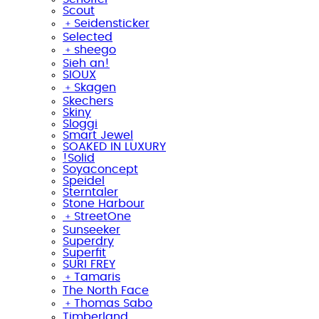
Scout
﹢
Seidensticker
Selected
﹢
sheego
Sieh an!
SIOUX
﹢
Skagen
Skechers
Skiny
Sloggi
Smart Jewel
SOAKED IN LUXURY
!Solid
Soyaconcept
Speidel
Sterntaler
Stone Harbour
﹢
StreetOne
Sunseeker
Superdry
Superfit
SURI FREY
﹢
Tamaris
The North Face
﹢
Thomas Sabo
Timberland