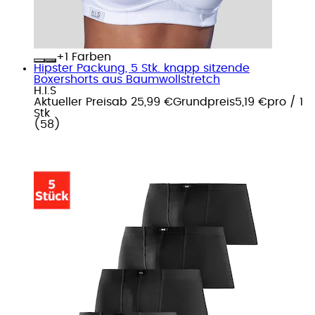
+
Farben
Hipster Packung, 5 Stk. knapp sitzende
Boxershorts aus Baumwollstretch
H.I.S
Aktueller Preis
ab
25,99 €
Grundpreis
5,19 €
pro
/
1
Stk
(
58
)