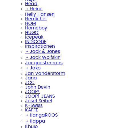
Head
﹢
Heine
Helly Hansen
Herrlicher
HOM
Homeboy
HUGO
Icepeak
INDICODE
Inspirationen
﹢
Jack & Jones
﹢
Jack Wolfskin
JacquesLemans
﹢
Jako
Jan Vanderstorm
Jana
JCC
John Devin
JOOP!
JOOP! JEANS
Josef Seibel
K-Swiss
KAFFE
﹢
KangaROOS
﹢
Kappa
Khujo