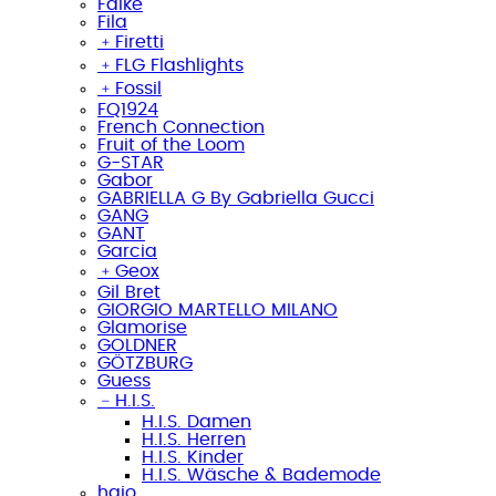
Falke
Fila
﹢
Firetti
﹢
FLG Flashlights
﹢
Fossil
FQ1924
French Connection
Fruit of the Loom
G-STAR
Gabor
GABRIELLA G By Gabriella Gucci
GANG
GANT
Garcia
﹢
Geox
Gil Bret
GIORGIO MARTELLO MILANO
Glamorise
GOLDNER
GÖTZBURG
Guess
﹣
H.I.S.
H.I.S. Damen
H.I.S. Herren
H.I.S. Kinder
H.I.S. Wäsche & Bademode
hajo