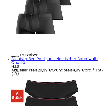
+
Farben
Bikinislip 6er-Pack, aus elastischer Baumwoll-
Qualität
H.I.S
Aktueller Preis
29,99 €
Grundpreis
4,99 €
pro
/
1 Stk
(
19
)