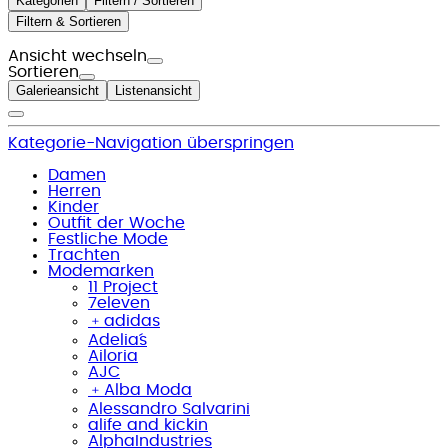
Kategorien
Filtern / Sortieren
Filtern & Sortieren
Ansicht wechseln
Sortieren
Galerieansicht
Listenansicht
Kategorie-Navigation überspringen
Damen
Herren
Kinder
Outfit der Woche
Festliche Mode
Trachten
Modemarken
11 Project
7eleven
﹢
adidas
Adelia´s
Ailoria
AJC
﹢
Alba Moda
Alessandro Salvarini
alife and kickin
AlphaIndustries