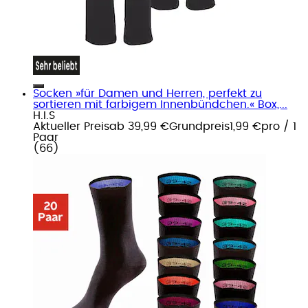
Socken »für Damen und Herren, perfekt zu
sortieren mit farbigem Innenbündchen.« Box,...
H.I.S
Aktueller Preis
ab
39,99 €
Grundpreis
1,99 €
pro
/
1
Paar
(
66
)