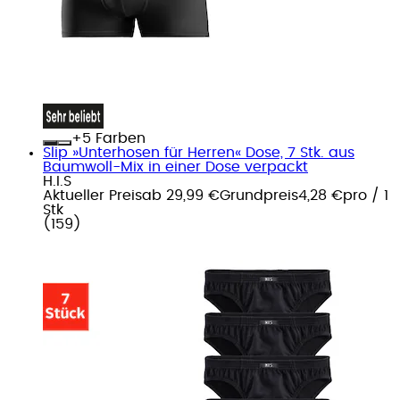
+
Farben
Slip »Unterhosen für Herren« Dose, 7 Stk. aus
Baumwoll-Mix in einer Dose verpackt
H.I.S
Aktueller Preis
ab
29,99 €
Grundpreis
4,28 €
pro
/
1
Stk
(
159
)