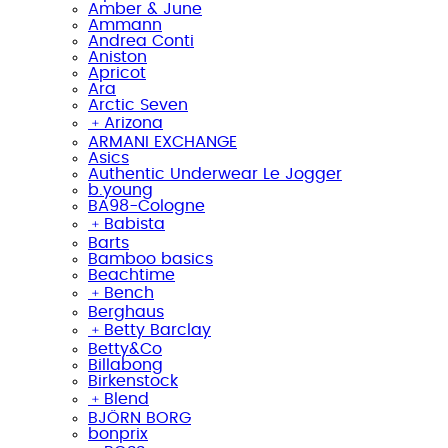
Amber & June
Ammann
Andrea Conti
Aniston
Apricot
Ara
Arctic Seven
﹢
Arizona
ARMANI EXCHANGE
Asics
Authentic Underwear Le Jogger
b.young
BA98-Cologne
﹢
Babista
Barts
Bamboo basics
Beachtime
﹢
Bench
Berghaus
﹢
Betty Barclay
Betty&Co
Billabong
Birkenstock
﹢
Blend
BJÖRN BORG
bonprix