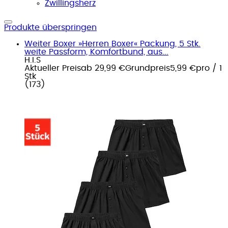
Zwillingsherz
Produkte überspringen
Weiter Boxer »Herren Boxer« Packung, 5 Stk.
weite Passform, Komfortbund, aus...
H.I.S
Aktueller Preis
ab
29,99 €
Grundpreis
5,99 €
pro
/
1
Stk
(
173
)