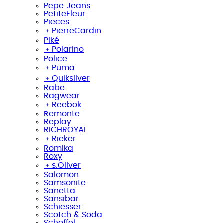
Pepe Jeans
PetiteFleur
Pieces
﹢
PierreCardin
Piké
﹢
Polarino
Police
﹢
Puma
﹢
Quiksilver
Rabe
Ragwear
﹢
Reebok
Remonte
Replay
RICHROYAL
﹢
Rieker
Romika
Roxy
﹢
s.Oliver
Salomon
Samsonite
Sanetta
Sansibar
Schiesser
Scotch & Soda
Schöffel