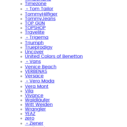
Timezone
﹢
Tom Tailor
TommyHilfiger
TommyJeans
TOP GUN
TOPSHOP
Travelite
﹢
Trigema
Triumph
Trueprodigy
Uncover
United Colors of Benetton
﹢
Vans
Venice Beach
VERBENAS
Versace
﹢
Vero Moda
Vera Mont
Vila
Vivance
Waldläufer
Witt Weiden
Wrangler
YEAZ
zero
﹢
Ziener