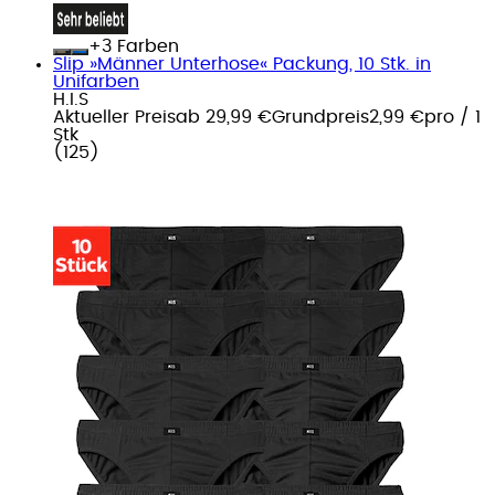
+
Farben
Slip »Männer Unterhose« Packung, 10 Stk. in
Unifarben
H.I.S
Aktueller Preis
ab
29,99 €
Grundpreis
2,99 €
pro
/
1
Stk
(
125
)