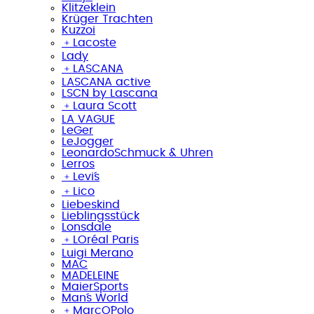
Klitzeklein
Krüger Trachten
Kuzzoi
﹢
Lacoste
Lady
﹢
LASCANA
LASCANA active
LSCN by Lascana
﹢
Laura Scott
LA VAGUE
LeGer
LeJogger
LeonardoSchmuck & Uhren
Lerros
﹢
Levi´s
﹢
Lico
Liebeskind
Lieblingsstück
Lonsdale
﹢
LOréal Paris
Luigi Merano
MAC
MADELEINE
MaierSports
Man´s World
﹢
MarcO´Polo