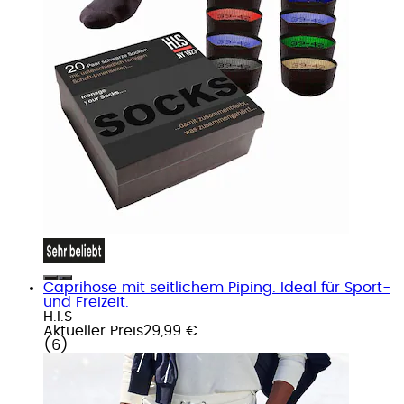
Caprihose mit seitlichem Piping. Ideal für Sport-
und Freizeit.
H.I.S
Aktueller Preis
29,99 €
(
6
)