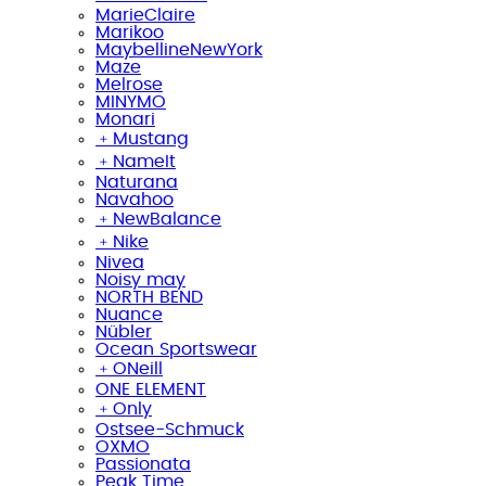
MarieClaire
Marikoo
MaybellineNewYork
Maze
Melrose
MINYMO
Monari
﹢
Mustang
﹢
NameIt
Naturana
Navahoo
﹢
NewBalance
﹢
Nike
Nivea
Noisy may
NORTH BEND
Nuance
Nübler
Ocean Sportswear
﹢
ONeill
ONE ELEMENT
﹢
Only
Ostsee-Schmuck
OXMO
Passionata
Peak Time