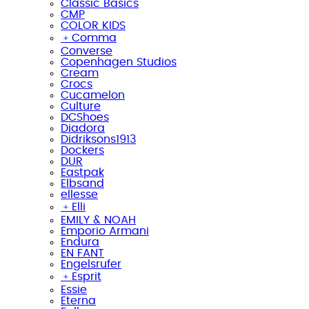
Classic Basics
CMP
COLOR KIDS
﹢
Comma
Converse
Copenhagen Studios
Cream
Crocs
Cucamelon
Culture
DCShoes
Diadora
Didriksons1913
Dockers
DUR
Eastpak
Elbsand
ellesse
﹢
Elli
EMILY & NOAH
Emporio Armani
Endura
EN FANT
Engelsrufer
﹢
Esprit
Essie
Eterna