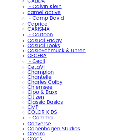
CALIDA
﹢
Calvin Klein
camel active
﹢
Camp David
Caprice
CARISMA
﹢
Cartoon
Casual Friday
Casual Looks
CasioSchmuck & Uhren
CECEBA
﹢
Cecil
CeLaVi
Champion
Chantelle
Charles Colby
Chiemsee
Cipo & Baxx
Citizen
Classic Basics
CMP
COLOR KIDS
﹢
Comma
Converse
Copenhagen Studios
Cream
Crocs