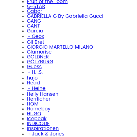
Fruit of the Loom
G-STAR
Gabor
GABRIELLA G By Gabriella Gucci
GANG
GANT
Garcia
﹢
Geox
Gil Bret
GIORGIO MARTELLO MILANO
Glamorise
GOLDNER
GÖTZBURG
Guess
﹢
H.I.S.
hajo
Head
﹢
Heine
Helly Hansen
Herrlicher
HOM
Homeboy
HUGO
Icepeak
INDICODE
Inspirationen
﹢
Jack & Jones