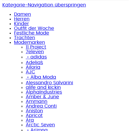
Kategorie-Navigation überspringen
Damen
Herren
Kinder
Outfit der Woche
Festliche Mode
Trachten
Modemarken
11 Project
7eleven
﹢
adidas
Adelia´s
Ailoria
AJC
﹢
Alba Moda
Alessandro Salvarini
alife and kickin
AlphaIndustries
Amber & June
Ammann
Andrea Conti
Aniston
Apricot
Ara
Arctic Seven
﹢
Arizona