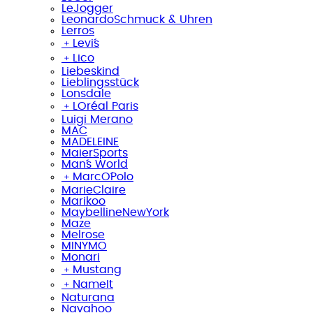
LeJogger
LeonardoSchmuck & Uhren
Lerros
﹢
Levi´s
﹢
Lico
Liebeskind
Lieblingsstück
Lonsdale
﹢
LOréal Paris
Luigi Merano
MAC
MADELEINE
MaierSports
Man´s World
﹢
MarcO´Polo
MarieClaire
Marikoo
MaybellineNewYork
Maze
Melrose
MINYMO
Monari
﹢
Mustang
﹢
NameIt
Naturana
Navahoo