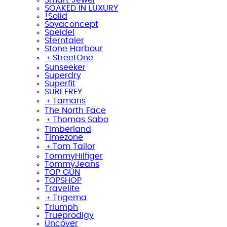
SOAKED IN LUXURY
!Solid
Soyaconcept
Speidel
Sterntaler
Stone Harbour
﹢
StreetOne
Sunseeker
Superdry
Superfit
SURI FREY
﹢
Tamaris
The North Face
﹢
Thomas Sabo
Timberland
Timezone
﹢
Tom Tailor
TommyHilfiger
TommyJeans
TOP GUN
TOPSHOP
Travelite
﹢
Trigema
Triumph
Trueprodigy
Uncover