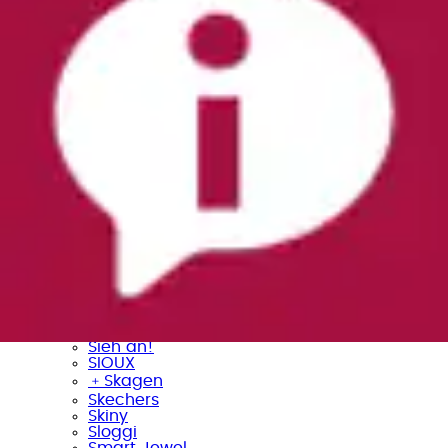
Ragwear
﹢
Reebok
Remonte
Replay
RICHROYAL
﹢
Rieker
Romika
Roxy
﹢
s.Oliver
Salomon
Samsonite
Sanetta
Sansibar
Schiesser
Scotch & Soda
Schöffel
Scout
﹢
Seidensticker
Selected
﹢
sheego
Sieh an!
SIOUX
﹢
Skagen
Skechers
Skiny
Sloggi
Smart Jewel