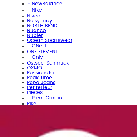
﹢
NewBalance
﹢
Nike
Nivea
Noisy may
NORTH BEND
Nuance
Nübler
Ocean Sportswear
﹢
ONeill
ONE ELEMENT
﹢
Only
Ostsee-Schmuck
OXMO
Passionata
Peak Time
Pepe Jeans
PetiteFleur
Pieces
﹢
PierreCardin
Piké
﹢
Polarino
Police
﹢
Puma
﹢
Quiksilver
Rabe