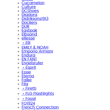
Cucamelon
Culture
DCShoes
Diadora
Didriksons1913
Dockers
DUR
Eastpak
Elbsand
ellesse
﹢
Elli
EMILY & NOAH
Emporio Armani
Endura
EN FANT
Engelsrufer
﹢
Esprit
Essie
Eterna
Falke
Fila
﹢
Firetti
﹢
FLG Flashlights
﹢
Fossil
FQ1924
French Connection