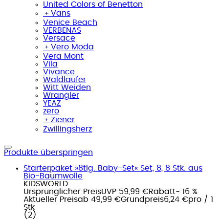
United Colors of Benetton
﹢
Vans
Venice Beach
VERBENAS
Versace
﹢
Vero Moda
Vera Mont
Vila
Vivance
Waldläufer
Witt Weiden
Wrangler
YEAZ
zero
﹢
Ziener
Zwillingsherz
Produkte überspringen
Starterpaket »8tlg. Baby-Set« Set, 8, 8 Stk. aus
Bio-Baumwolle
KIDSWORLD
Ursprünglicher Preis
UVP 59,99 €
Rabatt
- 16 %
Aktueller Preis
ab
49,99 €
Grundpreis
6,24 €
pro
/
1
Stk
(
2
)