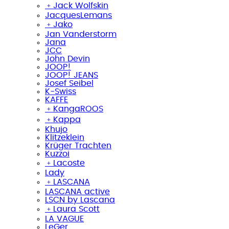
﹢
Jack Wolfskin
JacquesLemans
﹢
Jako
Jan Vanderstorm
Jana
JCC
John Devin
JOOP!
JOOP! JEANS
Josef Seibel
K-Swiss
KAFFE
﹢
KangaROOS
﹢
Kappa
Khujo
Klitzeklein
Krüger Trachten
Kuzzoi
﹢
Lacoste
Lady
﹢
LASCANA
LASCANA active
LSCN by Lascana
﹢
Laura Scott
LA VAGUE
LeGer