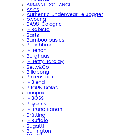
ARMANI EXCHANGE
Asics
Authentic Underwear Le Jogger
b.young
BA98-Cologne
﹢
Babista
Barts
Bamboo basics
Beachtime
﹢
Bench
Berghaus
﹢
Betty Barclay
Betty&Co
Billabong
Birkenstock
﹢
Blend
BJÖRN BORG
bonprix
﹢
BOSS
Boysen´s
﹢
Bruno Banani
Brütting
﹢
Buffalo
Bugatti
Burlington