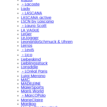
﹢
Lacoste
Lady
﹢
LASCANA
LASCANA active
LSCN by Lascana
﹢
Laura Scott
LA VAGUE
LeGer
LeJogger
LeonardoSchmuck & Uhren
Lerros
﹢
Levi´s
﹢
Lico
Liebeskind
Lieblingsstück
Lonsdale
﹢
LOréal Paris
Luigi Merano
MAC
MADELEINE
MaierSports
Man´s World
﹢
MarcO´Polo
MarieClaire
Marikoo