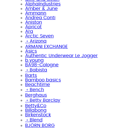
AlphaIndustries
Amber & June
Ammann
Andrea Conti
Aniston
Apricot
Ara
Arctic Seven
﹢
Arizona
ARMANI EXCHANGE
Asics
Authentic Underwear Le Jogger
b.young
BA98-Cologne
﹢
Babista
Barts
Bamboo basics
Beachtime
﹢
Bench
Berghaus
﹢
Betty Barclay
Betty&Co
Billabong
Birkenstock
﹢
Blend
BJÖRN BORG