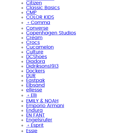
Citizen
Classic Basics
CMP
COLOR KIDS
﹢
Comma
Converse
Copenhagen Studios
Cream
Crocs
Cucamelon
Culture
DCShoes
Diadora
Didriksons1913
Dockers
DUR
Eastpak
Elbsand
ellesse
﹢
Elli
EMILY & NOAH
Emporio Armani
Endura
EN FANT
Engelsrufer
﹢
Esprit
Essie