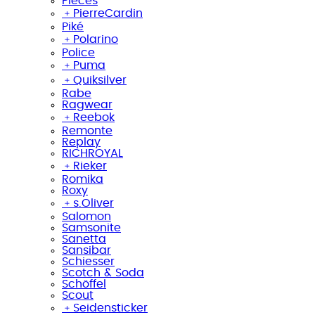
Pieces
﹢
PierreCardin
Piké
﹢
Polarino
Police
﹢
Puma
﹢
Quiksilver
Rabe
Ragwear
﹢
Reebok
Remonte
Replay
RICHROYAL
﹢
Rieker
Romika
Roxy
﹢
s.Oliver
Salomon
Samsonite
Sanetta
Sansibar
Schiesser
Scotch & Soda
Schöffel
Scout
﹢
Seidensticker