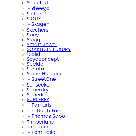
Selected
﹢
sheego
Sieh an!
SIOUX
﹢
Skagen
Skechers
Skiny
Sloggi
Smart Jewel
SOAKED IN LUXURY
!Solid
Soyaconcept
Speidel
Sterntaler
Stone Harbour
﹢
StreetOne
Sunseeker
Superdry
Superfit
SURI FREY
﹢
Tamaris
The North Face
﹢
Thomas Sabo
Timberland
Timezone
﹢
Tom Tailor