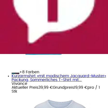
+
Farben
Kurzarmshirt »mit modischem Jacquard-Muster«
Packung, Sommerliches T-Shirt mit...
Vivance
Aktueller Preis
39,99 €
Grundpreis
19,99 €
pro
/
1
Stk