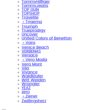
TommyHilfiger
TommyJeans
TOP GUN
TOPSHOP
Travelite
﹢
Trigema
Triumph
Trueprodigy
Uncover
United Colors of Benetton
﹢
Vans
Venice Beach
VERBENAS
Versace
﹢
Vero Moda
Vera Mont
Vila
Vivance
Waldläufer
Witt Weiden
Wrangler
YEAZ
zero
﹢
Ziener
Zwillingsherz