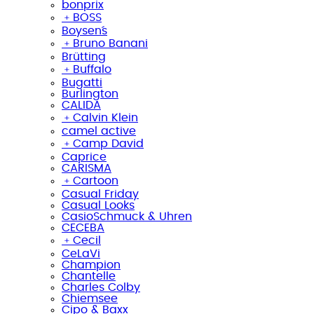
bonprix
﹢
BOSS
Boysen´s
﹢
Bruno Banani
Brütting
﹢
Buffalo
Bugatti
Burlington
CALIDA
﹢
Calvin Klein
camel active
﹢
Camp David
Caprice
CARISMA
﹢
Cartoon
Casual Friday
Casual Looks
CasioSchmuck & Uhren
CECEBA
﹢
Cecil
CeLaVi
Champion
Chantelle
Charles Colby
Chiemsee
Cipo & Baxx