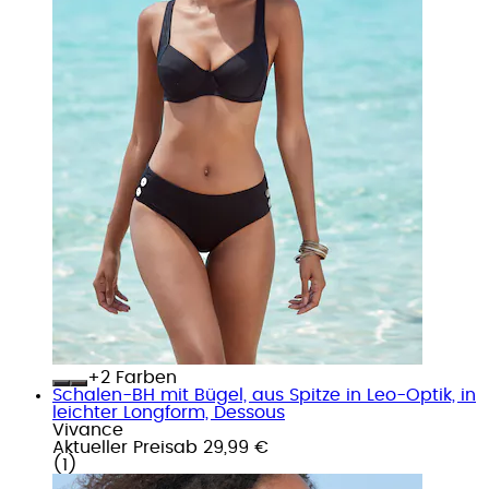
+
Farben
Schalen-BH mit Bügel, aus Spitze in Leo-Optik, in
leichter Longform, Dessous
Vivance
Aktueller Preis
ab
29,99 €
(
1
)