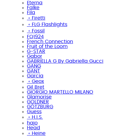
Eterna
Falke
Fila
﹢
Firetti
﹢
FLG Flashlights
﹢
Fossil
FQ1924
French Connection
Fruit of the Loom
G-STAR
Gabor
GABRIELLA G By Gabriella Gucci
GANG
GANT
Garcia
﹢
Geox
Gil Bret
GIORGIO MARTELLO MILANO
Glamorise
GOLDNER
GÖTZBURG
Guess
﹢
H.I.S.
hajo
Head
﹢
Heine