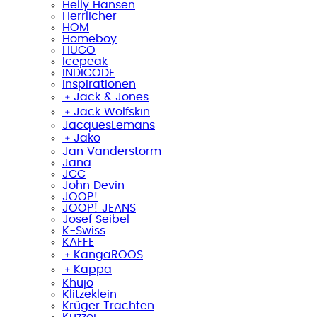
Helly Hansen
Herrlicher
HOM
Homeboy
HUGO
Icepeak
INDICODE
Inspirationen
﹢
Jack & Jones
﹢
Jack Wolfskin
JacquesLemans
﹢
Jako
Jan Vanderstorm
Jana
JCC
John Devin
JOOP!
JOOP! JEANS
Josef Seibel
K-Swiss
KAFFE
﹢
KangaROOS
﹢
Kappa
Khujo
Klitzeklein
Krüger Trachten
Kuzzoi