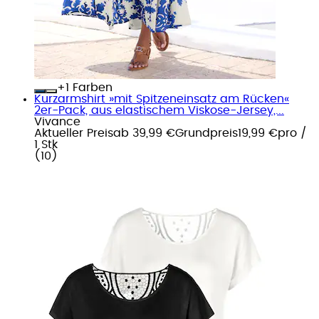
+
Farben
Kurzarmshirt »mit Spitzeneinsatz am Rücken«
2er-Pack, aus elastischem Viskose-Jersey,...
Vivance
Aktueller Preis
ab
39,99 €
Grundpreis
19,99 €
pro
/
1 Stk
(
10
)