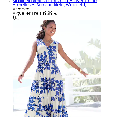
Maxikleid »mit Volants und Alloverdruck«
Ärmelloses Sommerkleid, Webkleid,...
Vivance
Aktueller Preis
49,99 €
(
6
)