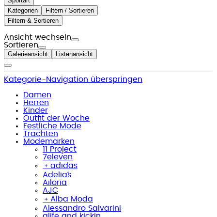
Sportart
Kategorien
Filtern / Sortieren
Filtern & Sortieren
Ansicht wechseln
Sortieren
Galerieansicht
Listenansicht
Kategorie-Navigation überspringen
Damen
Herren
Kinder
Outfit der Woche
Festliche Mode
Trachten
Modemarken
11 Project
7eleven
﹢
adidas
Adelia´s
Ailoria
AJC
﹢
Alba Moda
Alessandro Salvarini
alife and kickin