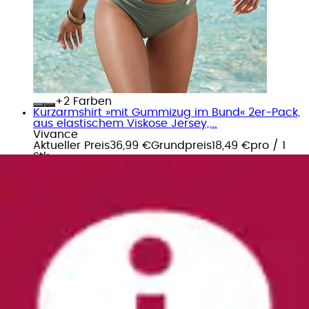
+
Farben
Kurzarmshirt »mit Gummizug im Bund« 2er-Pack,
aus elastischem Viskose Jersey,...
Vivance
Aktueller Preis
36,99 €
Grundpreis
18,49 €
pro
/
1
Stk
(
13
)