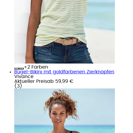
+
Farben
Bügel-Bikini mit goldfarbenen Zierknöpfen
Vivance
Aktueller Preis
ab
59,99 €
(
3
)