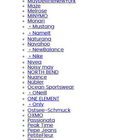
MaybellineNewYork
Maze
Melrose
MINYMO
Monari
﹢
Mustang
﹢
NameIt
Naturana
Navahoo
﹢
NewBalance
﹢
Nike
Nivea
Noisy may
NORTH BEND
Nuance
Nübler
Ocean Sportswear
﹢
ONeill
ONE ELEMENT
﹢
Only
Ostsee-Schmuck
OXMO
Passionata
Peak Time
Pepe Jeans
PetiteFleur