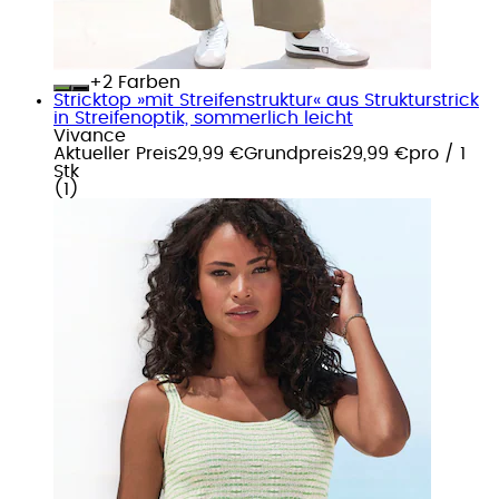
+
Farben
Stricktop »mit Streifenstruktur« aus Strukturstrick
in Streifenoptik, sommerlich leicht
Vivance
Aktueller Preis
29,99 €
Grundpreis
29,99 €
pro
/
1
Stk
(
1
)