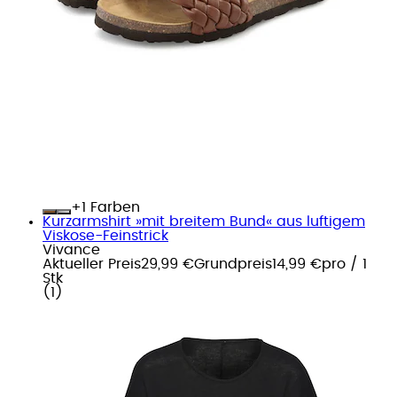
+
Farben
Kurzarmshirt »mit breitem Bund« aus luftigem
Viskose-Feinstrick
Vivance
Aktueller Preis
29,99 €
Grundpreis
14,99 €
pro
/
1
Stk
(
1
)