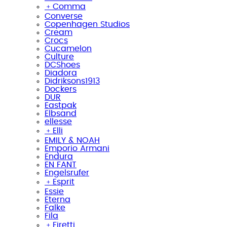
﹢
Comma
Converse
Copenhagen Studios
Cream
Crocs
Cucamelon
Culture
DCShoes
Diadora
Didriksons1913
Dockers
DUR
Eastpak
Elbsand
ellesse
﹢
Elli
EMILY & NOAH
Emporio Armani
Endura
EN FANT
Engelsrufer
﹢
Esprit
Essie
Eterna
Falke
Fila
﹢
Firetti