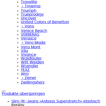
Travelite
﹢
Trigema
Triumph
Trueprodigy
Uncover
United Colors of Benetton
﹢
Vans
Venice Beach
VERBENAS
Versace
﹢
Vero Moda
Vera Mont
Vila
Vivance
Waldläufer
Witt Weiden
Wrangler
YEAZ
zero
﹢
Ziener
Zwillingsherz
Produkte überspringen
Slim-fit-Jeans »Anbass Superstretch« elastisch
Replay