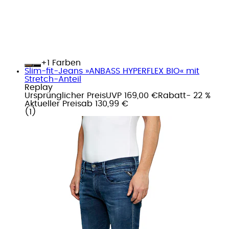
+
Farben
Slim-fit-Jeans »ANBASS HYPERFLEX BIO« mit
Stretch-Anteil
Replay
Ursprünglicher Preis
UVP 169,00 €
Rabatt
- 22 %
Aktueller Preis
ab
130,99 €
(
1
)