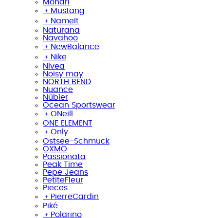
Monari
﹢
Mustang
﹢
NameIt
Naturana
Navahoo
﹢
NewBalance
﹢
Nike
Nivea
Noisy may
NORTH BEND
Nuance
Nübler
Ocean Sportswear
﹢
ONeill
ONE ELEMENT
﹢
Only
Ostsee-Schmuck
OXMO
Passionata
Peak Time
Pepe Jeans
PetiteFleur
Pieces
﹢
PierreCardin
Piké
﹢
Polarino