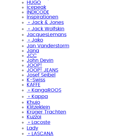
HUGO
Icepeak
INDICODE
Inspirationen
﹢
Jack & Jones
﹢
Jack Wolfskin
JacquesLemans
﹢
Jako
Jan Vanderstorm
Jana
JCC
John Devin
JOOP!
JOOP! JEANS
Josef Seibel
K-Swiss
KAFFE
﹢
KangaROOS
﹢
Kappa
Khujo
Klitzeklein
Krüger Trachten
Kuzzoi
﹢
Lacoste
Lady
﹢
LASCANA