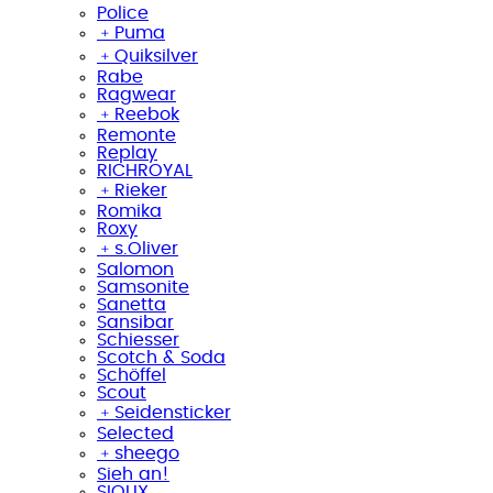
Police
﹢
Puma
﹢
Quiksilver
Rabe
Ragwear
﹢
Reebok
Remonte
Replay
RICHROYAL
﹢
Rieker
Romika
Roxy
﹢
s.Oliver
Salomon
Samsonite
Sanetta
Sansibar
Schiesser
Scotch & Soda
Schöffel
Scout
﹢
Seidensticker
Selected
﹢
sheego
Sieh an!
SIOUX