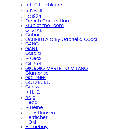
﹢
FLG Flashlights
﹢
Fossil
FQ1924
French Connection
Fruit of the Loom
G-STAR
Gabor
GABRIELLA G By Gabriella Gucci
GANG
GANT
Garcia
﹢
Geox
Gil Bret
GIORGIO MARTELLO MILANO
Glamorise
GOLDNER
GÖTZBURG
Guess
﹢
H.I.S.
hajo
Head
﹢
Heine
Helly Hansen
Herrlicher
HOM
Homeboy