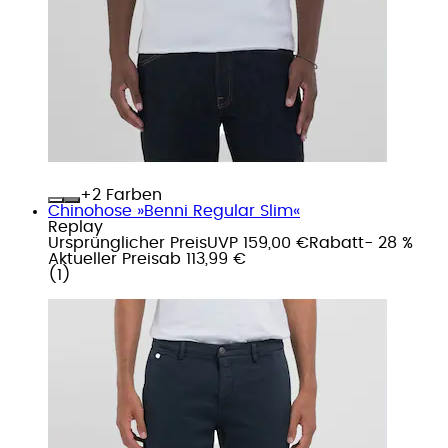
+
Farben
Chinohose »Benni Regular Slim«
Replay
Ursprünglicher Preis
UVP 159,00 €
Rabatt
- 28 %
Aktueller Preis
ab
113,99 €
(
1
)