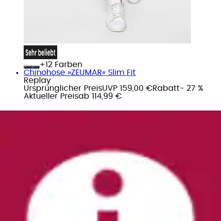
+
Farben
Chinohose »ZEUMAR« Slim Fit
Replay
Ursprünglicher Preis
UVP 159,00 €
Rabatt
- 27 %
Aktueller Preis
ab
114,99 €