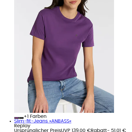
+
Farben
Slim-fit-Jeans »ANBASS«
Replay
Ursprünglicher Preis
UVP 139,00 €
Rabatt
- 51,01 €