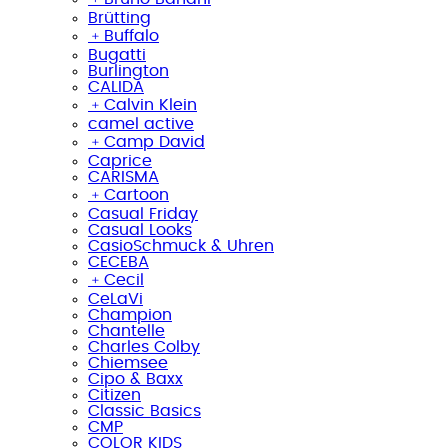
Brütting
﹢
Buffalo
Bugatti
Burlington
CALIDA
﹢
Calvin Klein
camel active
﹢
Camp David
Caprice
CARISMA
﹢
Cartoon
Casual Friday
Casual Looks
CasioSchmuck & Uhren
CECEBA
﹢
Cecil
CeLaVi
Champion
Chantelle
Charles Colby
Chiemsee
Cipo & Baxx
Citizen
Classic Basics
CMP
COLOR KIDS