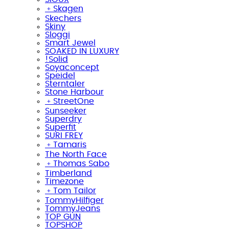
﹢
Skagen
Skechers
Skiny
Sloggi
Smart Jewel
SOAKED IN LUXURY
!Solid
Soyaconcept
Speidel
Sterntaler
Stone Harbour
﹢
StreetOne
Sunseeker
Superdry
Superfit
SURI FREY
﹢
Tamaris
The North Face
﹢
Thomas Sabo
Timberland
Timezone
﹢
Tom Tailor
TommyHilfiger
TommyJeans
TOP GUN
TOPSHOP