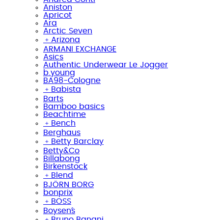
Aniston
Apricot
Ara
Arctic Seven
﹢
Arizona
ARMANI EXCHANGE
Asics
Authentic Underwear Le Jogger
b.young
BA98-Cologne
﹢
Babista
Barts
Bamboo basics
Beachtime
﹢
Bench
Berghaus
﹢
Betty Barclay
Betty&Co
Billabong
Birkenstock
﹢
Blend
BJÖRN BORG
bonprix
﹢
BOSS
Boysen´s
﹢
Bruno Banani