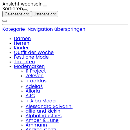
Ansicht wechseln
Sortieren
Galerieansicht
Listenansicht
Kategorie-Navigation überspringen
Damen
Herren
Kinder
Outfit der Woche
Festliche Mode
Trachten
Modemarken
11 Project
7eleven
﹢
adidas
Adelia´s
Ailoria
AJC
﹢
Alba Moda
Alessandro Salvarini
alife and kickin
AlphaIndustries
Amber & June
Ammann
Andrea Conti