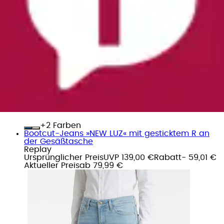
+
Farben
Bootcut-Jeans »NEW LUZ« mit gesticktem R an
der Gesäßtasche
Replay
Ursprünglicher Preis
UVP 139,00 €
Rabatt
- 59,01 €
Aktueller Preis
ab
79,99 €