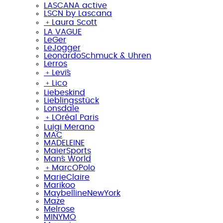
LASCANA active
LSCN by Lascana
﹢
Laura Scott
LA VAGUE
LeGer
LeJogger
LeonardoSchmuck & Uhren
Lerros
﹢
Levi´s
﹢
Lico
Liebeskind
Lieblingsstück
Lonsdale
﹢
LOréal Paris
Luigi Merano
MAC
MADELEINE
MaierSports
Man´s World
﹢
MarcO´Polo
MarieClaire
Marikoo
MaybellineNewYork
Maze
Melrose
MINYMO