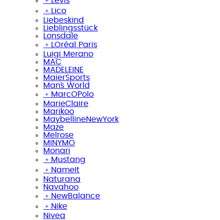
﹢
Levi´s
﹢
Lico
Liebeskind
Lieblingsstück
Lonsdale
﹢
LOréal Paris
Luigi Merano
MAC
MADELEINE
MaierSports
Man´s World
﹢
MarcO´Polo
MarieClaire
Marikoo
MaybellineNewYork
Maze
Melrose
MINYMO
Monari
﹢
Mustang
﹢
NameIt
Naturana
Navahoo
﹢
NewBalance
﹢
Nike
Nivea