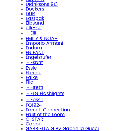
Didriksons1913
Dockers
DUR
Eastpak
Elbsand
ellesse
﹢
Elli
EMILY & NOAH
Emporio Armani
Endura
EN FANT
Engelsrufer
﹢
Esprit
Essie
Eterna
Falke
Fila
﹢
Firetti
﹢
FLG Flashlights
﹢
Fossil
FQ1924
French Connection
Fruit of the Loom
G-STAR
Gabor
GABRIELLA G By Gabriella Gucci