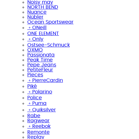
Noisy may
NORTH BEND
Nuance
Nübler
Ocean Sportswear
﹢
ONeill
ONE ELEMENT
﹢
Only
Ostsee-Schmuck
OXMO
Passionata
Peak Time
Pepe Jeans
PetiteFleur
Pieces
﹢
PierreCardin
Piké
﹢
Polarino
Police
﹢
Puma
﹢
Quiksilver
Rabe
Ragwear
﹢
Reebok
Remonte
Replay