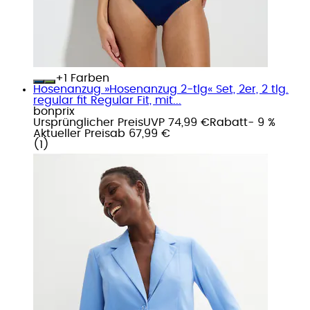
+
Farben
Hosenanzug »Hosenanzug 2-tlg« Set, 2er, 2 tlg.
regular fit Regular Fit, mit...
bonprix
Ursprünglicher Preis
UVP 74,99 €
Rabatt
- 9 %
Aktueller Preis
ab
67,99 €
(
1
)