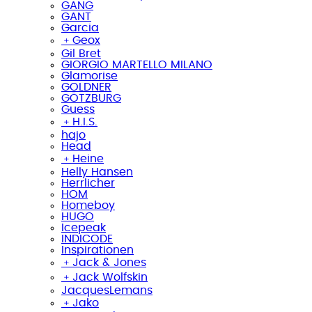
GANG
GANT
Garcia
﹢
Geox
Gil Bret
GIORGIO MARTELLO MILANO
Glamorise
GOLDNER
GÖTZBURG
Guess
﹢
H.I.S.
hajo
Head
﹢
Heine
Helly Hansen
Herrlicher
HOM
Homeboy
HUGO
Icepeak
INDICODE
Inspirationen
﹢
Jack & Jones
﹢
Jack Wolfskin
JacquesLemans
﹢
Jako