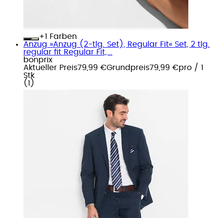
+
Farben
Anzug »Anzug (2-tlg. Set), Regular Fit« Set, 2 tlg.
regular fit Regular Fit,...
bonprix
Aktueller Preis
79,99 €
Grundpreis
79,99 €
pro
/
1
Stk
(
1
)