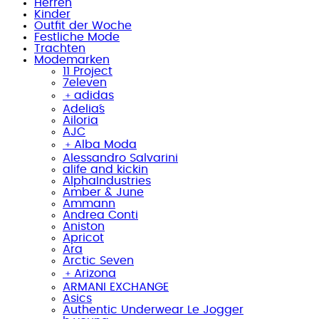
Herren
Kinder
Outfit der Woche
Festliche Mode
Trachten
Modemarken
11 Project
7eleven
﹢
adidas
Adelia´s
Ailoria
AJC
﹢
Alba Moda
Alessandro Salvarini
alife and kickin
AlphaIndustries
Amber & June
Ammann
Andrea Conti
Aniston
Apricot
Ara
Arctic Seven
﹢
Arizona
ARMANI EXCHANGE
Asics
Authentic Underwear Le Jogger