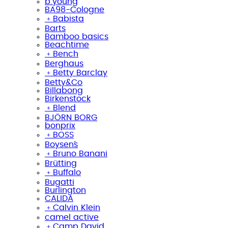
b.young
BA98-Cologne
﹢
Babista
Barts
Bamboo basics
Beachtime
﹢
Bench
Berghaus
﹢
Betty Barclay
Betty&Co
Billabong
Birkenstock
﹢
Blend
BJÖRN BORG
bonprix
﹢
BOSS
Boysen´s
﹢
Bruno Banani
Brütting
﹢
Buffalo
Bugatti
Burlington
CALIDA
﹢
Calvin Klein
camel active
﹢
Camp David