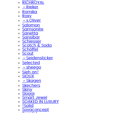
RICHROYAL
﹢
Rieker
Romika
Roxy
﹢
s.Oliver
Salomon
Samsonite
Sanetta
Sansibar
Schiesser
Scotch & Soda
Schöffel
Scout
﹢
Seidensticker
Selected
﹢
sheego
Sieh an!
SIOUX
﹢
Skagen
Skechers
Skiny
Sloggi
Smart Jewel
SOAKED IN LUXURY
!Solid
Soyaconcept