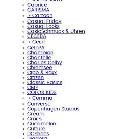
Caprice
CARISMA
﹢
Cartoon
Casual Friday
Casual Looks
CasioSchmuck & Uhren
CECEBA
﹢
Cecil
CeLaVi
Champion
Chantelle
Charles Colby
Chiemsee
Cipo & Baxx
Citizen
Classic Basics
CMP
COLOR KIDS
﹢
Comma
Converse
Copenhagen Studios
Cream
Crocs
Cucamelon
Culture
DCShoes
Diadora