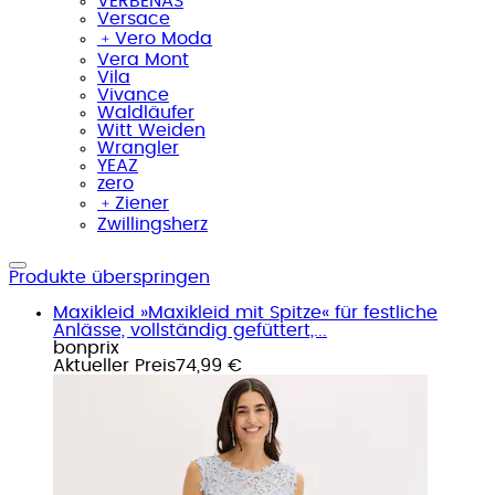
VERBENAS
Versace
﹢
Vero Moda
Vera Mont
Vila
Vivance
Waldläufer
Witt Weiden
Wrangler
YEAZ
zero
﹢
Ziener
Zwillingsherz
Produkte überspringen
Maxikleid »Maxikleid mit Spitze« für festliche
Anlässe, vollständig gefüttert,...
bonprix
Aktueller Preis
74,99 €