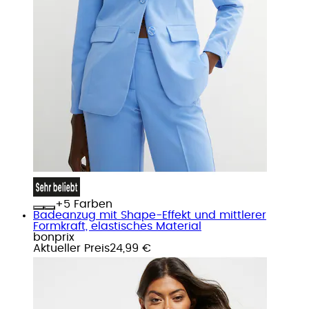
+
Farben
Badeanzug mit Shape-Effekt und mittlerer
Formkraft, elastisches Material
bonprix
Aktueller Preis
24,99 €