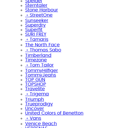
Speidel
Sterntaler
Stone Harbour
﹢
StreetOne
Sunseeker
Superdry
Superfit
SURI FREY
﹢
Tamaris
The North Face
﹢
Thomas Sabo
Timberland
Timezone
﹢
Tom Tailor
TommyHilfiger
TommyJeans
TOP GUN
TOPSHOP
Travelite
﹢
Trigema
Triumph
Trueprodigy
Uncover
United Colors of Benetton
﹢
Vans
Venice Beach