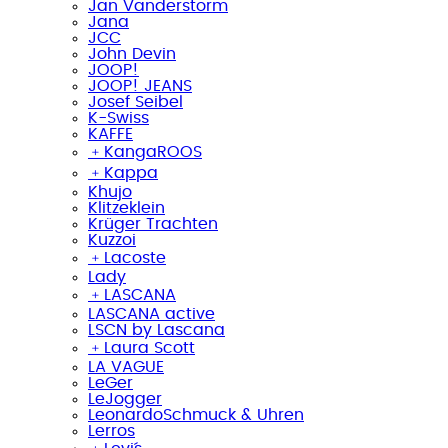
Jan Vanderstorm
Jana
JCC
John Devin
JOOP!
JOOP! JEANS
Josef Seibel
K-Swiss
KAFFE
﹢
KangaROOS
﹢
Kappa
Khujo
Klitzeklein
Krüger Trachten
Kuzzoi
﹢
Lacoste
Lady
﹢
LASCANA
LASCANA active
LSCN by Lascana
﹢
Laura Scott
LA VAGUE
LeGer
LeJogger
LeonardoSchmuck & Uhren
Lerros