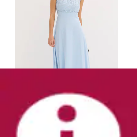
+
Farben
Badeanzug »Badeanzug mit Wickeloptik«
bequeme Passform, mit Wickeloptik,
verstellbare...