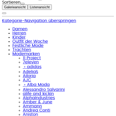
Sortieren
Galerieansicht
Listenansicht
Kategorie-Navigation überspringen
Damen
Herren
Kinder
Outfit der Woche
Festliche Mode
Trachten
Modemarken
11 Project
7eleven
﹢
adidas
Adelia´s
Ailoria
AJC
﹢
Alba Moda
Alessandro Salvarini
alife and kickin
AlphaIndustries
Amber & June
Ammann
Andrea Conti
Aniston