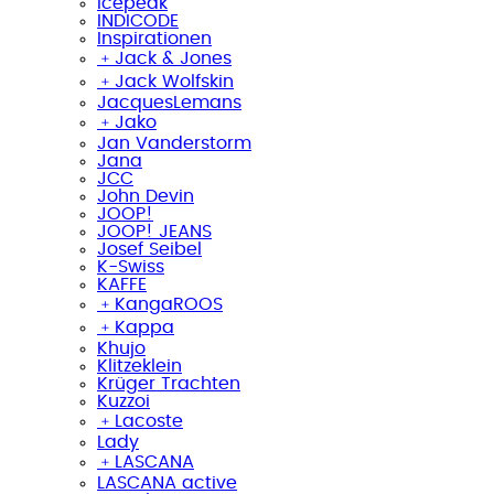
Icepeak
INDICODE
Inspirationen
﹢
Jack & Jones
﹢
Jack Wolfskin
JacquesLemans
﹢
Jako
Jan Vanderstorm
Jana
JCC
John Devin
JOOP!
JOOP! JEANS
Josef Seibel
K-Swiss
KAFFE
﹢
KangaROOS
﹢
Kappa
Khujo
Klitzeklein
Krüger Trachten
Kuzzoi
﹢
Lacoste
Lady
﹢
LASCANA
LASCANA active