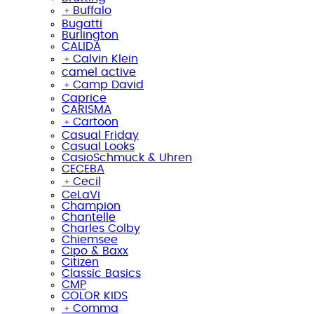
﹢
Buffalo
Bugatti
Burlington
CALIDA
﹢
Calvin Klein
camel active
﹢
Camp David
Caprice
CARISMA
﹢
Cartoon
Casual Friday
Casual Looks
CasioSchmuck & Uhren
CECEBA
﹢
Cecil
CeLaVi
Champion
Chantelle
Charles Colby
Chiemsee
Cipo & Baxx
Citizen
Classic Basics
CMP
COLOR KIDS
﹢
Comma