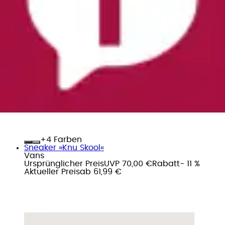
+
Farben
Sneaker »Knu Skool«
Vans
Ursprünglicher Preis
UVP 70,00 €
Rabatt
- 11 %
Aktueller Preis
ab
61,99 €