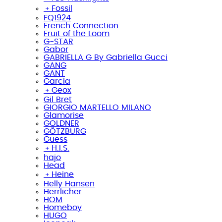
﹢
Fossil
FQ1924
French Connection
Fruit of the Loom
G-STAR
Gabor
GABRIELLA G By Gabriella Gucci
GANG
GANT
Garcia
﹢
Geox
Gil Bret
GIORGIO MARTELLO MILANO
Glamorise
GOLDNER
GÖTZBURG
Guess
﹢
H.I.S.
hajo
Head
﹢
Heine
Helly Hansen
Herrlicher
HOM
Homeboy
HUGO