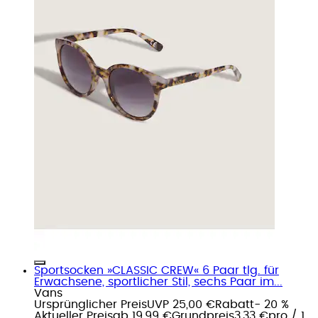
Sportsocken »CLASSIC CREW« 6 Paar tlg. für
Erwachsene, sportlicher Stil, sechs Paar im...
Vans
Ursprünglicher Preis
UVP 25,00 €
Rabatt
- 20 %
Aktueller Preis
ab
19,99 €
Grundpreis
3,33 €
pro
/
1