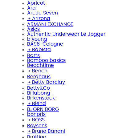
Apricot
Ara
Arctic Seven
﹢
Arizona
ARMANI EXCHANGE
Asics
Authentic Underwear Le Jogger
b.young
BA98-Cologne
﹢
Babista
Barts
Bamboo basics
Beachtime
﹢
Bench
Berghaus
﹢
Betty Barclay
Betty&Co
Billabong
Birkenstock
﹢
Blend
BJÖRN BORG
bonprix
﹢
BOSS
Boysen´s
﹢
Bruno Banani
Brütting