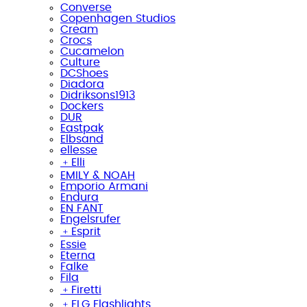
Converse
Copenhagen Studios
Cream
Crocs
Cucamelon
Culture
DCShoes
Diadora
Didriksons1913
Dockers
DUR
Eastpak
Elbsand
ellesse
﹢
Elli
EMILY & NOAH
Emporio Armani
Endura
EN FANT
Engelsrufer
﹢
Esprit
Essie
Eterna
Falke
Fila
﹢
Firetti
﹢
FLG Flashlights