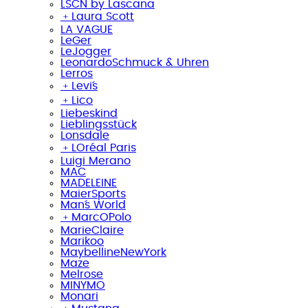
LSCN by Lascana
﹢
Laura Scott
LA VAGUE
LeGer
LeJogger
LeonardoSchmuck & Uhren
Lerros
﹢
Levi´s
﹢
Lico
Liebeskind
Lieblingsstück
Lonsdale
﹢
LOréal Paris
Luigi Merano
MAC
MADELEINE
MaierSports
Man´s World
﹢
MarcO´Polo
MarieClaire
Marikoo
MaybellineNewYork
Maze
Melrose
MINYMO
Monari