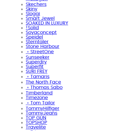
Skechers
Skiny
Sloggi
Smart Jewel
SOAKED IN LUXURY
!Solid
Soyaconcept
Speidel
Sterntaler
Stone Harbour
﹢
StreetOne
Sunseeker
Superdry
Superfit
SURI FREY
﹢
Tamaris
The North Face
﹢
Thomas Sabo
Timberland
Timezone
﹢
Tom Tailor
TommyHilfiger
TommyJeans
TOP GUN
TOPSHOP
Travelite