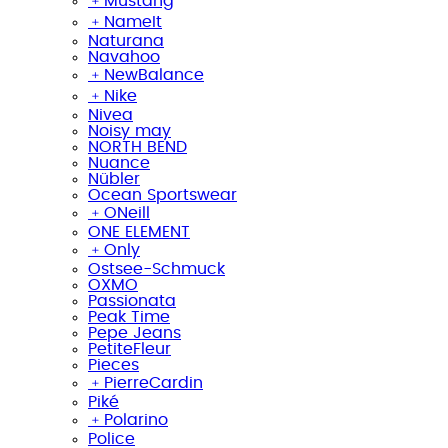
﹢
Mustang
﹢
NameIt
Naturana
Navahoo
﹢
NewBalance
﹢
Nike
Nivea
Noisy may
NORTH BEND
Nuance
Nübler
Ocean Sportswear
﹢
ONeill
ONE ELEMENT
﹢
Only
Ostsee-Schmuck
OXMO
Passionata
Peak Time
Pepe Jeans
PetiteFleur
Pieces
﹢
PierreCardin
Piké
﹢
Polarino
Police