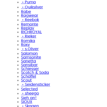
﹢
Puma
﹢
Quiksilver
Rabe
Ragwear
﹢
Reebok
Remonte
Replay
RICHROYAL
﹢
Rieker
Romika
Roxy
﹢
s.Oliver
Salomon
Samsonite
Sanetta
Sansibar
Schiesser
Scotch & Soda
Schöffel
Scout
﹢
Seidensticker
Selected
﹢
sheego
Sieh an!
SIOUX
﹢
Skagen