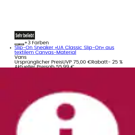
+
Farben
Slip-On Sneaker »UA Classic Slip-On« aus
textilem Canvas-Material
Vans
Ursprünglicher Preis
UVP 75,00 €
Rabatt
- 25 %
Aktueller Preis
ab
55,99 €