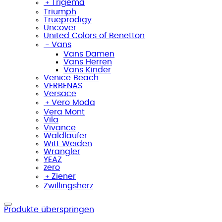
﹢
Trigema
Triumph
Trueprodigy
Uncover
United Colors of Benetton
﹣
Vans
Vans Damen
Vans Herren
Vans Kinder
Venice Beach
VERBENAS
Versace
﹢
Vero Moda
Vera Mont
Vila
Vivance
Waldläufer
Witt Weiden
Wrangler
YEAZ
zero
﹢
Ziener
Zwillingsherz
Produkte überspringen