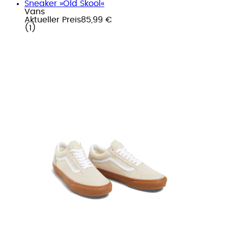
Sneaker »Old Skool«
Vans
Aktueller Preis
85,99 €
(
1
)