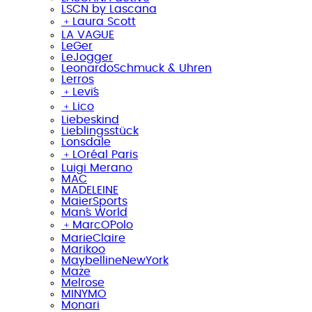
LSCN by Lascana
﹢
Laura Scott
LA VAGUE
LeGer
LeJogger
LeonardoSchmuck & Uhren
Lerros
﹢
Levi´s
﹢
Lico
Liebeskind
Lieblingsstück
Lonsdale
﹢
LOréal Paris
Luigi Merano
MAC
MADELEINE
MaierSports
Man´s World
﹢
MarcO´Polo
MarieClaire
Marikoo
MaybellineNewYork
Maze
Melrose
MINYMO
Monari