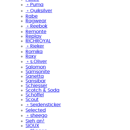
﹢
Puma
﹢
Quiksilver
Rabe
Ragwear
﹢
Reebok
Remonte
Replay
RICHROYAL
﹢
Rieker
Romika
Roxy
﹢
s.Oliver
Salomon
Samsonite
Sanetta
Sansibar
Schiesser
Scotch & Soda
Schöffel
Scout
﹢
Seidensticker
Selected
﹢
sheego
Sieh an!
SIOUX