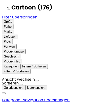
Cartoon (176)
Filter überspringen
Größe
Farbe
Marke
Lieferzeit
Preis
Für wen
Produktgruppe
Geschlecht
Produkt-Typ
Kategorien
Filtern / Sortieren
Filtern & Sortieren
Ansicht wechseln
Sortieren
Galerieansicht
Listenansicht
Kategorie-Navigation überspringen