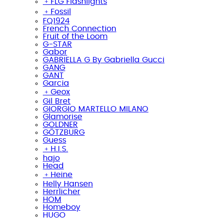
﹢
FLG Flashlights
﹢
Fossil
FQ1924
French Connection
Fruit of the Loom
G-STAR
Gabor
GABRIELLA G By Gabriella Gucci
GANG
GANT
Garcia
﹢
Geox
Gil Bret
GIORGIO MARTELLO MILANO
Glamorise
GOLDNER
GÖTZBURG
Guess
﹢
H.I.S.
hajo
Head
﹢
Heine
Helly Hansen
Herrlicher
HOM
Homeboy
HUGO