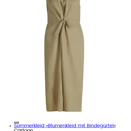
Sommerkleid »Blumenkleid mit Bindegürtel«
Cartoon