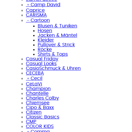
﹢
Camp David
Caprice
CARISMA
﹣
Cartoon
Blusen & Tuniken
Hosen
Jacken & Mäntel
Kleider
Pullover & Strick
Röcke
Shirts & Tops
Casual Friday
Casual Looks
CasioSchmuck & Uhren
CECEBA
﹢
Cecil
CeLaVi
Champion
Chantelle
Charles Colby
Chiemsee
Cipo & Baxx
Citizen
Classic Basics
CMP
COLOR KIDS
﹢
Comma