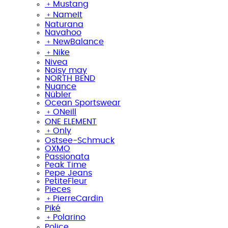
﹢
Mustang
﹢
NameIt
Naturana
Navahoo
﹢
NewBalance
﹢
Nike
Nivea
Noisy may
NORTH BEND
Nuance
Nübler
Ocean Sportswear
﹢
ONeill
ONE ELEMENT
﹢
Only
Ostsee-Schmuck
OXMO
Passionata
Peak Time
Pepe Jeans
PetiteFleur
Pieces
﹢
PierreCardin
Piké
﹢
Polarino
Police