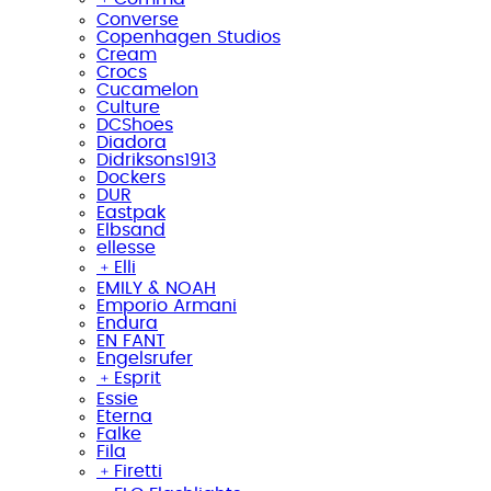
Converse
Copenhagen Studios
Cream
Crocs
Cucamelon
Culture
DCShoes
Diadora
Didriksons1913
Dockers
DUR
Eastpak
Elbsand
ellesse
﹢
Elli
EMILY & NOAH
Emporio Armani
Endura
EN FANT
Engelsrufer
﹢
Esprit
Essie
Eterna
Falke
Fila
﹢
Firetti