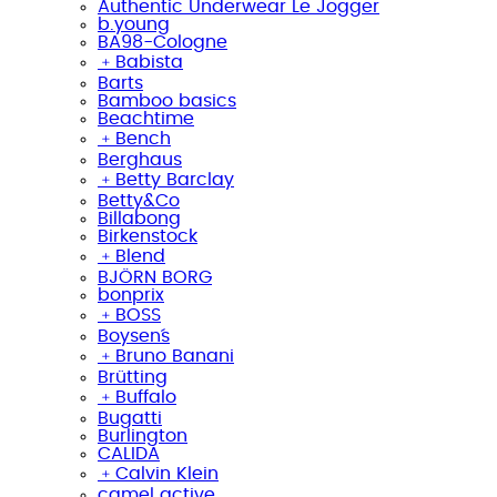
Authentic Underwear Le Jogger
b.young
BA98-Cologne
﹢
Babista
Barts
Bamboo basics
Beachtime
﹢
Bench
Berghaus
﹢
Betty Barclay
Betty&Co
Billabong
Birkenstock
﹢
Blend
BJÖRN BORG
bonprix
﹢
BOSS
Boysen´s
﹢
Bruno Banani
Brütting
﹢
Buffalo
Bugatti
Burlington
CALIDA
﹢
Calvin Klein
camel active