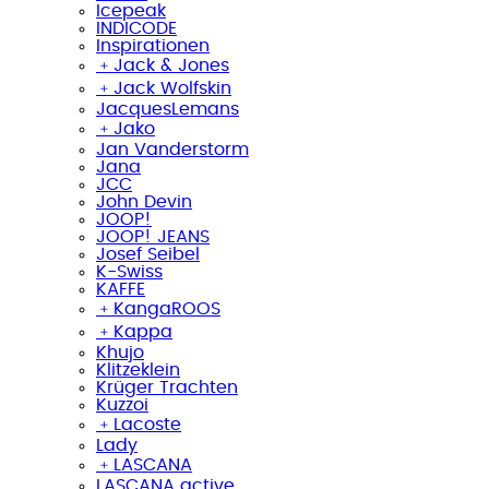
Icepeak
INDICODE
Inspirationen
﹢
Jack & Jones
﹢
Jack Wolfskin
JacquesLemans
﹢
Jako
Jan Vanderstorm
Jana
JCC
John Devin
JOOP!
JOOP! JEANS
Josef Seibel
K-Swiss
KAFFE
﹢
KangaROOS
﹢
Kappa
Khujo
Klitzeklein
Krüger Trachten
Kuzzoi
﹢
Lacoste
Lady
﹢
LASCANA
LASCANA active