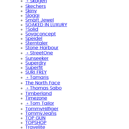
﹢
Skagen
Skechers
Skiny
Sloggi
Smart Jewel
SOAKED IN LUXURY
!Solid
Soyaconcept
Speidel
Sterntaler
Stone Harbour
﹢
StreetOne
Sunseeker
Superdry
Superfit
SURI FREY
﹢
Tamaris
The North Face
﹢
Thomas Sabo
Timberland
Timezone
﹢
Tom Tailor
TommyHilfiger
TommyJeans
TOP GUN
TOPSHOP
Travelite