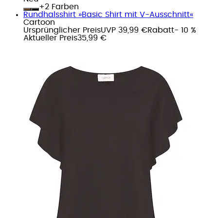
+
Farben
Rundhalsshirt »Basic Shirt mit V-Ausschnitt«
Cartoon
Ursprünglicher Preis
UVP 39,99 €
Rabatt
- 10 %
Aktueller Preis
35,99 €