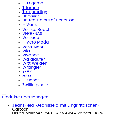
﹢
Trigema
Triumph
Trueprodigy
Uncover
United Colors of Benetton
﹢
Vans
Venice Beach
VERBENAS
Versace
﹢
Vero Moda
Vera Mont
Vila
Vivance
Waldläufer
Witt Weiden
Wrangler
YEAZ
zero
﹢
Ziener
Zwillingsherz
Produkte überspringen
Jeanskleid »Jeanskleid mit Eingrifftaschen«
Cartoon
Ursprünglicher Preis
UVP 99,99 €
Rabatt
- 10 %