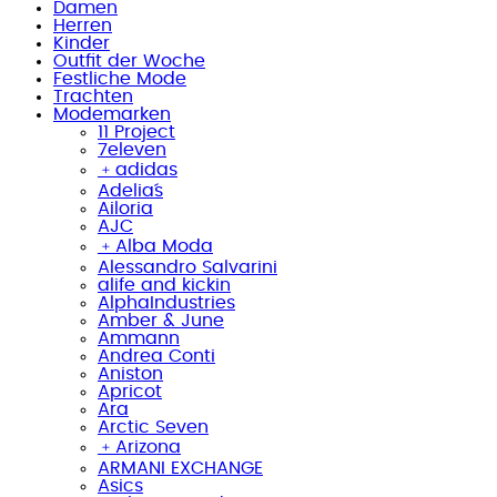
Damen
Herren
Kinder
Outfit der Woche
Festliche Mode
Trachten
Modemarken
11 Project
7eleven
﹢
adidas
Adelia´s
Ailoria
AJC
﹢
Alba Moda
Alessandro Salvarini
alife and kickin
AlphaIndustries
Amber & June
Ammann
Andrea Conti
Aniston
Apricot
Ara
Arctic Seven
﹢
Arizona
ARMANI EXCHANGE
Asics