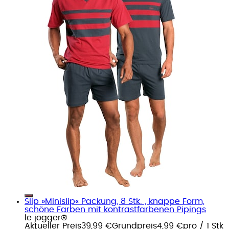
Slip »Minislip« Packung, 8 Stk. , knappe Form,
schöne Farben mit kontrastfarbenen Pipings
le jogger®
Aktueller Preis
39,99 €
Grundpreis
4,99 €
pro
/
1 Stk