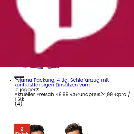
Pyjama Packung, 4 tlg. Schlafanzug mit
kontrastfarbigen Einsätzen vorn
le jogger®
Aktueller Preis
ab
49,99 €
Grundpreis
24,99 €
pro
/
1 Stk
(
4
)