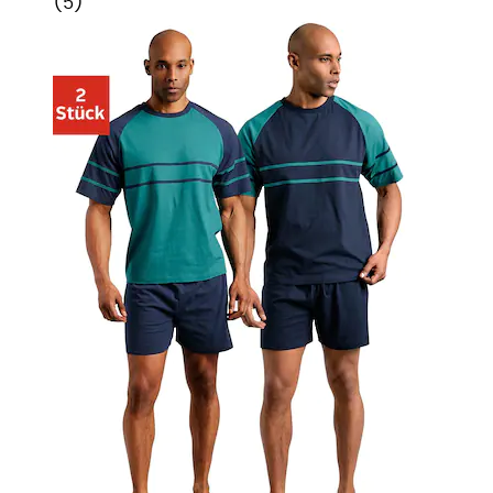
(
5
)