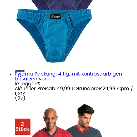
Pyjama Packung, 4 tlg. mit kontrastfarbigen
Einsätzen vorn
le jogger®
Aktueller Preis
ab
49,99 €
Grundpreis
24,99 €
pro
/
1 Stk
(
27
)