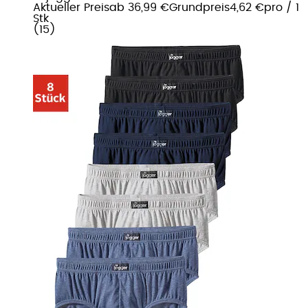
Aktueller Preis
ab
36,99 €
Grundpreis
4,62 €
pro
/
1
Stk
(
15
)