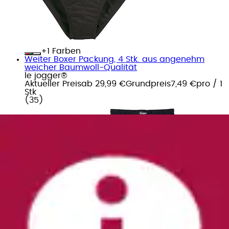
+
Farben
Weiter Boxer Packung, 4 Stk. aus angenehm
weicher Baumwoll-Qualität
le jogger®
Aktueller Preis
ab
29,99 €
Grundpreis
7,49 €
pro
/
1
Stk
(
35
)