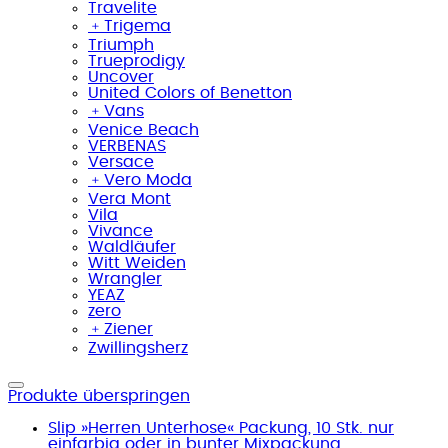
Travelite
﹢
Trigema
Triumph
Trueprodigy
Uncover
United Colors of Benetton
﹢
Vans
Venice Beach
VERBENAS
Versace
﹢
Vero Moda
Vera Mont
Vila
Vivance
Waldläufer
Witt Weiden
Wrangler
YEAZ
zero
﹢
Ziener
Zwillingsherz
Produkte überspringen
Slip »Herren Unterhose« Packung, 10 Stk. nur
einfarbig oder in bunter Mixpackung