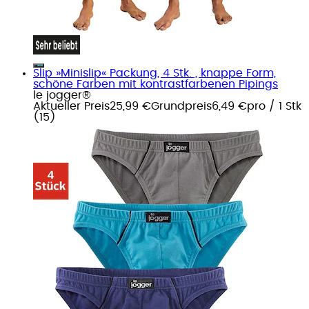
Slip »Minislip« Packung, 4 Stk. , knappe Form,
schöne Farben mit kontrastfarbenen Pipings
le jogger®
Aktueller Preis
25,99 €
Grundpreis
6,49 €
pro
/
1 Stk
(
15
)