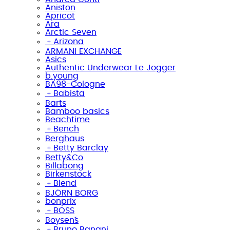
Aniston
Apricot
Ara
Arctic Seven
﹢
Arizona
ARMANI EXCHANGE
Asics
Authentic Underwear Le Jogger
b.young
BA98-Cologne
﹢
Babista
Barts
Bamboo basics
Beachtime
﹢
Bench
Berghaus
﹢
Betty Barclay
Betty&Co
Billabong
Birkenstock
﹢
Blend
BJÖRN BORG
bonprix
﹢
BOSS
Boysen´s
﹢
Bruno Banani