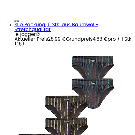
Slip Packung, 6 Stk. aus Baumwoll-
Stretchqualität
le jogger®
Aktueller Preis
28,99 €
Grundpreis
4,83 €
pro
/
1 Stk
(
16
)