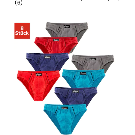
(
6
)