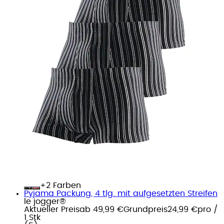
+
Farben
Pyjama Packung, 4 tlg. mit aufgesetzten Streifen
le jogger®
Aktueller Preis
ab
49,99 €
Grundpreis
24,99 €
pro
/
1 Stk