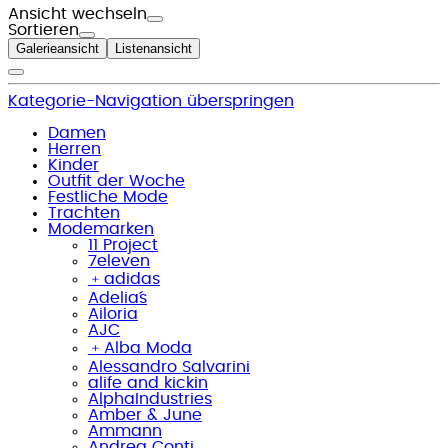
Ansicht wechseln
Sortieren
Galerieansicht
Listenansicht
Kategorie-Navigation überspringen
Damen
Herren
Kinder
Outfit der Woche
Festliche Mode
Trachten
Modemarken
11 Project
7eleven
﹢
adidas
Adelia´s
Ailoria
AJC
﹢
Alba Moda
Alessandro Salvarini
alife and kickin
AlphaIndustries
Amber & June
Ammann
Andrea Conti