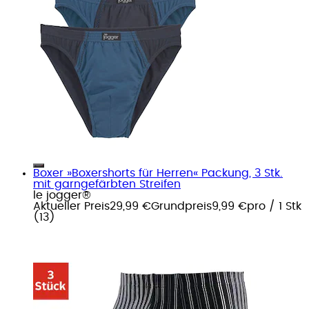
Boxer »Boxershorts für Herren« Packung, 3 Stk.
mit garngefärbten Streifen
le jogger®
Aktueller Preis
29,99 €
Grundpreis
9,99 €
pro
/
1 Stk
(
13
)