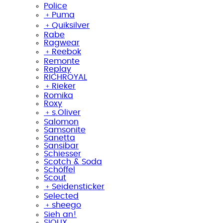
Police
﹢
Puma
﹢
Quiksilver
Rabe
Ragwear
﹢
Reebok
Remonte
Replay
RICHROYAL
﹢
Rieker
Romika
Roxy
﹢
s.Oliver
Salomon
Samsonite
Sanetta
Sansibar
Schiesser
Scotch & Soda
Schöffel
Scout
﹢
Seidensticker
Selected
﹢
sheego
Sieh an!
SIOUX