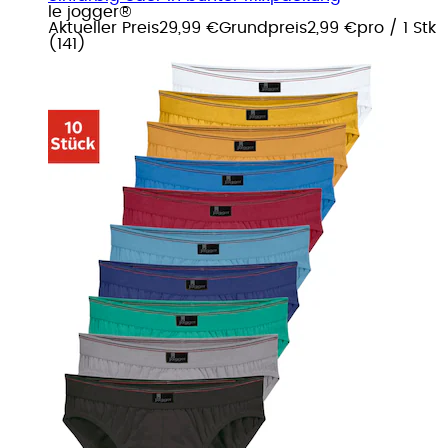
le jogger®
Aktueller Preis
29,99 €
Grundpreis
2,99 €
pro
/
1 Stk
(
141
)