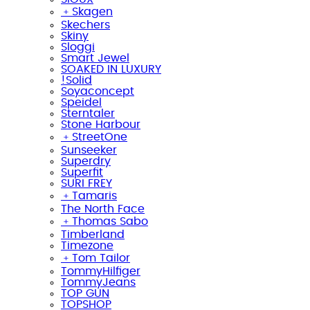
﹢
Skagen
Skechers
Skiny
Sloggi
Smart Jewel
SOAKED IN LUXURY
!Solid
Soyaconcept
Speidel
Sterntaler
Stone Harbour
﹢
StreetOne
Sunseeker
Superdry
Superfit
SURI FREY
﹢
Tamaris
The North Face
﹢
Thomas Sabo
Timberland
Timezone
﹢
Tom Tailor
TommyHilfiger
TommyJeans
TOP GUN
TOPSHOP