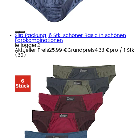
Slip Packung, 6 Stk. schöner Basic in schönen
Farbkombinationen
le jogger®
Aktueller Preis
25,99 €
Grundpreis
4,33 €
pro
/
1 Stk
(
30
)