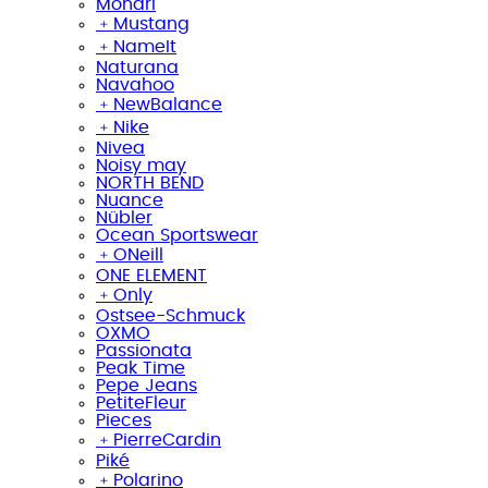
Monari
﹢
Mustang
﹢
NameIt
Naturana
Navahoo
﹢
NewBalance
﹢
Nike
Nivea
Noisy may
NORTH BEND
Nuance
Nübler
Ocean Sportswear
﹢
ONeill
ONE ELEMENT
﹢
Only
Ostsee-Schmuck
OXMO
Passionata
Peak Time
Pepe Jeans
PetiteFleur
Pieces
﹢
PierreCardin
Piké
﹢
Polarino