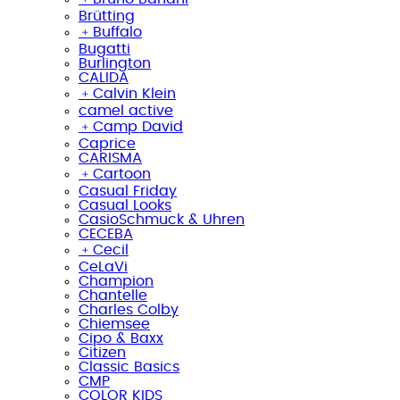
Brütting
﹢
Buffalo
Bugatti
Burlington
CALIDA
﹢
Calvin Klein
camel active
﹢
Camp David
Caprice
CARISMA
﹢
Cartoon
Casual Friday
Casual Looks
CasioSchmuck & Uhren
CECEBA
﹢
Cecil
CeLaVi
Champion
Chantelle
Charles Colby
Chiemsee
Cipo & Baxx
Citizen
Classic Basics
CMP
COLOR KIDS