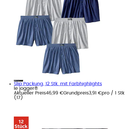
Slip Packung, 12 Stk. mit Farbhighlights
le jogger®
Aktueller Preis
46,99 €
Grundpreis
3,91 €
pro
/
1 Stk
(
17
)