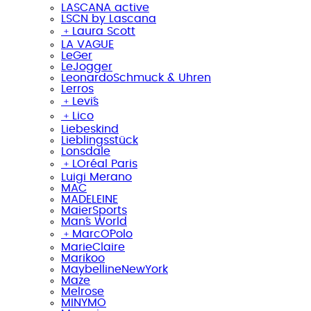
LASCANA active
LSCN by Lascana
﹢
Laura Scott
LA VAGUE
LeGer
LeJogger
LeonardoSchmuck & Uhren
Lerros
﹢
Levi´s
﹢
Lico
Liebeskind
Lieblingsstück
Lonsdale
﹢
LOréal Paris
Luigi Merano
MAC
MADELEINE
MaierSports
Man´s World
﹢
MarcO´Polo
MarieClaire
Marikoo
MaybellineNewYork
Maze
Melrose
MINYMO