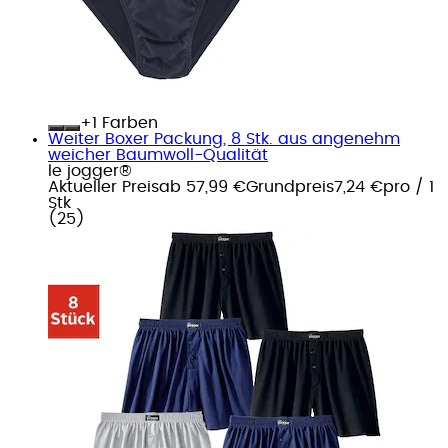
+
Farben
Weiter Boxer Packung, 8 Stk. aus angenehm
weicher Baumwoll-Qualität
le jogger®
Aktueller Preis
ab
57,99 €
Grundpreis
7,24 €
pro
/
1
Stk
(
25
)