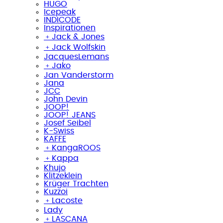
HUGO
Icepeak
INDICODE
Inspirationen
﹢
Jack & Jones
﹢
Jack Wolfskin
JacquesLemans
﹢
Jako
Jan Vanderstorm
Jana
JCC
John Devin
JOOP!
JOOP! JEANS
Josef Seibel
K-Swiss
KAFFE
﹢
KangaROOS
﹢
Kappa
Khujo
Klitzeklein
Krüger Trachten
Kuzzoi
﹢
Lacoste
Lady
﹢
LASCANA