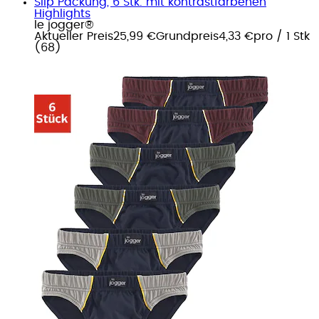
Slip Packung, 6 Stk. mit kontrastfarbenen
Highlights
le jogger®
Aktueller Preis
25,99 €
Grundpreis
4,33 €
pro
/
1 Stk
(
68
)