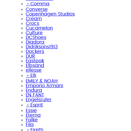
﹢
Comma
Converse
Copenhagen Studios
Cream
Crocs
Cucamelon
Culture
DCShoes
Diadora
Didriksons1913
Dockers
DUR
Eastpak
Elbsand
ellesse
﹢
Elli
EMILY & NOAH
Emporio Armani
Endura
EN FANT
Engelsrufer
﹢
Esprit
Essie
Eterna
Falke
Fila
﹢
Firetti