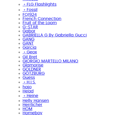
﹢
FLG Flashlights
﹢
Fossil
FQ1924
French Connection
Fruit of the Loom
G-STAR
Gabor
GABRIELLA G By Gabriella Gucci
GANG
GANT
Garcia
﹢
Geox
Gil Bret
GIORGIO MARTELLO MILANO
Glamorise
GOLDNER
GÖTZBURG
Guess
﹢
H.I.S.
hajo
Head
﹢
Heine
Helly Hansen
Herrlicher
HOM
Homeboy