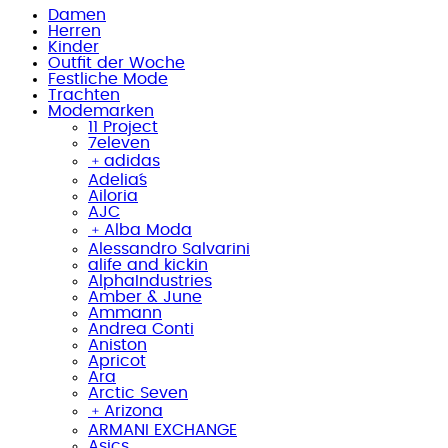
Damen
Herren
Kinder
Outfit der Woche
Festliche Mode
Trachten
Modemarken
11 Project
7eleven
﹢
adidas
Adelia´s
Ailoria
AJC
﹢
Alba Moda
Alessandro Salvarini
alife and kickin
AlphaIndustries
Amber & June
Ammann
Andrea Conti
Aniston
Apricot
Ara
Arctic Seven
﹢
Arizona
ARMANI EXCHANGE
Asics