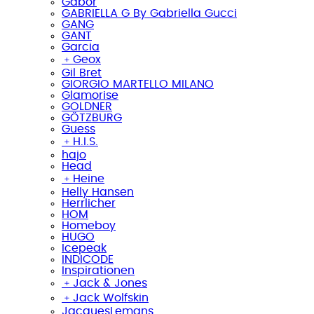
Gabor
GABRIELLA G By Gabriella Gucci
GANG
GANT
Garcia
﹢
Geox
Gil Bret
GIORGIO MARTELLO MILANO
Glamorise
GOLDNER
GÖTZBURG
Guess
﹢
H.I.S.
hajo
Head
﹢
Heine
Helly Hansen
Herrlicher
HOM
Homeboy
HUGO
Icepeak
INDICODE
Inspirationen
﹢
Jack & Jones
﹢
Jack Wolfskin
JacquesLemans