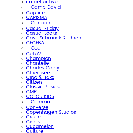
camel active
﹢
Camp David
Caprice
CARISMA
﹢
Cartoon
Casual Friday
Casual Looks
CasioSchmuck & Uhren
CECEBA
﹢
Cecil
CeLaVi
Champion
Chantelle
Charles Colby
Chiemsee
Cipo & Baxx
Citizen
Classic Basics
CMP
COLOR KIDS
﹢
Comma
Converse
Copenhagen Studios
Cream
Crocs
Cucamelon
Culture