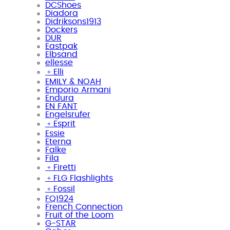
DCShoes
Diadora
Didriksons1913
Dockers
DUR
Eastpak
Elbsand
ellesse
﹢
Elli
EMILY & NOAH
Emporio Armani
Endura
EN FANT
Engelsrufer
﹢
Esprit
Essie
Eterna
Falke
Fila
﹢
Firetti
﹢
FLG Flashlights
﹢
Fossil
FQ1924
French Connection
Fruit of the Loom
G-STAR