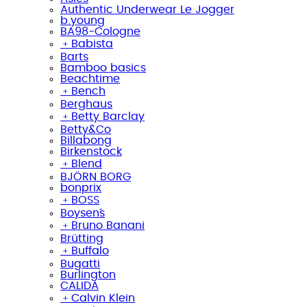
Authentic Underwear Le Jogger
b.young
BA98-Cologne
﹢
Babista
Barts
Bamboo basics
Beachtime
﹢
Bench
Berghaus
﹢
Betty Barclay
Betty&Co
Billabong
Birkenstock
﹢
Blend
BJÖRN BORG
bonprix
﹢
BOSS
Boysen´s
﹢
Bruno Banani
Brütting
﹢
Buffalo
Bugatti
Burlington
CALIDA
﹢
Calvin Klein