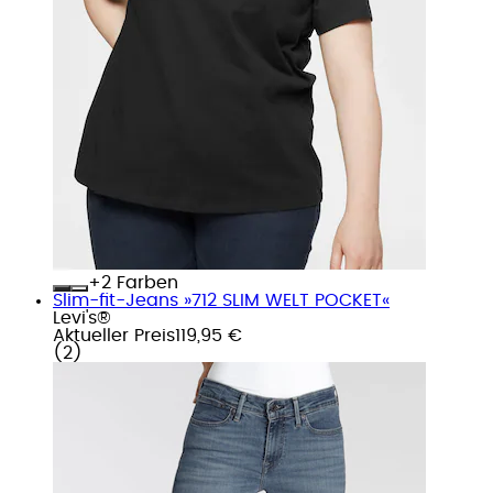
+
Farben
Slim-fit-Jeans »712 SLIM WELT POCKET«
Levi's®
Aktueller Preis
119,95 €
(
2
)