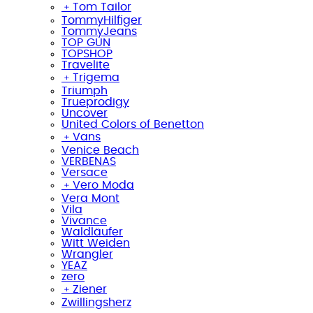
﹢
Tom Tailor
TommyHilfiger
TommyJeans
TOP GUN
TOPSHOP
Travelite
﹢
Trigema
Triumph
Trueprodigy
Uncover
United Colors of Benetton
﹢
Vans
Venice Beach
VERBENAS
Versace
﹢
Vero Moda
Vera Mont
Vila
Vivance
Waldläufer
Witt Weiden
Wrangler
YEAZ
zero
﹢
Ziener
Zwillingsherz