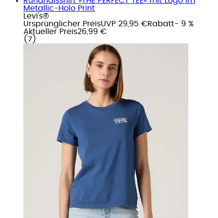
Rundhalsshirt »THE PERFECT TEE« mit Logo im
Metallic-Holo Print
Levi's®
Ursprünglicher Preis
UVP 29,95 €
Rabatt
- 9 %
Aktueller Preis
26,99 €
(
7
)