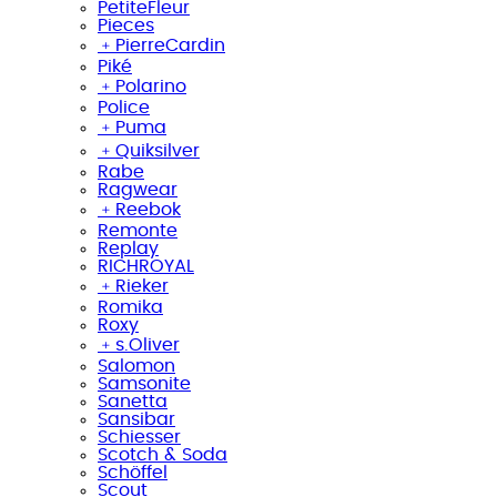
PetiteFleur
Pieces
﹢
PierreCardin
Piké
﹢
Polarino
Police
﹢
Puma
﹢
Quiksilver
Rabe
Ragwear
﹢
Reebok
Remonte
Replay
RICHROYAL
﹢
Rieker
Romika
Roxy
﹢
s.Oliver
Salomon
Samsonite
Sanetta
Sansibar
Schiesser
Scotch & Soda
Schöffel
Scout