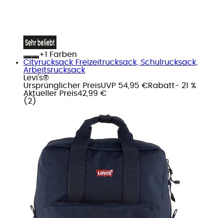
+
Farben
Cityrucksack Freizeitrucksack, Schulrucksack,
Arbeitsrucksack
Levi's®
Ursprünglicher Preis
UVP 54,95 €
Rabatt
- 21 %
Aktueller Preis
42,99 €
(
2
)