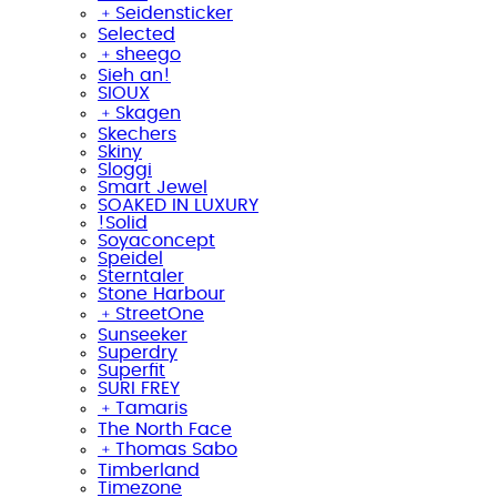
﹢
Seidensticker
Selected
﹢
sheego
Sieh an!
SIOUX
﹢
Skagen
Skechers
Skiny
Sloggi
Smart Jewel
SOAKED IN LUXURY
!Solid
Soyaconcept
Speidel
Sterntaler
Stone Harbour
﹢
StreetOne
Sunseeker
Superdry
Superfit
SURI FREY
﹢
Tamaris
The North Face
﹢
Thomas Sabo
Timberland
Timezone