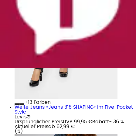
+
Farben
Weite Jeans »Jeans 318 SHAPING« im Five-Pocket
Style
Levi's®
Ursprünglicher Preis
UVP 99,95 €
Rabatt
- 36 %
Aktueller Preis
ab
62,99 €
(
5
)