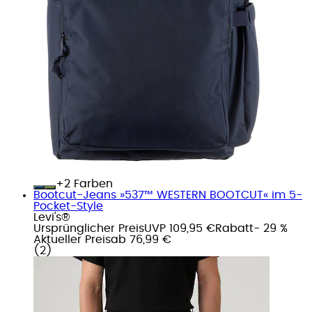
+
Farben
Bootcut-Jeans »537™ WESTERN BOOTCUT« im 5-
Pocket-Style
Levi's®
Ursprünglicher Preis
UVP 109,95 €
Rabatt
- 29 %
Aktueller Preis
ab
76,99 €
(
2
)