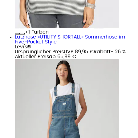
+
Farben
Latzhose »UTILITY SHORTALL« Sommerhose im
Five-Pocket Style
Levi's®
Ursprünglicher Preis
UVP 89,95 €
Rabatt
- 26 %
Aktueller Preis
ab
65,99 €