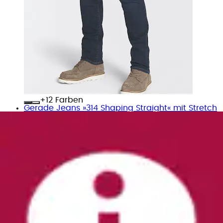
+
Farben
Gerade Jeans »314 Shaping Straight« mit Stretch
Levi's®
Ursprünglicher Preis
UVP 89,95 €
Rabatt
- 13 %
Aktueller Preis
ab
77,99 €
(
34
)