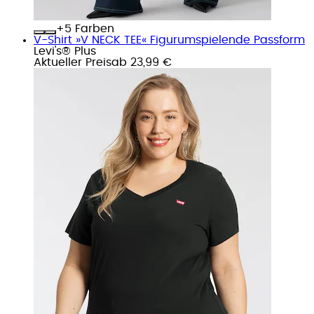
+
Farben
V-Shirt »V NECK TEE« Figurumspielende Passform
Levi's® Plus
Aktueller Preis
ab
23,99 €