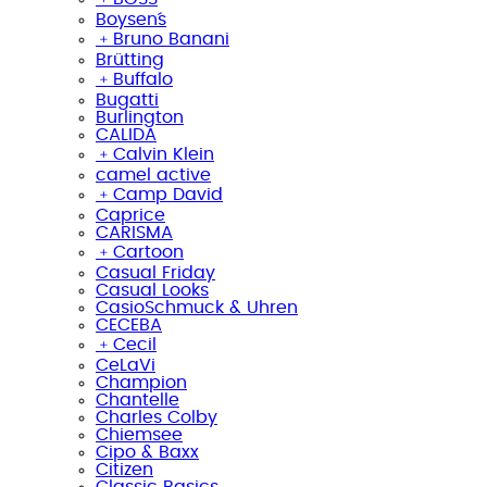
Boysen´s
﹢
Bruno Banani
Brütting
﹢
Buffalo
Bugatti
Burlington
CALIDA
﹢
Calvin Klein
camel active
﹢
Camp David
Caprice
CARISMA
﹢
Cartoon
Casual Friday
Casual Looks
CasioSchmuck & Uhren
CECEBA
﹢
Cecil
CeLaVi
Champion
Chantelle
Charles Colby
Chiemsee
Cipo & Baxx
Citizen
Classic Basics