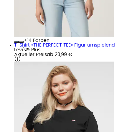
+
Farben
T-Shirt »THE PERFECT TEE« Figur umspielend
Levi's® Plus
Aktueller Preis
ab
23,99 €
(
1
)