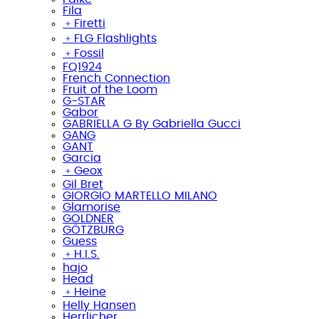
Fila
﹢
Firetti
﹢
FLG Flashlights
﹢
Fossil
FQ1924
French Connection
Fruit of the Loom
G-STAR
Gabor
GABRIELLA G By Gabriella Gucci
GANG
GANT
Garcia
﹢
Geox
Gil Bret
GIORGIO MARTELLO MILANO
Glamorise
GOLDNER
GÖTZBURG
Guess
﹢
H.I.S.
hajo
Head
﹢
Heine
Helly Hansen
Herrlicher