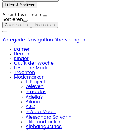
Filtern & Sortieren
Ansicht wechseln
Sortieren
Galerieansicht
Listenansicht
Kategorie-Navigation überspringen
Damen
Herren
Kinder
Outfit der Woche
Festliche Mode
Trachten
Modemarken
11 Project
7eleven
﹢
adidas
Adelia´s
Ailoria
AJC
﹢
Alba Moda
Alessandro Salvarini
alife and kickin
AlphaIndustries