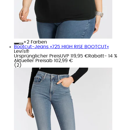
+
Farben
Bootcut-Jeans »725 HIGH RISE BOOTCUT«
Levi's®
Ursprünglicher Preis
UVP 119,95 €
Rabatt
- 14 %
Aktueller Preis
ab
102,99 €
(
2
)