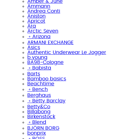
Amber & June
Ammann
Andrea Conti
Aniston
Apricot
Ara
Arctic Seven
﹢
Arizona
ARMANI EXCHANGE
Asics
Authentic Underwear Le Jogger
b.young
BA98-Cologne
﹢
Babista
Barts
Bamboo basics
Beachtime
﹢
Bench
Berghaus
﹢
Betty Barclay
Betty&Co
Billabong
Birkenstock
﹢
Blend
BJÖRN BORG
bonprix
﹢
BOSS