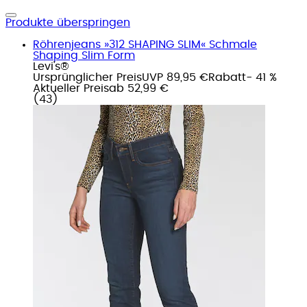
Produkte überspringen
Röhrenjeans »312 SHAPING SLIM« Schmale
Shaping Slim Form
Levi's®
Ursprünglicher Preis
UVP 89,95 €
Rabatt
- 41 %
Aktueller Preis
ab
52,99 €
(
43
)