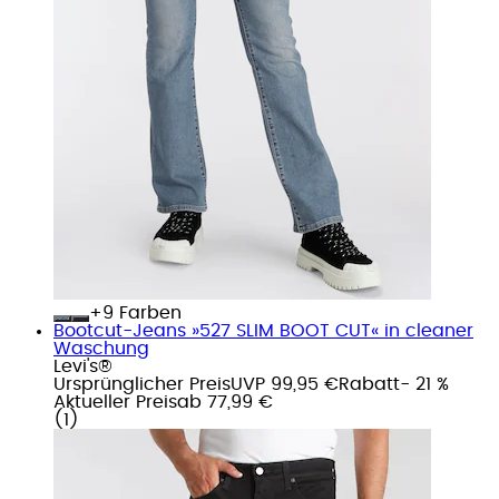
+
Farben
Bootcut-Jeans »527 SLIM BOOT CUT« in cleaner
Waschung
Levi's®
Ursprünglicher Preis
UVP 99,95 €
Rabatt
- 21 %
Aktueller Preis
ab
77,99 €
(
1
)