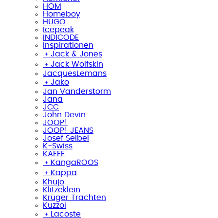
HOM
Homeboy
HUGO
Icepeak
INDICODE
Inspirationen
﹢
Jack & Jones
﹢
Jack Wolfskin
JacquesLemans
﹢
Jako
Jan Vanderstorm
Jana
JCC
John Devin
JOOP!
JOOP! JEANS
Josef Seibel
K-Swiss
KAFFE
﹢
KangaROOS
﹢
Kappa
Khujo
Klitzeklein
Krüger Trachten
Kuzzoi
﹢
Lacoste