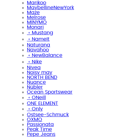
Marikoo
MaybellineNewYork
Maze
Melrose
MINYMO
Monari
﹢
Mustang
﹢
NameIt
Naturana
Navahoo
﹢
NewBalance
﹢
Nike
Nivea
Noisy may
NORTH BEND
Nuance
Nübler
Ocean Sportswear
﹢
ONeill
ONE ELEMENT
﹢
Only
Ostsee-Schmuck
OXMO
Passionata
Peak Time
Pepe Jeans