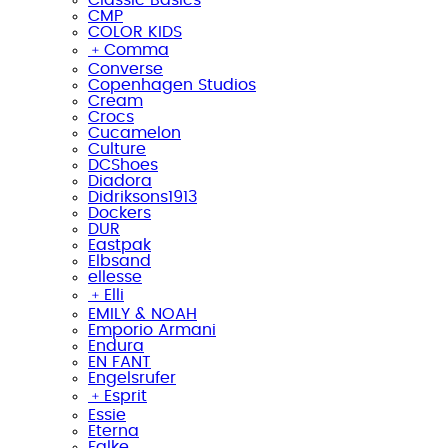
CMP
COLOR KIDS
﹢
Comma
Converse
Copenhagen Studios
Cream
Crocs
Cucamelon
Culture
DCShoes
Diadora
Didriksons1913
Dockers
DUR
Eastpak
Elbsand
ellesse
﹢
Elli
EMILY & NOAH
Emporio Armani
Endura
EN FANT
Engelsrufer
﹢
Esprit
Essie
Eterna
Falke