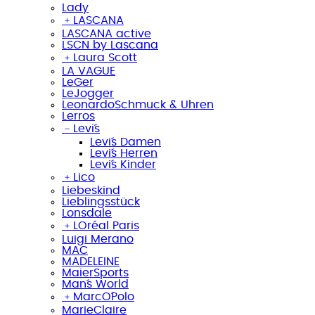
Lady
﹢
LASCANA
LASCANA active
LSCN by Lascana
﹢
Laura Scott
LA VAGUE
LeGer
LeJogger
LeonardoSchmuck & Uhren
Lerros
﹣
Levi´s
Levi´s Damen
Levi´s Herren
Levi´s Kinder
﹢
Lico
Liebeskind
Lieblingsstück
Lonsdale
﹢
LOréal Paris
Luigi Merano
MAC
MADELEINE
MaierSports
Man´s World
﹢
MarcO´Polo
MarieClaire