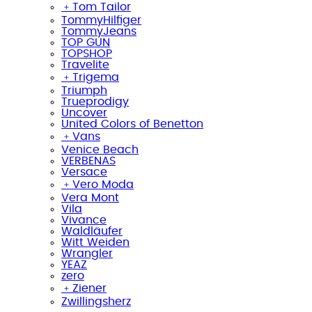
﹢
Tom Tailor
TommyHilfiger
TommyJeans
TOP GUN
TOPSHOP
Travelite
﹢
Trigema
Triumph
Trueprodigy
Uncover
United Colors of Benetton
﹢
Vans
Venice Beach
VERBENAS
Versace
﹢
Vero Moda
Vera Mont
Vila
Vivance
Waldläufer
Witt Weiden
Wrangler
YEAZ
zero
﹢
Ziener
Zwillingsherz