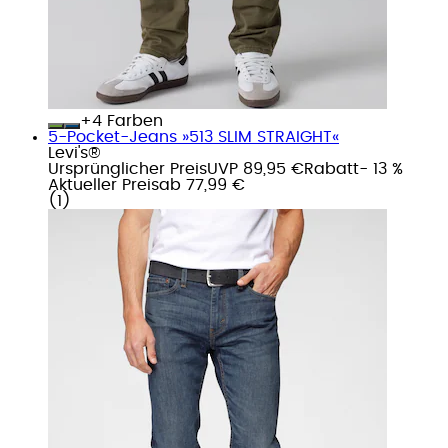
+
Farben
5-Pocket-Jeans »513 SLIM STRAIGHT«
Levi's®
Ursprünglicher Preis
UVP 89,95 €
Rabatt
- 13 %
Aktueller Preis
ab
77,99 €
(
1
)