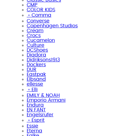
CMP
COLOR KIDS
﹢
Comma
Converse
Copenhagen Studios
Cream
Crocs
Cucamelon
Culture
DCShoes
Diadora
Didriksons1913
Dockers
DUR
Eastpak
Elbsand
ellesse
﹢
Elli
EMILY & NOAH
Emporio Armani
Endura
EN FANT
Engelsrufer
﹢
Esprit
Essie
Eterna
Falke