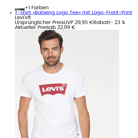
+
Farben
T-Shirt »Batwing Logo Tee« mit Logo-Front-Print
Levi's®
Ursprünglicher Preis
UVP 29,95 €
Rabatt
- 23 %
Aktueller Preis
ab
22,99 €