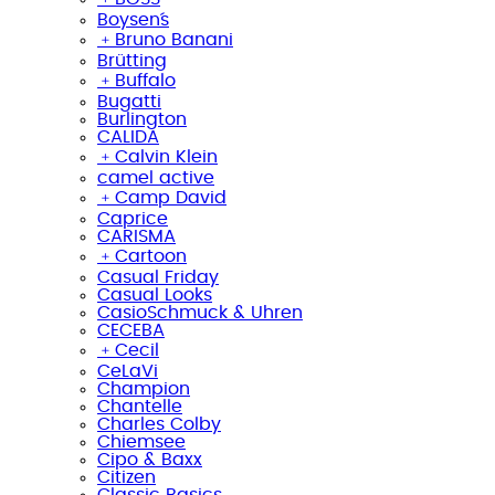
Boysen´s
﹢
Bruno Banani
Brütting
﹢
Buffalo
Bugatti
Burlington
CALIDA
﹢
Calvin Klein
camel active
﹢
Camp David
Caprice
CARISMA
﹢
Cartoon
Casual Friday
Casual Looks
CasioSchmuck & Uhren
CECEBA
﹢
Cecil
CeLaVi
Champion
Chantelle
Charles Colby
Chiemsee
Cipo & Baxx
Citizen
Classic Basics