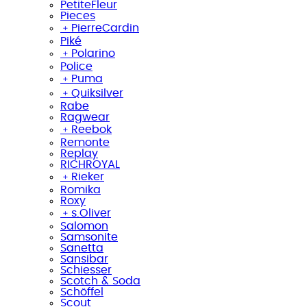
PetiteFleur
Pieces
﹢
PierreCardin
Piké
﹢
Polarino
Police
﹢
Puma
﹢
Quiksilver
Rabe
Ragwear
﹢
Reebok
Remonte
Replay
RICHROYAL
﹢
Rieker
Romika
Roxy
﹢
s.Oliver
Salomon
Samsonite
Sanetta
Sansibar
Schiesser
Scotch & Soda
Schöffel
Scout