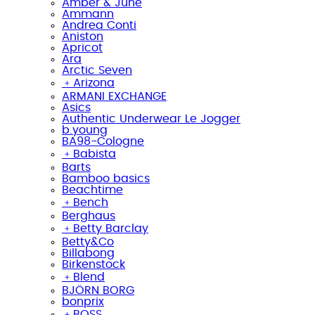
Amber & June
Ammann
Andrea Conti
Aniston
Apricot
Ara
Arctic Seven
﹢
Arizona
ARMANI EXCHANGE
Asics
Authentic Underwear Le Jogger
b.young
BA98-Cologne
﹢
Babista
Barts
Bamboo basics
Beachtime
﹢
Bench
Berghaus
﹢
Betty Barclay
Betty&Co
Billabong
Birkenstock
﹢
Blend
BJÖRN BORG
bonprix
﹢
BOSS