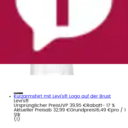
Kurzarmshirt mit Levi's® Logo auf der Brust
Levi's®
Ursprünglicher Preis
UVP 39,95 €
Rabatt
- 17 %
Aktueller Preis
ab
32,99 €
Grundpreis
16,49 €
pro
/
1
Stk
(
1
)