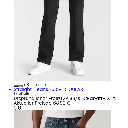
+
Farben
Straight-Jeans »505« REGULAR
Levi's®
Ursprünglicher Preis
UVP 89,95 €
Rabatt
- 23 %
Aktueller Preis
ab
68,99 €
(
3
)