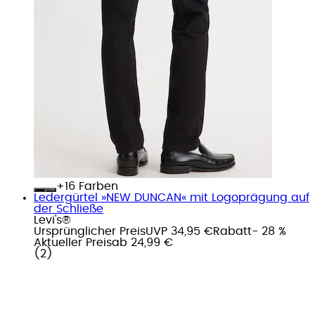
+
Farben
Ledergürtel »NEW DUNCAN« mit Logoprägung auf
der Schließe
Levi's®
Ursprünglicher Preis
UVP 34,95 €
Rabatt
- 28 %
Aktueller Preis
ab
24,99 €
(
2
)