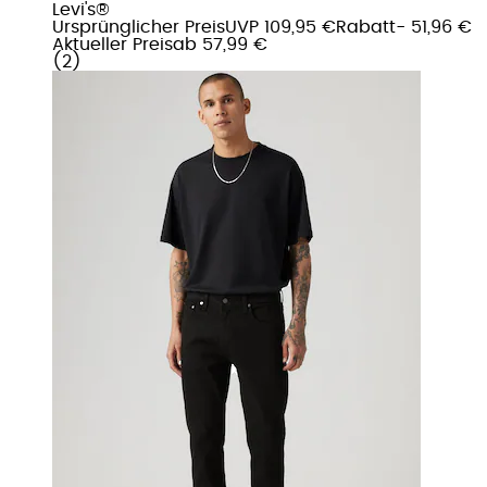
Levi's®
Ursprünglicher Preis
UVP 109,95 €
Rabatt
- 51,96 €
Aktueller Preis
ab
57,99 €
(
2
)