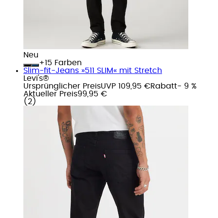
Neu
+
Farben
Slim-fit-Jeans »511 SLIM« mit Stretch
Levi's®
Ursprünglicher Preis
UVP 109,95 €
Rabatt
- 9 %
Aktueller Preis
99,95 €
(
2
)