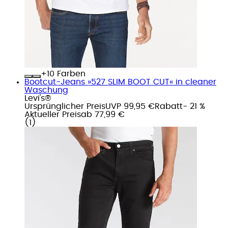
+
Farben
Bootcut-Jeans »527 SLIM BOOT CUT« in cleaner
Waschung
Levi's®
Ursprünglicher Preis
UVP 99,95 €
Rabatt
- 21 %
Aktueller Preis
ab
77,99 €
(
1
)