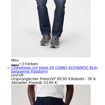
Neu
+
Farben
Chinohose »LV Hose XX CHINO AUTHENTIC RLX«
bequeme Passform
Levi's®
Ursprünglicher Preis
UVP 89,95 €
Rabatt
- 39 %
Aktueller Preis
ab
53,99 €