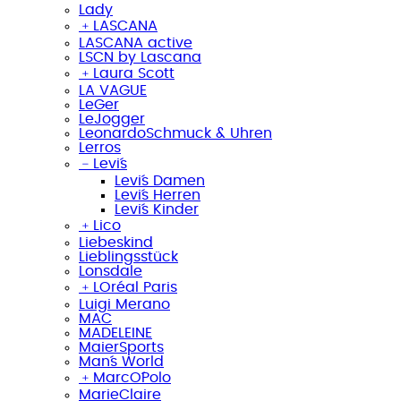
Lady
﹢
LASCANA
LASCANA active
LSCN by Lascana
﹢
Laura Scott
LA VAGUE
LeGer
LeJogger
LeonardoSchmuck & Uhren
Lerros
﹣
Levi´s
Levi´s Damen
Levi´s Herren
Levi´s Kinder
﹢
Lico
Liebeskind
Lieblingsstück
Lonsdale
﹢
LOréal Paris
Luigi Merano
MAC
MADELEINE
MaierSports
Man´s World
﹢
MarcO´Polo
MarieClaire