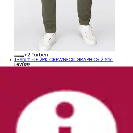
+
Farben
T-Shirt »LE 2PK CREWNECK GRAPHIC« 2 Stk.
Levi's®
Ursprünglicher Preis
UVP 39,95 €
Rabatt
- 29 %
Aktueller Preis
ab
27,99 €
Grundpreis
13,99 €
pro
/
1
Stk