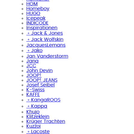
HOM
Homeboy
HUGO
Icepeak
INDICODE
Inspirationen
﹢
Jack & Jones
﹢
Jack Wolfskin
JacquesLemans
﹢
Jako
Jan Vanderstorm
Jana
JCC
John Devin
JOOP!
JOOP! JEANS
Josef Seibel
K-Swiss
KAFFE
﹢
KangaROOS
﹢
Kappa
Khujo
Klitzeklein
Krüger Trachten
Kuzzoi
﹢
Lacoste