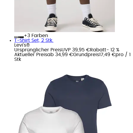
+
Farben
T-Shirt Set, 2 Stk.
Levi's®
Ursprünglicher Preis
UVP 39,95 €
Rabatt
- 12 %
Aktueller Preis
ab
34,99 €
Grundpreis
17,49 €
pro
/
1
Stk