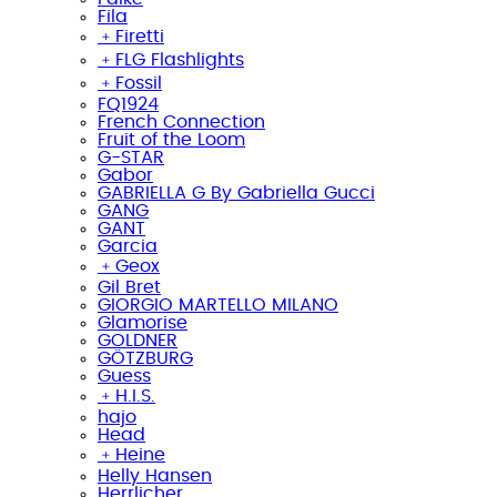
Fila
﹢
Firetti
﹢
FLG Flashlights
﹢
Fossil
FQ1924
French Connection
Fruit of the Loom
G-STAR
Gabor
GABRIELLA G By Gabriella Gucci
GANG
GANT
Garcia
﹢
Geox
Gil Bret
GIORGIO MARTELLO MILANO
Glamorise
GOLDNER
GÖTZBURG
Guess
﹢
H.I.S.
hajo
Head
﹢
Heine
Helly Hansen
Herrlicher