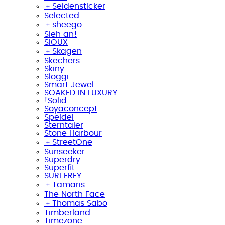
﹢
Seidensticker
Selected
﹢
sheego
Sieh an!
SIOUX
﹢
Skagen
Skechers
Skiny
Sloggi
Smart Jewel
SOAKED IN LUXURY
!Solid
Soyaconcept
Speidel
Sterntaler
Stone Harbour
﹢
StreetOne
Sunseeker
Superdry
Superfit
SURI FREY
﹢
Tamaris
The North Face
﹢
Thomas Sabo
Timberland
Timezone