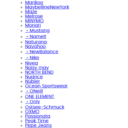
Marikoo
MaybellineNewYork
Maze
Melrose
MINYMO
Monari
﹢
Mustang
﹢
NameIt
Naturana
Navahoo
﹢
NewBalance
﹢
Nike
Nivea
Noisy may
NORTH BEND
Nuance
Nübler
Ocean Sportswear
﹢
ONeill
ONE ELEMENT
﹢
Only
Ostsee-Schmuck
OXMO
Passionata
Peak Time
Pepe Jeans