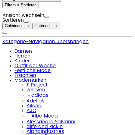
Filtern & Sortieren
Ansicht wechseln
Sortieren
Galerieansicht
Listenansicht
Kategorie-Navigation überspringen
Damen
Herren
Kinder
Outfit der Woche
Festliche Mode
Trachten
Modemarken
11 Project
7eleven
﹢
adidas
Adelia´s
Ailoria
AJC
﹢
Alba Moda
Alessandro Salvarini
alife and kickin
AlphaIndustries