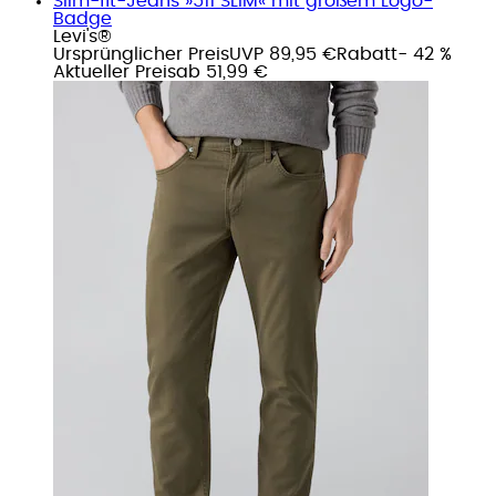
Slim-fit-Jeans »511 SLIM« mit großem Logo-
Badge
Levi's®
Ursprünglicher Preis
UVP 89,95 €
Rabatt
- 42 %
Aktueller Preis
ab
51,99 €